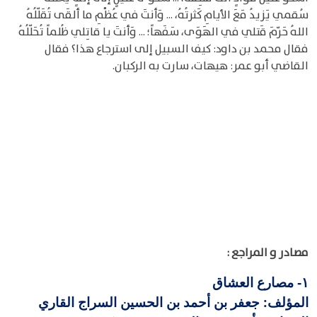
سُقمي يَزيدُ مَعَ الأيامِ كَثرتُهُ، ... وَأنتَ في عُظْمِ ما ألقَى تُقَلّلُهُ
اللهُ حَرّمَ قَتلي في الهَوَى، سَفَهاً؛ ... وَأنتَ يا قاتِلي ظُلماً تُحَلّلُهُ
فقال محمد بن داود: كيف السبيل إلى استرجاع هذا؟ فقال
القاضي أبو عمر: هيهات، سارت به الركبان.
مصادر و المراجع :
مصارع العشاق
١-
المؤلف: جعفر بن أحمد بن الحسين السراج القاري