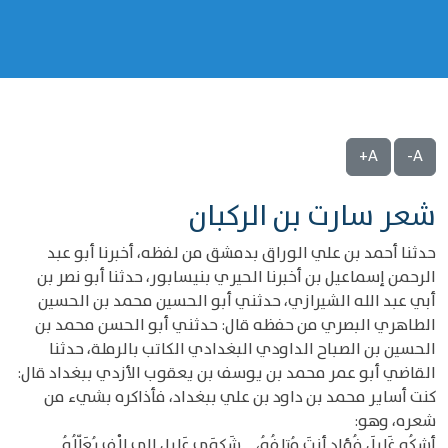
A+
A-
شعر سارت بن الركبان
حدثنا أحمد بن علي الوراق بدمشق من لفظه، أخبرنا أبو عبد
الرحمن إسماعيل بن أخبرنا الحيري بنيسابور، حدثنا أبو نصر بن
أبي عبد الله الشيرازي، حدثني أبو الحسين محمد بن الحسين
الطاهري البصري من حفظه قال: حدثني أبو الحسن محمد بن
الحسين بن الصباح الداودي البغدادي الكاتب بالرملة، حدثنا
القاضي أبو عمر محمد بن يوسف بن يعقوب الأزدي ببغداد قال:
كنت أساير محمد بن داود بن علي ببغداد، فأذاكره بشيء من
شعره، وهو:
أشكُو غَليلَ فُؤادٍ أنتَ مُتلِفُهُ، ... شَكوَى عَليلٍ إلى إلْفٍ يُعَلّلُهُ