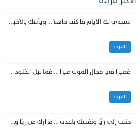
الأكثر قراءة
ستبدي لك الأيام ما كنت جاهلا … ويأتيك بالأخبار من لم تزوّد
المزید
فصبرا في مجال الموت صبرا … فما نيل الخلود بمستطاع
المزید
حننت إلى ريّا ونفسك باعدت … مزارك من ريّا وشعباكما معا