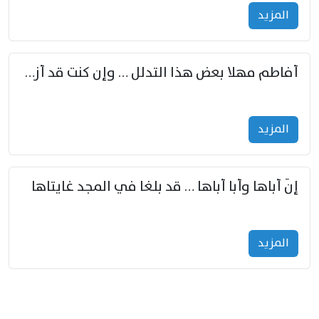
المزید
أفاطم مهلا بعض هذا التدلل … وإن كنت قد أزمعت صرمي فأجملي
المزید
إنّ أباها وأبا أباها … قد بلغا في المجد غايتاها
المزید