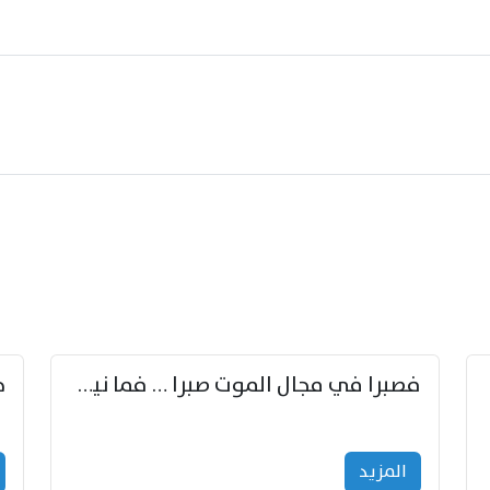
زوّد
فصبرا في مجال الموت صبرا … فما نيل الخلود بمستطاع
المزید