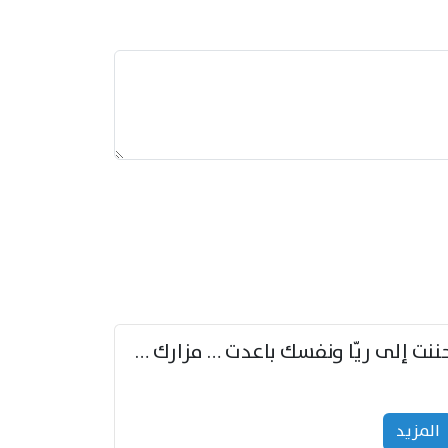
حننت إلى ريّا ونفسك باعدت … مزارك من ريّا وشعباكما معا
المزید