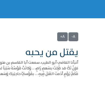
A+
A-
يقتل من يحبه
أنبأنا القاضي أبو الطيب، سمعت أبا القاسم بن متوي
فإنْ تَكُ قد قُتِلتَ بسَهمٍ رَامٍ، ... وَكانَتْ قَوْسُهُ سَبَباً ل
فَكَمْ يَوْمٍ أدَمتَ القَتلَ فِيهِ، ... بقَوْسَيْ حاجبَيك وَسَه