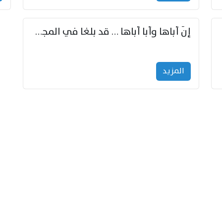
إنّ أباها وأبا أباها … قد بلغا في المجد غايتاها
المزید