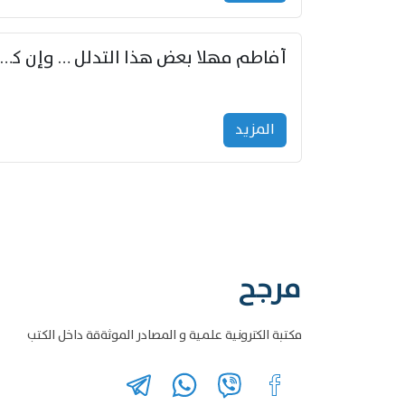
أفاطم مهلا بعض هذا التدلل … وإن كنت قد أزمعت صرمي فأجملي
المزید
مرجح
مكتبة الكترونية علمية و المصادر الموثةقة داخل الكتب