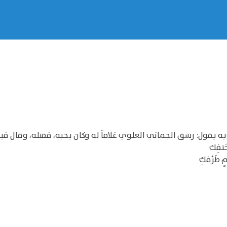
ه يقول: رشق الجماني العلوي غلاماً له وكان يحبه، فقتله، وقال فيه
حَتفِك
مٍ طَرْفكِ