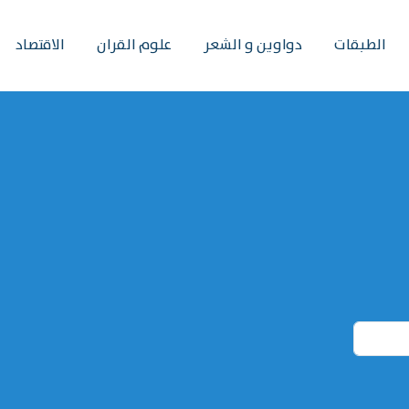
الطبقات
دواوين و الشعر
علوم القران
الاقتصاد