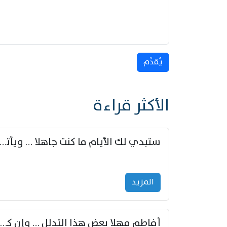
يُقدِّم
الأكثر قراءة
ستبدي لك الأيام ما كنت جاهلا … ويأتيك بالأخبار من لم ت
المزید
أفاطم مهلا بعض هذا التدلل … وإن كنت قد أزمعت صرمي فأجملي