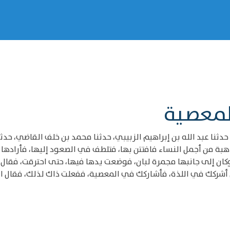
لمعصية
حدثنا عبد الله بن إبراهيم الزبيبي، حدثنا محمد بن خلف القاضي، حدث
هبة من أجمل النساء فافتتن بها، فتلطف في الصعود إليها، فأرادها ع
ن إلى جانبها مجمرة لبان، فوضعت يدها فيها، حتى احترقت، فقال ل
كك في اللذة، فأشاركك في المعصية، ففعلت ذاك لذلك، فقال الرجل: و