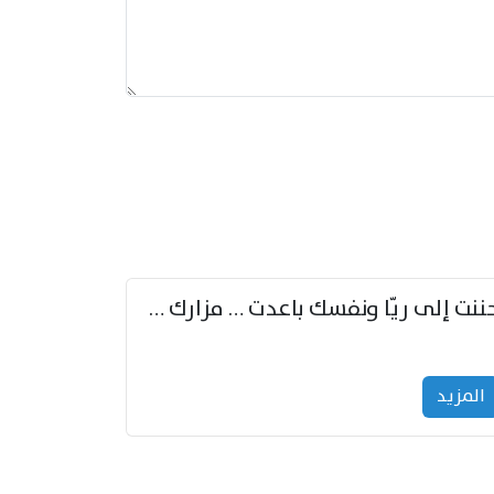
حننت إلى ريّا ونفسك باعدت … مزارك من ريّا وشعباكما معا
المزید