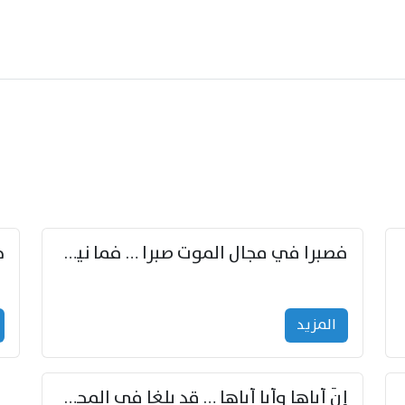
زوّد
فصبرا في مجال الموت صبرا … فما نيل الخلود بمستطاع
المزید
إنّ أباها وأبا أباها … قد بلغا في المجد غايتاها