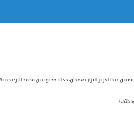
يسى بن عبد العزيز البزاز بهمذان، حدثنا محبوب بن محمد النرديجي ق
 حُبّي؟