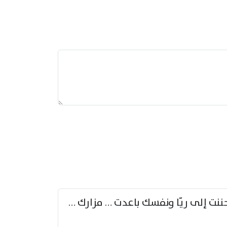
حننت إلى ريّا ونفسك باعدت … مزارك من ريّا وشعباكما معا