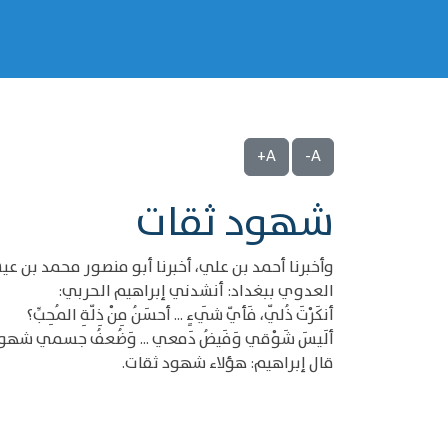
A+
A-
شهود ثقات
وأخبرنا أحمد بن علي، أخبرنا أبو منصور محمد بن ع
العدوي ببغداد: أنشدني إبراهيم الحربي:
أنكَرْتَ ذُلّي، فَأيّ شَيءٍ ... أحسَنُ مِنْ ذِلّةِ المُحِبِّ؟
ألَيسَ شَوْقي وَفَيضُ دَمعي ... وَضُعفُ جسمي شهودَ
قال إبراهيم: هؤلاء شهود ثقات.