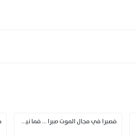
زوّد
فصبرا في مجال الموت صبرا … فما نيل الخلود بمستطاع