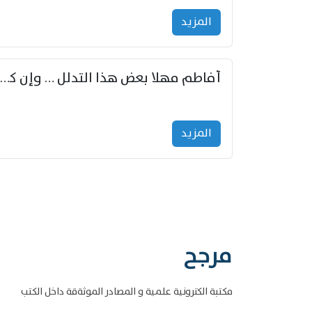
المزید
أفاطم مهلا بعض هذا التدلل … وإن كنت قد أزمعت صرمي فأجملي
المزید
مرجح
مكتبة الكترونية علمية و المصادر الموثةقة داخل الكتب