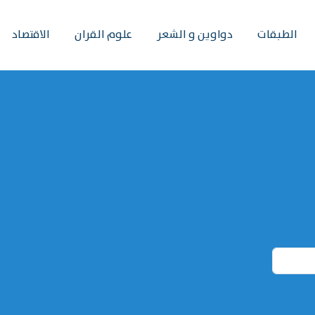
الطبقات
دواوين و الشعر
علوم القران
الاقتصاد