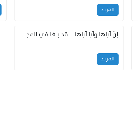
المزید
إنّ أباها وأبا أباها … قد بلغا في المجد غايتاها
المزید