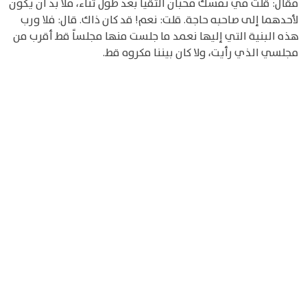
فقال: قلت في نفسك محبان التقيا بعد طول تناء، فلا بد أن يكون
لأحدهما إلى صاحبه حاجة. قلت: نعم! قد كان ذاك. قال: فلا ورب
هذه البنية التي إليها نعمد ما جلست منها مجلساً قط أقرب من
مجلسي الذي رأيت، ولا كان بيننا مكروه قط.