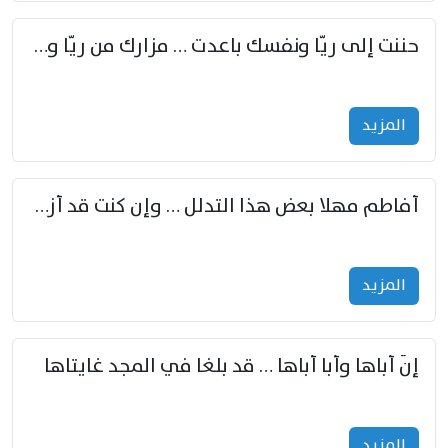
حننت إلى ريّا ونفسك باعدت … مزارك من ريّا وشعباكما معا
المزید
أفاطم مهلا بعض هذا التدلل … وإن كنت قد أزمعت صرمي فأجملي
المزید
إنّ أباها وأبا أباها … قد بلغا في المجد غايتاها
المزید