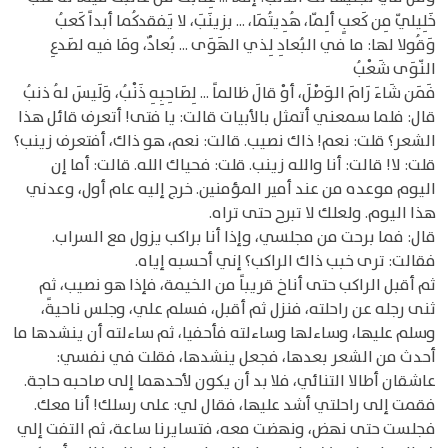
خَلِيليّ مِن كَعبٍ ألِمّا، هُدِيتُمَا، ... بزينَبَ، لا يَفقدكُما أبداً كَعبُ
وَقُولا لها: ما في البُعادِ لِذي الهَوَى ... بُعادٌ، ومَا فيه لصَدعِ
النّوَى شَعْبُ
فَمَن شَاءَ رَامَ الوَصْلَ، أوْ قالَ ظالماً ... لِصَاحِبِهِ ذَنْبُ، وَلَيسَ لهُ ذنبُ
قال: فلما سمعني أتمثل بالأبيات قالت: يا فتى! أتعرف قائل هذا
الشعر؟ قلت: نعم! ذاك نصيب. قالت: نعم، هو ذاك، أفتعرف زينب؟
قلت: لا! قالت: أنا والله زينب. قلت: فحياك الله. قالت: أما إن
اليوم موعده من عند أمير المؤمنين. خرج إليه عام أول، وعدني
هذا اليوم. ولعلك لا تبرح حتى تراه.
قال: فما برحت من مجلسي، وإذا أنا براكب يزول مع السراب.
فقالت: ترى خبب ذاك الراكب؟ إني أحسبه إياه.
ثم أقبل الراكب حتى أناخ قريباً من الخيمة، فإذا هو نصيب، ثم
ثنى رجله عن راحلته، فنزل ثم أقبل، فسلم علي، وجلس ناحيةً،
وسلم عليها، وساءلها وساءلته فأحفيا، ثم ساءلته أن ينشدها ما
أحدث من الشعر بعدها، فجعل ينشدها، فقلت في نفسي:
عاشقان أطالا التنائي، فلا بد أن يكون لأحدهما إلى صاحبه حاجة.
فقمت إلى راحلتي أشد عليها، فقال لي: على رسلك! أنا معك.
فجلست حتى نهض، ونهضت معه، فتسايرنا ساعة، ثم التفت إلي