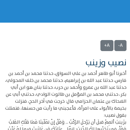
A+
A-
نصيب وزينب
أخبرنا أبو طاهر أحمد بن علي السواق، حدثنا محمد بن أحمد بن
فارس، حدثنا عبد الله بن إبراهيم، حدثنا محمد بن خلف المحولي،
حدثنا عبد الله بن عمرو وأحمد بن حرب، حدثنا بنان هو ابن أبي
بكر، حدثني محمد بن المؤمل بن طالوت الوادي، حدثني أبي عن
الضحاك بن عثمان الحزامي قال: خرجت في آخر الحج، فنزلت
بخيمة بالأبواء على امرأة، فأعجبني ما رأيت من حسنها، فتمثلت
بقول نصيب:
بزَينبَ ألمِمْ قبلَ أن يَرْحلَ الرَّكْبُ ... وَقُلْ إنْ تَمَلّينَا فَمَا مَلّكِ القَلبُ
وَقُلْ في تَجَنّيها لكَ الذّنبَ: إنّمَا ... عِتَابُكَ مَن عَاتَبتَ فيما لهُ عَتْبُ