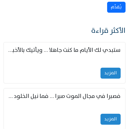
يُقدِّم
الأكثر قراءة
ستبدي لك الأيام ما كنت جاهلا … ويأتيك بالأخبار من لم تزوّد
المزید
فصبرا في مجال الموت صبرا … فما نيل الخلود بمستطاع
المزید