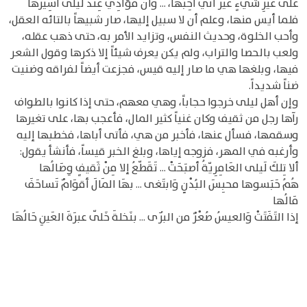
عَلى غَيرِ شيءٍ غَيرَ أني أُحِبّهَا، ... وَأنّ فؤادِي عِندَ لَيلى أسِيرُهَا
فلما أيس منها، وعلم أن لا سبيل إليها، صار شبيهاً بالتائه العقل،
وأحب الخلوة، وحديث النفس، وتزايد الأمر به، حتى ذهب عقله،
ولعب بالحصا والتراب، ولم يكن يعرف شيئاً إلا ذكرها وقول الشعر
فيها، وبلغها هي ما صار إليه قيس، فجزعت أيضاً لفراقه وضنيت
ضناً شديداً.
وإن أهل ليلى خرجوا حجاباً، وهي معهم، حتى إذا كانوا بالطواف
رآها رجل من ثقيف وكان غنياً كثير المال، فأعجب بها، على تغيرها
وسقمها، فسأل عنها، فأخبر من هي، فأتى أباها، فخطبها إليه
وأرغبه في المهر، فزوجه إياها، وبلغ الخبر قيساً، فأنشأ يقول:
ألا تِلكَ لَيلى العَامِرِيّةُ أصبَحَتْ ... تَقَطّعُ إلا مِنْ ثَقيفٍ وِصَالُها
هُمُ حَبَسوها محبِسَ البُدْنِِ وَابتَغى ... بهَا المَالَ أقوَامٌ تَساحَفَ
مَالُها
إذا التَفَتَتْ وَالعيسُ صُعْرٌ من البُرَى ... بنَخلةَ خَلّى عبرَةَ العَينِ حَالُهَا