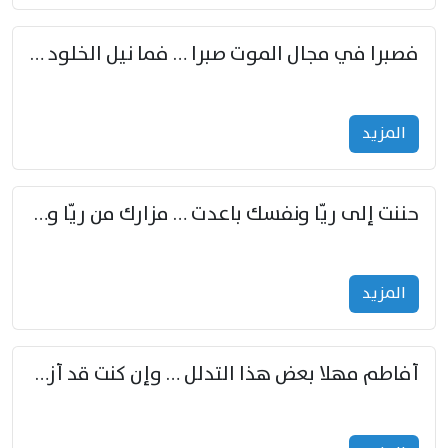
فصبرا في مجال الموت صبرا … فما نيل الخلود بمستطاع
المزید
حننت إلى ريّا ونفسك باعدت … مزارك من ريّا وشعباكما معا
المزید
أفاطم مهلا بعض هذا التدلل … وإن كنت قد أزمعت صرمي فأجملي