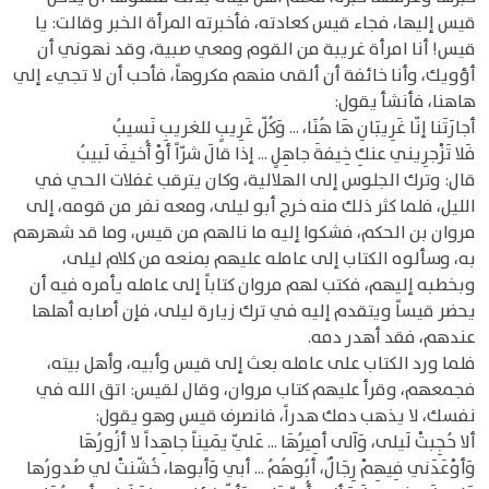
قيس إليها، فجاء قيس كعادته، فأخبرته المرأة الخبر وقالت: يا
قيس! أنا امرأة غريبة من القوم ومعي صبية، وقد نهوني أن
أؤويك، وأنا خائفة أن ألقى منهم مكروهاً، فأحب أن لا تجيء إلي
هاهنا، فأنشأ يقول:
أجارَتَنا إنّا غَرِيبَانِ هَا هُنَا، ... وَكُلّ غَرِيبٍ للغريبِ نَسيبُ
فَلا تَزْجرِيني عنكِ خِيفةَ جاهِلٍ ... إذا قالَ شرّاً أوْ أُخيفَ لَبيبُ
قال: وترك الجلوس إلى الهلالية، وكان يترقب غفلات الحي في
الليل، فلما كثر ذلك منه خرج أبو ليلى، ومعه نفر من قومه، إلى
مروان بن الحكم، فشكوا إليه ما نالهم من قيس، وما قد شهرهم
به، وسألوه الكتاب إلى عامله عليهم بمنعه من كلام ليلى،
وبخطبه إليهم، فكتب لهم مروان كتاباً إلى عامله يأمره فيه أن
يحضر قيساً ويتقدم إليه في ترك زيارة ليلى، فإن أصابه أهلها
عندهم، فقد أهدر دمه.
فلما ورد الكتاب على عامله بعث إلى قيس وأبيه، وأهل بيته،
فجمعهم، وقرأ عليهم كتاب مروان، وقال لقيس: اتق الله في
نفسك، لا يذهب دمك هدراً، فانصرف قيس وهو يقول:
ألا حُجِبتْ لَيلى، وَآلى أمِيرُهَا ... عَليّ يَميناً جاهِداً لا أزُورُهَا
وَأوْعَدَني فِيهِمْ رِجَالٌ، أبُوهُمُ ... أبي وَأبوها، خُشّنتْ لي صُدورُها