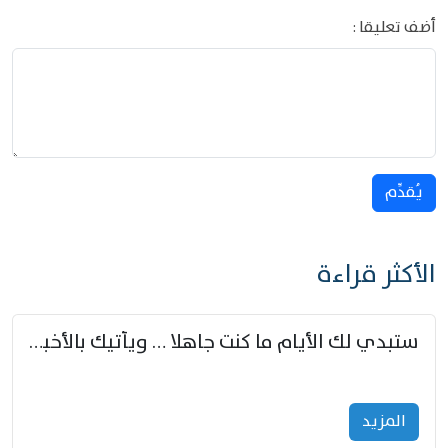
أضف تعليقا :
يُقدِّم
الأكثر قراءة
ستبدي لك الأيام ما كنت جاهلا … ويأتيك بالأخبار من لم تزوّد
المزید