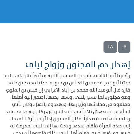
A+
A-
إهدار دم المجنون وزواج ليلى
وأخبرنا أبو القاسم علي بن المحسن التنوخي أيضاً بقراءتي عليه،
حدثنا أبو عمر محمد بن العباس بن حيويه، حدثنا محمد بن خلف
قال: قال أبو عبد الله محمد بن زياد الأعرابي إن قيس بن الملوح،
وهو مجنون، لما نسب بليلى، وشهر بحبها، اجتمع إليه أهلها،
فمنعوه من محادثتها وزيارتها، وتهددوه بالقتل، وكان يأتي
امرأة من بني هلال ناكحاً في بني الحريش، وكان زوجها قد مات،
وخلف عليها صبية صغاراً، فكان المجنون إذا أراد زيارة ليلى جاء
إلى هذه المرأة فأقام عندها وبعث بها إلى ليلى، فعرفت له
خبرها وعرفتها خبره، فعلم أهل ليلى بذلك فنهوها أن يدخل