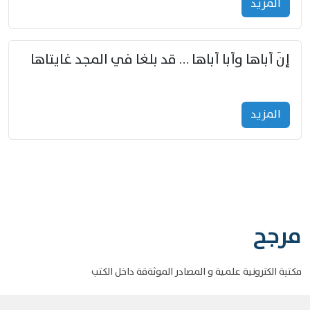
المزید
إنّ أباها وأبا أباها … قد بلغا في المجد غايتاها
المزید
مرجح
مكتبة الكترونية علمية و المصادر الموثةقة داخل الكتب