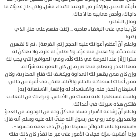
بأزمّة التدبير، والإكثار من الوعيد للاعداء فشل. ولكن داج عدوّك ما
داجاك، وأحص معايبه ما لا حاك.
وقال الشاعر:
كلّ يداجي على البغضاء صاحبه ... زكنت منهم على مثل الذي
زكنوا
واعلم أنّ أعظم أعوانك عليه الحجج [ثم الفرصة] ، ثم لا تظهرن
عليه حجّة، ولا تهتبل منه غرّة، ولا تطلبنّ له عثرة، ولا تهتكنّ له
سترا [إلّا] عند الفرصة في ذلك كلّه، وفي المواضع التي يجب لك
فيها العذر ويعظم فيها ضرره، إن كان العفو عنه شرّا له.
وإن كان ممن يظهر لك العداوة ويكشف لك قناع المحاربة، وكان
ممن أعياك استصلاحه بالحلم والأناة، فلتكن في أمره بين حالين:
استبطان الحذر منه، والاستعداد له وإظهار الاستهانة [به] .
ولست مستظهرا عليه نفسك من الأدناس، وبراءتك من المعايب.
فلتكن هذه سيرتك في أعدائك.
واعلم أنّ إشاعة الأسرار فساد في كلّ وجه من الوجوه، من العدوّ
والصديق. وقد روي عن رسول الله صلّى الله عليه وسلم أنه قال:
«استعينوا على الحوائج بسترها؛ فإنّ كلّ ذي نعمة محسود» .
وإذا أفشيت سرّك فجاءت الأمور على غير ما تقدّر كان ذلك منك