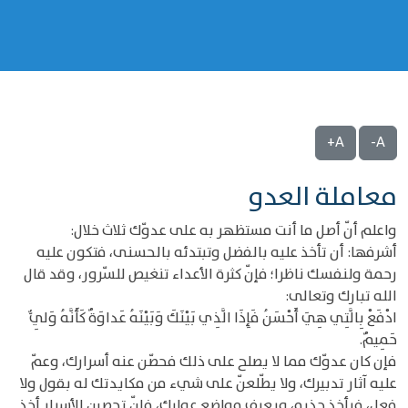
A+
A-
معاملة العدو
واعلم أنّ أصل ما أنت مستظهر به على عدوّك ثلاث خلال:
أشرفها: أن تأخذ عليه بالفضل وتبتدئه بالحسنى، فتكون عليه
رحمة ولنفسك ناظرا؛ فإنّ كثرة الأعداء تنغيص للسّرور، وقد قال
الله تبارك وتعالى:
ادْفَعْ بِالَّتِي هِيَ أَحْسَنُ فَإِذَا الَّذِي بَيْنَكَ وَبَيْنَهُ عَداوَةٌ كَأَنَّهُ وَلِيٌّ
حَمِيمٌ.
فإن كان عدوّك مما لا يصلح على ذلك فحصّن عنه أسرارك، وعمّ
عليه آثار تدبيرك، ولا يطّلعنّ على شيء من مكايدتك له بقول ولا
فعل، فيأخذ حذره، ويعرف مواضع عوارك، فإنّ تحصين الأسرار أخذ