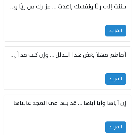
حننت إلى ريّا ونفسك باعدت … مزارك من ريّا وشعباكما معا
المزید
أفاطم مهلا بعض هذا التدلل … وإن كنت قد أزمعت صرمي فأجملي
المزید
إنّ أباها وأبا أباها … قد بلغا في المجد غايتاها
المزید