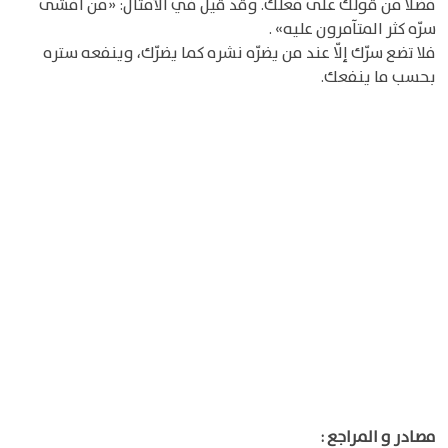
فضلا من قولك على فعلك. وقد قيل في الأمثال: «من أفشى
سرّه كثر المتآمرون عليه» .
فلا تضع سرّك إلّا عند من يضرّه نشره كما يضرّك، وينفعه ستره
بحسب ما ينفعك.
مصادر و المراجع :