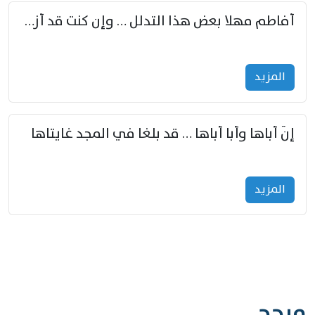
أفاطم مهلا بعض هذا التدلل … وإن كنت قد أزمعت صرمي فأجملي
المزید
إنّ أباها وأبا أباها … قد بلغا في المجد غايتاها
المزید
مرجح