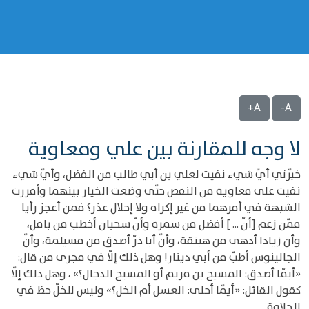
A+
A-
لا وجه للمقارنة بين علي ومعاوية
خبّرني أيّ شيء نفيت لعلي بن أبي طالب من الفضل، وأيّ شيء
نفيت على معاوية من النقص حتّى وضعت الخيار بينهما وأقررت
الشبهة في أمرهما من غير إكراه ولا إحلال عذر؟ فمن أعجز رأيا
ممّن زعم [أنّ ... ] أفضل من سمرة وأنّ سحبان أخطب من باقل،
وأن زيادا أدهى من هبنقة، وأنّ أبا ذرّ أصدق من مسيلمة، وأنّ
الجالينوس أطبّ من أبي دينار! وهل ذلك إلّا في مجرى من قال:
«أيّما أصدق: المسيح بن مريم أو المسيح الدجال؟» ، وهل ذلك إلّا
كقول القائل: «أيّما أحلى: العسل أم الخل؟» وليس للخلّ حظ في
الحلاوة.