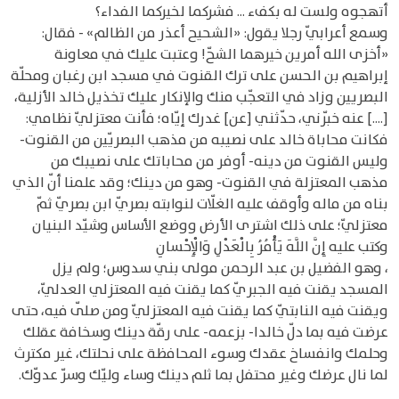
أتهجوه ولست له بكفء ... فشركما لخيركما الفداء؟
وسمع أعرابيّ رجلا يقول: «الشحيح أعذر من الظالم» - فقال:
«أخزى الله أمرين خيرهما الشحّ! وعتبت عليك في معاونة
إبراهيم بن الحسن على ترك القنوت في مسجد ابن رغبان ومحلّة
البصريين وزاد في التعجّب منك والإنكار عليك تخذيل خالد الأزلية،
[....] عنه خبّرني، حدّثني [عن] غدرك إيّاه؛ فأنت معتزليّ نظامي:
فكانت محاباة خالد على نصيبه من مذهب البصريّين من القنوت-
وليس القنوت من دينه- أوفر من محاباتك على نصيبك من
مذهب المعتزلة في القنوت- وهو من دينك؛ وقد علمنا أنّ الذي
بناه من ماله وأوقف عليه الغلّات لنوابته بصريّ ابن بصريّ ثمّ
معتزليّ؛ على ذلك اشترى الأرض ووضع الأساس وشيّد البنيان
وكتب عليه إِنَّ اللَّهَ يَأْمُرُ بِالْعَدْلِ وَالْإِحْسانِ
، وهو الفضيل بن عبد الرحمن مولى بني سدوس؛ ولم يزل
المسجد يقنت فيه الجبريّ كما يقنت فيه المعتزلي العدليّ،
ويقنت فيه النابتيّ كما يقنت فيه المعتزليّ ومن صلّى فيه، حتى
عرضت فيه بما دلّ خالدا- بزعمه- على رقّة دينك وسخافة عقلك
وحلمك وانفساخ عقدك وسوء المحافظة على نحلتك، غير مكترث
لما نال عرضك وغير محتفل بما ثلم دينك وساء وليّك وسرّ عدوّك.