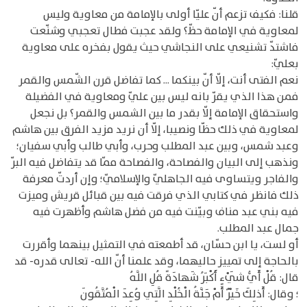
قلنا: فكيف تزعم أنّ عليّا أولى بالإمامة من معاوية وليس
لمعاوية في الإمامة حظّ؟ ولقد عجبت فطال تعجبي وشنّعت
فاشتدّ تشنيعي على النجاشي حيث يقول بفخره على معاوية
بعليّ:
نعم الفتى أنت، إلّا أنّ بينكما ... كما تفاضل قرن الشّمس والقمر
فمن هذا الذي يقرّ بانه ليس بين عليّ ومعاوية في الفضيلة
واستحقاق الإمامة إلّا بقدر ما بين الشمس والقمر؟ بل نجعل
لمعاوية في ذلك حظّا ونصيبا، إلّا أن نريد مزيد الفرق بين هاشم
وعبد شمس، وبين عبد المطلب وحرب، وأبي طالب وأبي سفيان؛
ونذهب إلى البيان والفصاحة، والفصاحة ممّا قد يتفاضل فيه البرّ
والفاجر ويتساوى فيه الجاهليّ والإسلاميّ؛ وإن أردتّ معرفة
ذلك فانظر في كتابي الذي فرقت فيه بين قبائل قريش وميزت
فيه بني عبد مناف وبيّنت فيه من فضل هاشم وأظهرت فيه
جمال عبد المطلب.
أو لست، يا ابن حسّان، قد أطمعته في التمثيل بينهما وأقررت
بالحاجة إلى تمييز حاليهما، وقد علمنا أنّ الله- تعالى قدره- قد
قال: قُلْ أَيُّ شَيْءٍ أَكْبَرُ شَهادَةً قُلِ اللَّهُ
؛ وقال: أَذلِكَ خَيْرٌ أَمْ جَنَّةُ الْخُلْدِ الَّتِي وُعِدَ الْمُتَّقُونَ