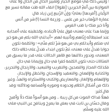
؛ وليس ذلك في موضع الخيار وتمييز الحال من الحال ولا على
الموازنة بين أتمّ الخيرين؛ [فلولا] اتقاء الله قلت مقالة تسير مع
الركّبان [أفردها] بعليّ؛ وإنّ الرّبيع إبن زياد قال:
عمارة الوّهاب خير من علس ... وزرعة النسا (؟) شر من أنس
وأنا خير منك يا قتب الفرس
وإنما هذا على معنى قول عليّ لأجناده، وكخطبته على أصحابه
عند استبطائه إيّاهم وتأنيبه لهم: «أبدلني الله بكم من هو خير
لي منكم وأبدلكم بي من هو شرّ لكم منّي» ؛ والكلمة تكون
جوابا فتدلّ على معنى، ثمّ تكون ابتداء فتدلّ على خلاف ذلك
المعنى، وتدور دلالتها مع ظاهر الحالات على قدر ما يسبق من
المثالات حتى تكون الكلمة كفرا في حال وإيمانا في حال.
فكذلك المجاز والتصحيح، والتقريب والتبعيد، والارتجال والتحرير،
والكناية والإفصاح، والتعقيد والإسجاح، والخطل والإيجاز،
والإفهام والإلغاز، والمعاريض والكنى والاستكراه والهذّ، وغير
ذلك من أشكال الكلام وحدوده وصوره وأقسامه ودلائله؛ وقد
قال كثير:
فهلّا فداك الموت من كل ريبة ... ومن هو أسوأ منك ذلّا وأقبح
وقال حسّان بن ثابت في بعض ما يصرخ وينافح عن النبي صلى
الله عليه وسلّم: