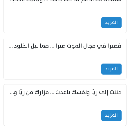
المزید
فصبرا في مجال الموت صبرا … فما نيل الخلود بمستطاع
المزید
حننت إلى ريّا ونفسك باعدت … مزارك من ريّا وشعباكما معا
المزید