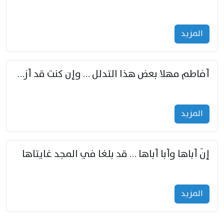
المزید
أفاطم مهلا بعض هذا التدلل … وإن كنت قد أزمعت صرمي فأجملي
المزید
إنّ أباها وأبا أباها … قد بلغا في المجد غايتاها
المزید