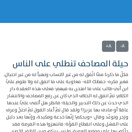
A+
A-
حيلة المصاحف تنطلي على الناس
فكلّ ما ذكرنا ممّا اتّفق له من غير اكتساب وتهيأ له من غير احتيال،
فغير مكره- حفظك الله- معاوية على ما اتفق له ولا ملوم عليّ
ابن أبي طالب على ما امتحن به فيهم؛ فعلى هذه العقدة دار
الكلام؛ ثمّ اتفق له الخلاف الذي كان عن رفع المصاحف والانتشار
الذي حدث عن ذلك التدبير والحيلة؛ فانظر هل ألفى عليّ عندها
عاقلا أو صادف بها عزيزا؟ ولقد قال ثمّ أعاد القول ثمّ احتجّ وعرف
وزجر وتوعّد وقال: «ويحكم! إنّها خدعة ومكيدة، وإنّها بعد دليل
على الفشل وعلى انقطاع القوّة؛ فانتهزوا هذه الفرصة فقد
دلّكم بها على موضع العورة، وليس بينكم وبين الظفر إلا صبر