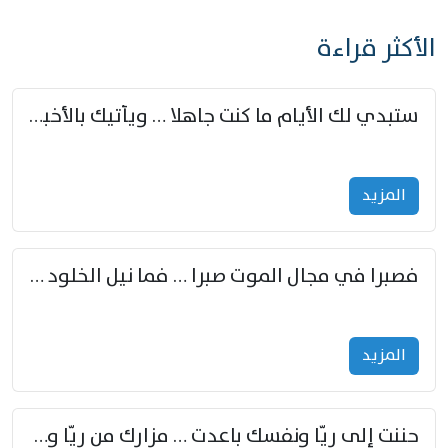
الأكثر قراءة
ستبدي لك الأيام ما كنت جاهلا … ويأتيك بالأخبار من لم تزوّد
المزید
فصبرا في مجال الموت صبرا … فما نيل الخلود بمستطاع
المزید
حننت إلى ريّا ونفسك باعدت … مزارك من ريّا وشعباكما معا