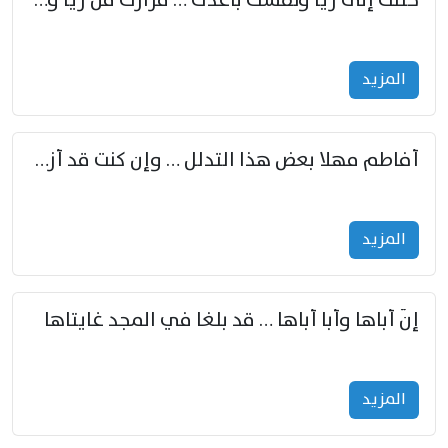
حننت إلى ريّا ونفسك باعدت … مزارك من ريّا وشعباكما معا
المزید
أفاطم مهلا بعض هذا التدلل … وإن كنت قد أزمعت صرمي فأجملي
المزید
إنّ أباها وأبا أباها … قد بلغا في المجد غايتاها
المزید