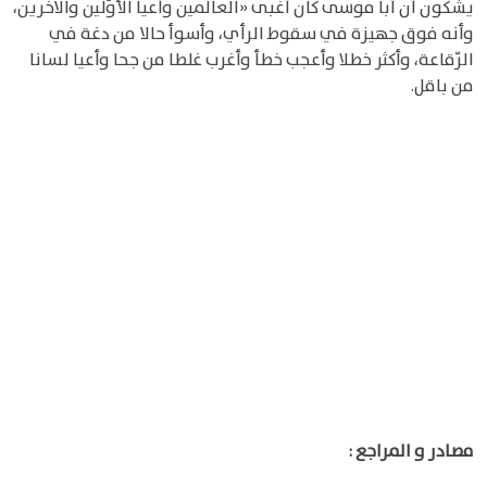
يشكّون أنّ أبا موسى كان أغبى «العالمين وأعيا الأوّلين والآخرين،
وأنه فوق جهيزة في سقوط الرأي، وأسوأ حالا من دغة في
الرّقاعة، وأكثر خطلا وأعجب خطأ وأغرب غلطا من جحا وأعيا لسانا
من باقل.
مصادر و المراجع :