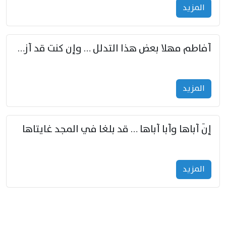
المزید
أفاطم مهلا بعض هذا التدلل … وإن كنت قد أزمعت صرمي فأجملي
المزید
إنّ أباها وأبا أباها … قد بلغا في المجد غايتاها
المزید