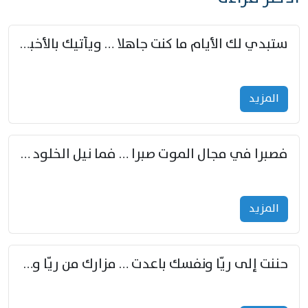
ستبدي لك الأيام ما كنت جاهلا … ويأتيك بالأخبار من لم تزوّد
المزید
فصبرا في مجال الموت صبرا … فما نيل الخلود بمستطاع
المزید
حننت إلى ريّا ونفسك باعدت … مزارك من ريّا وشعباكما معا