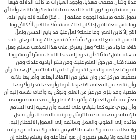
عدلا ولكان مصفى مهذبا، وأجود العبارات ما كانت الدلالة فيها
غير مستنكرة ويكون اللفظ للمعنى طبقا فاضلا ولا ناقصا، وأما أن
تقول كلمة مرسلة الوجوه مطلقة [....... فلا] ضلّلته لانه بايع ابنه،
وما باس بيعة الابن إذا كان لذلك مستحقّا؟ ما الابن ألّا كالأخ وما
الأخ إلّا كابن العم؛ وما علمك؟ لعلّ عليّا قد بايع الحسن ولعلّ
الحسن قد بايع الحسين؟ فأيّ حجّة تدفع ذلك وما البرهان على
خلاف ما جاء من ذلك؟ وهل يعترض على هذا المذهب مسلم وهل
يجهله عاقل؟ فايّاك أن تعود إلى هذا اللفظ مفسّرا أو مشروحا
مثبتا؛ فكان من حقّ العلم عليك ومن شكر أياديه عندك ومن
الصوت لعراضه والدفع لقدره أن تخلص الفاظك من كل هجنة وأن
تصفّيها من كل كدر وان تتخيّر من الألفاظ أبهاها وأقربها دلالة
وأن تقصد من المعاني لاطهرها شرفا وأرفعها قدرا وأكرمها
منصبا، وقد يلزم من عبّر عن العلم وتوكّل به وأضاف نفسه إليه أن
يعبّر عنه بأبين العبارات وأقرب الاختصار وأن يضعه في موضعه
وأن يجري عليه كما ينبغي على نفسه وأن يحببه إلى السامع
بالإنصاف وينهيه عنده بالترسّل ويوتيه بالنصيحة، وأن يجعل
قائده إلى القلوب والعمل وسائقه إلى العقول الانقطاع إليه،
ولا يغالب خضمه ولا يناهب الكلام من ناقله ولا يعجله عن جوابه
إذا فاتحه ولا يظهر تضجره إن هو أبطأ عنه ولا يغتنم بخلطه إن