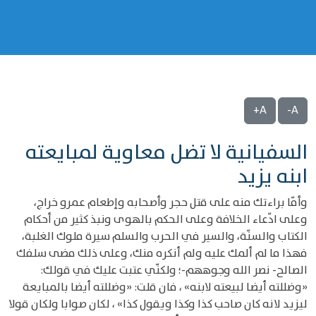
A+
A-
السفيانية لا تضل معاوية لمبايعته
ابنه يزيد
وأمّا براءتك منه على قتل حجر وأصحابه وإطعام عمرو خراج،
وعلى ادّعاء الخلافة وعلى الحكم بالهوى ونبذ كثير من أحكام
الكتاب والسنّة، والسير في الحرب والسلم سيرة ملوك الغلبة،
فهذا ما لم ألمك عليه ولم أنكره منك، وعلى ذلك مضى سلفك
الصالح- نصر الله وجوههم-؛ ولكنّي عتبت عليك في قولك:
«وضللته أيضا لبيعته لابنه» ، فان قلت: «وضللته أيضا بالمبايعة
ليزيد لانه كان صاحب كذا وكذا ويقول كذا» ، لكان صوابا ولكان قولا