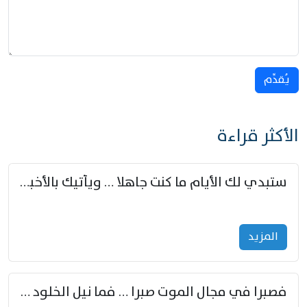
يُقدِّم
الأكثر قراءة
ستبدي لك الأيام ما كنت جاهلا … ويأتيك بالأخبار من لم تزوّد
المزید
فصبرا في مجال الموت صبرا … فما نيل الخلود بمستطاع