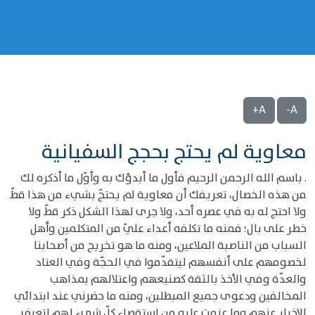
A+
A-
معاوية لم يحتج بحجج السفيانية
. باسم الله الرحمن الرحيم فأول ما أبدؤك به وأوّل ما أذكره لك
من هذه الخصال، تعريفك أن معاوية لم يحتجّ بشيء من هذا قطّ
ولا احتج له به في عصره أحد، ولا جرى لهذا الشكل ذكر قطّ ولا
خطر على بال؛ فمنه ما تكلفه أعداء عليّ من المتكلمين وأهل
السباب من الناصبة الملاعين، ومنه ما هو تخريج من أصحابنا
لخصومهم على أنفسهم ليتقدّموا في الحجّة وفي العتاد
والعدّة وفي الأخذ بالثقة كصنيعهم واعتلالهم بمذاهب
المخالفين ودعوى جميع المبطلين، ومنه ما حضرني عند ابتدائي
الإخبار عنهم وما عزمت عليه من استقصاء كلّ شيء لهم لتعرف