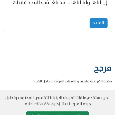
إنّ أباها وأبا أباها … قد بلغا في المجد غايتاها
المزید
مرجح
مكتبة الكترونية علمية و المصادر الموثةقة داخل الكتب
نحن نستخدم ملفات تعريف الارتباط لتخصيص المحتوى وتحليل
حركة المرور لدينا. إدارة تفضيلاتك أدناه.
©
حقوق الطبع والنشر مرجح جميع الحقوق محفوظة
سياسة و الخصوصية