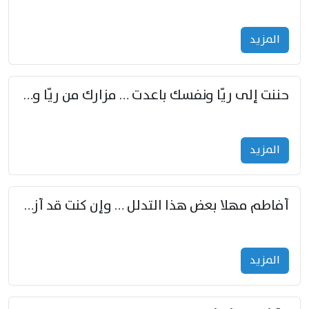
المزید
حننت إلى ريّا ونفسك باعدت … مزارك من ريّا وشعباكما معا
المزید
أفاطم مهلا بعض هذا التدلل … وإن كنت قد أزمعت صرمي فأجملي
المزید