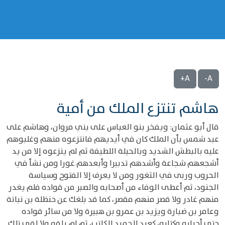
A+
A-
هاشم تنتزع الملك من أمية
قال أبو عثمان: ويفخر بنو العباس على بني مروان، وهاشم على
عبد شمس بأن الملك كان في أيديهم فانتزعوه منهم وغلبوهم
عليه بالبطش الشديد وبالحيلة اللطيفة ثم لم ينزعوه إلا من يد
أشجعهم شجاعة وأشدهم تدبيرا وأبعدهم غورا ومن نشأ في
الحروب وربى في الثغور ومن لا يعرف إلا الفتوح وسياسة
الجنود، ثم أعطى الوفاء من أصحابه والصبر من قواده فلم يغدر
منهم غادر ولا قصر منهم مقصر، كما قد بلغك عن حنظلة بن نباتة
وعامر بن ضبارة ويزيد بن عمرو بن هبيرة ولا من سائر قواده
حتى أحبابه وكتابه، كعبد الحميد الكاتب، ثم لم يلقه ولا لقى تلك