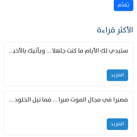
يُقدِّم
الأكثر قراءة
ستبدي لك الأيام ما كنت جاهلا … ويأتيك بالأخبار من لم تزوّد
المزید
فصبرا في مجال الموت صبرا … فما نيل الخلود بمستطاع
المزید