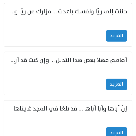
حننت إلى ريّا ونفسك باعدت … مزارك من ريّا وشعباكما معا
المزید
أفاطم مهلا بعض هذا التدلل … وإن كنت قد أزمعت صرمي فأجملي
المزید
إنّ أباها وأبا أباها … قد بلغا في المجد غايتاها
المزید