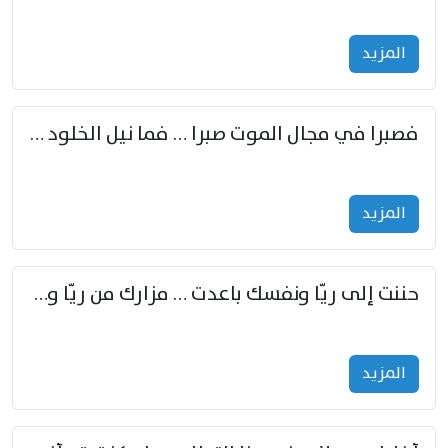
المزید
فصبرا في مجال الموت صبرا … فما نيل الخلود بمستطاع
المزید
حننت إلى ريّا ونفسك باعدت … مزارك من ريّا وشعباكما معا
المزید