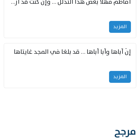
أفاطم مهلا بعض هذا التدلل … وإن كنت قد أزمعت صرمي فأجملي
المزید
إنّ أباها وأبا أباها … قد بلغا في المجد غايتاها
المزید
مرجح