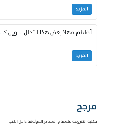
المزید
أفاطم مهلا بعض هذا التدلل … وإن كنت قد أزمعت صرمي فأجملي
المزید
مرجح
مكتبة الكترونية علمية و المصادر الموثةقة داخل الكتب