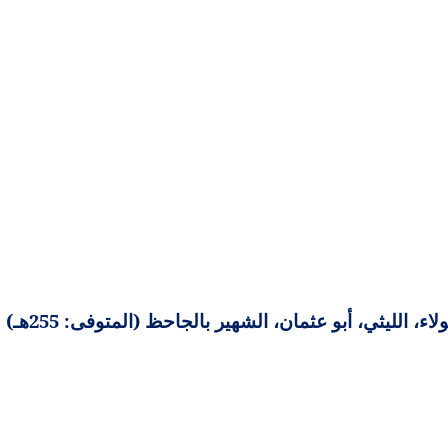
 الليثي، أبو عثمان، الشهير بالجاحظ (المتوفى: 255هـ)