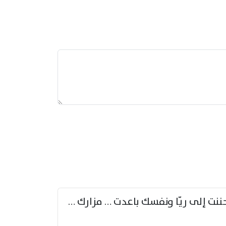
حننت إلى ريّا ونفسك باعدت … مزارك من ريّا وشعباكما معا