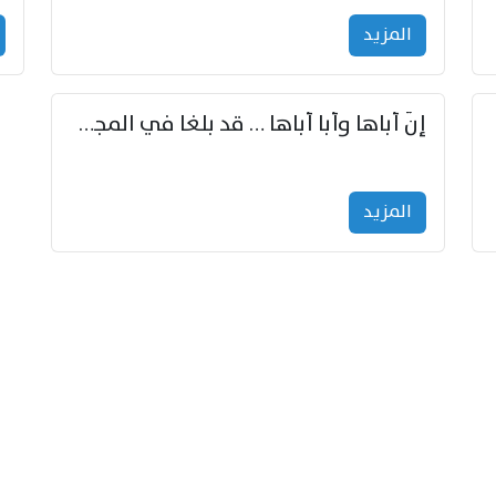
المزید
إنّ أباها وأبا أباها … قد بلغا في المجد غايتاها
المزید