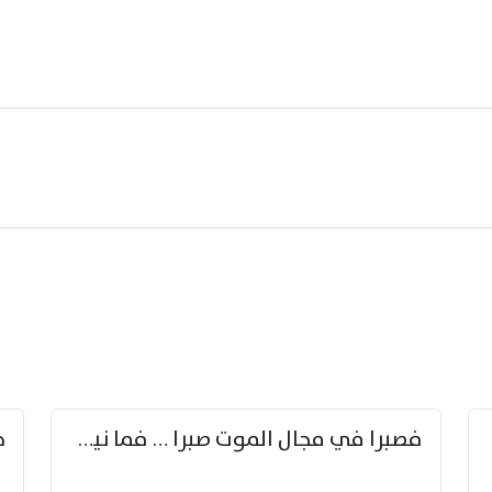
زوّد
فصبرا في مجال الموت صبرا … فما نيل الخلود بمستطاع