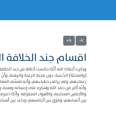
A+
A-
اقسام جند الخلافة 
وذكرت أبقاك الله أنّك جالست أخلاطا من جند الخلافة
[والمحبّة] الدّينية، دون محبة الرغبة والرهبة، وأنّ
زعماءهم، ولم يراقب خطباءهم، وأنه تعسّف المعانى
وأنّه أكثر من حمد الله وشكره على إحسانه ومننه،
والأجناس المتباينة، والأهواء المتفرّقة. وأنّك اعت
بين أنسابهم، وفرّق بين أجناسهم، وباعد بين أسباب