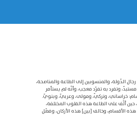
ء رجال الدّولة، والمنسوبين إلى الطاعة والمناصحة،
مستبدّ، وتفرد به تفرّد معجب، وأنّه لم يستأمر
م: خراساني، وتركيّ، ومولى، وعربيّ، وبنويّ.
حين ألّف على الطاعة هذه القلوب المختلفة،
 هذه الأقسام، وخالف [بين] هذه الأركان، وفصّل