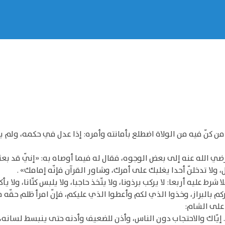
من كنّ فيه من الولاة اضطلع بأمانته وأمره: إذا عدل في حكمه، ولم 
رضي الله عنه إلى بعض الوجوه، فقال له فيما أوصاه به: «إنّي قد بعث
 ولا تدخلنّ أحدا يغلبك على أمرك، وشاور القرآن فإنّه إمامك» .
 عليه أربعا: لا يركب برذونا، ولا يتّخذ حاجبا، ولا يلبس كتّانا، ولا يأك
م بالبراز، وخذوا الذي لكم وأعطوا الذي عليكم، فإنّ امرأ ظلم حقّه 
على الشام:
 إيّاك والاحتجاب دون الناس، وأذن للضعيف وأدنه حتى ينبسط لسانه، 