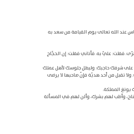
س عند الله تعالى يوم القيامة من سعد به
. فقلت: عليّ به. فأتاني فقلت: إن الحجّاج
يحكم على شرفك حاجبك. وليطل جلوسك لأهل عملك
ا تقبل من أحد هديّة فإنّ صاحبها لا يرضى
ك يوتغ المملكة.
جناح، وأطب لهم بشرك، وألن لهم في المسألة