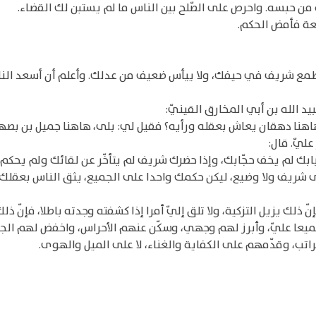
من حبسه. واحرص على الصّلح بين الناس ما لم يستبن لك القضاء.
طعة فأمض الحكم.
طمع شريف في حيفك، ولا ييأس ضعيف من عدلك. وأعلم أن أسعد النا
د الله بن أبي المخارق القينيّ:
اهنا دهقان يعاش بعقله ورأيه؟ فقيل لي: بلى، هاهنا جميل بن بصهرّى
ليّ. قال:
لك بابك لم يخف حجّابك، وإذا حضرك شريف لم يتأخّر عن لقائك ولم 
شريف ولا وضيع، ليكن حكمك واحدا على الجميع، يثق الناس بعقلك. ول
لك يزيل التزكية، ولا تلق إليّ أمرا إذا كشفته وجدته باطلا، فإنّ ذل
جميعا عليّ، وأبرز لهم وجهي، وسكّن عنهم الأحراس، واخفض لهم ال
اتب، وقدّمهم على الكفاية والغناء، لا على الميل والهوى.