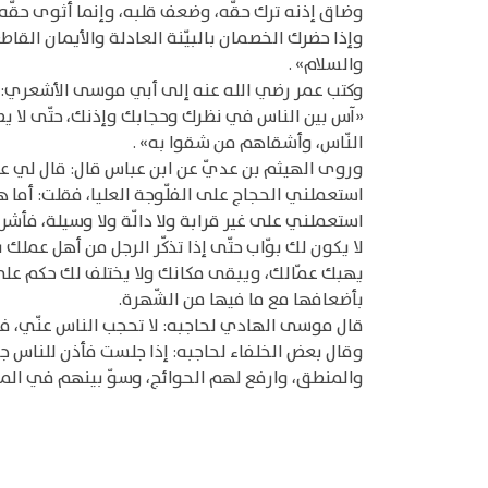
وضاق إذنه ترك حقّه، وضعف قلبه، وإنما أثوى حقّه 
وإذا حضرك الخصمان بالبيّنة العادلة والأيمان القا
والسلام» .
وكتب عمر رضي الله عنه إلى أبي موسى الأشعري:
«آس بين الناس في نظرك وحجابك وإذنك، حتّى لا ي
النّاس، وأشقاهم من شقوا به» .
وروى الهيثم بن عديّ عن ابن عباس قال: قال لي عبي
استعملني الحجاج على الفلّوجة العليا، فقلت: أما ه
استعملني على غير قرابة ولا دالّة ولا وسيلة، فأشر ع
لا يكون لك بوّاب حتّى إذا تذكّر الرجل من أهل عم
يهبك عمّالك، ويبقى مكانك ولا يختلف لك حكم على 
بأضعافها مع ما فيها من الشّهرة.
قال موسى الهادي لحاجبه: لا تحجب الناس عنّي، فإنّ ذ
وقال بعض الخلفاء لحاجبه: إذا جلست فأذن للناس 
والمنطق، وارفع لهم الحوائج، وسوّ بينهم في المر