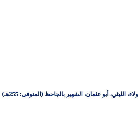
 الليثي، أبو عثمان، الشهير بالجاحظ (المتوفى: 255هـ)