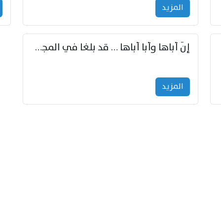
المزید
إنّ أباها وأبا أباها … قد بلغا في المجد غايتاها
المزید