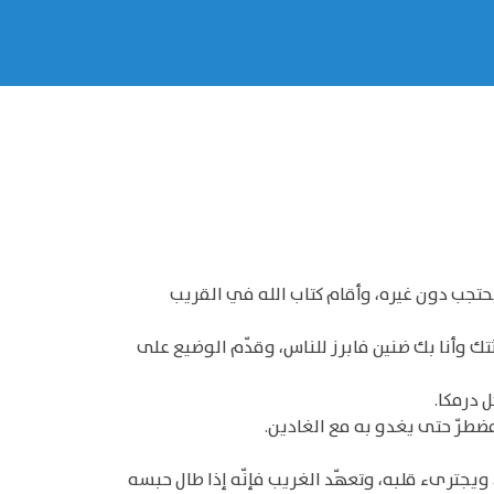
يحتجب دون غيره، وأقام كتاب الله في القريب
تك وأنا بك ضنين فابرز للناس، وقدّم الوضيع على
ل درمكا.
مضطرّ حتى يغدو به مع الغادين.
ويجترىء قلبه، وتعهّد الغريب فإنّه إذا طال حبسه