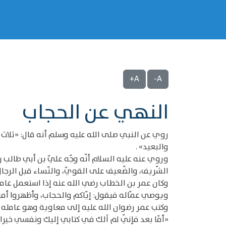
A+
A-
النهي عن الحجاب
روي عن النبي صلى الله عليه وسلم أنه قال: «ثلاث 
والبعيد» .
وروي عنه عليه السلام أنّه وجّه عليّ بن أبي طالب 
الشّريف، والضّعيف على القويّ، والنّساء قبل الرجال،
وكان عمر بن الخطاب رضي الله عنه إذا استعمل عاملا شرط
ويوصي عمّاله فيقول: إيّاكم والحجاب، وأظهروا أمرك
وكتب عمر رضوان الله عليه إلى معاوية وهو عامله 
«أمّا بعد فإنّي لم آلك في كتابي إليك ونفسي خيرا.