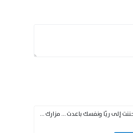
حننت إلى ريّا ونفسك باعدت … مزارك من ريّا وشعباكما معا