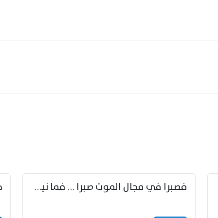
زوّد
فصبرا في مجال الموت صبرا … فما نيل الخلود بمستطاع