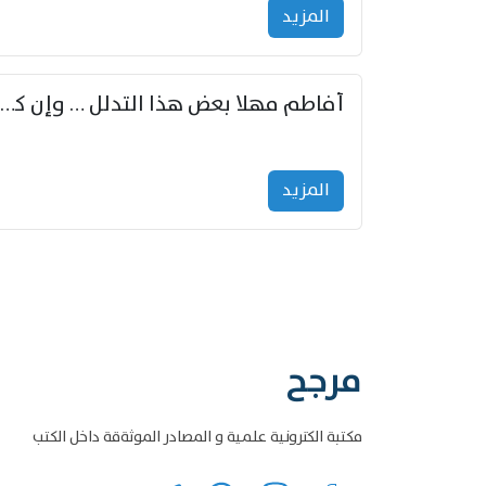
المزید
أفاطم مهلا بعض هذا التدلل … وإن كنت قد أزمعت صرمي فأجملي
المزید
مرجح
مكتبة الكترونية علمية و المصادر الموثةقة داخل الكتب