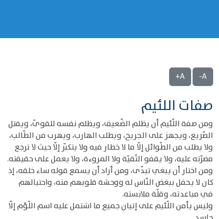
A+
A-
صفات اللئيم
ومن صفة اللّئيم أن يظلم الضّعيف، ويظلم نفسه للقوىّ، ويقتل
الصّريع، ويجهز على الجريح، ويطلب الهارب، ويهرب من الطّالب،
ولا يطلب من الطّوائل إلّا ما لا خطار فيه ولا يتكبّر إلّا حيث لا ترجع
مضرّته عليه، ولا يقفو التّقيّة ولا المروءة، ولا يعمل على حقيقته.
ومن اختار أن يبغي تبدّى، ومن أراد أن يسمع قوله ساء خلقه، إذ
كان لا يحفل ببغض النّاس له ووحشة قلوبهم منه، واحتيالهم
في مباعدته، وقلّة ملابسته.
وليس يأمن اللّئيم على إتيان جميع ما اشتمل عليه اسم اللّؤم إلّا
حاسد.