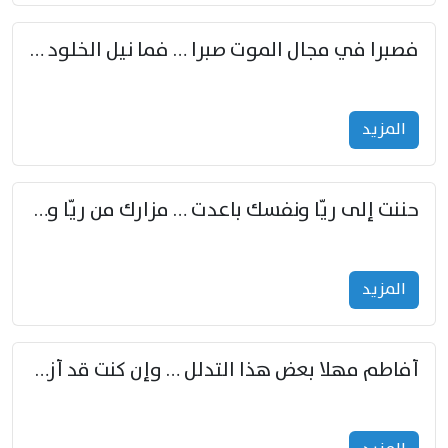
فصبرا في مجال الموت صبرا … فما نيل الخلود بمستطاع
المزید
حننت إلى ريّا ونفسك باعدت … مزارك من ريّا وشعباكما معا
المزید
أفاطم مهلا بعض هذا التدلل … وإن كنت قد أزمعت صرمي فأجملي