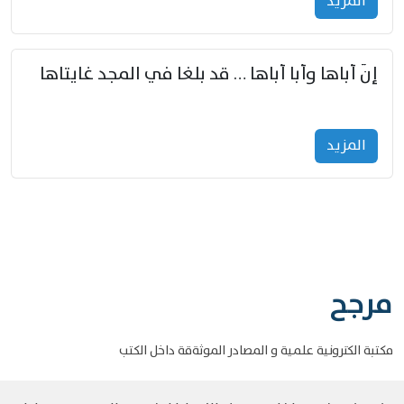
المزید
إنّ أباها وأبا أباها … قد بلغا في المجد غايتاها
المزید
مرجح
مكتبة الكترونية علمية و المصادر الموثةقة داخل الكتب