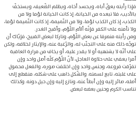
فإذا رأيته يعقّ أباه، ويحسد أخاه، ويظلم الضّعيف، ويستخفّ
بالأديب، فلا تبعده من الخيانة، إذ كانت الخيانة لؤما ولا من
الكذب، إذ كان الكذب لؤما، ولا من النّميمة، إذ كانت النّميمة لؤما،
ولا تأمنه على الكفر فإنّه ألأم اللّؤم، وأقبح الغدر.
ومن رأيته منصرفا عن بعض اللّؤم، وتاركا لبعض القبيح، فإيّاك أن
توجّه ذلك منه على التجنّب له، والرّغبة عنه، والإيثار لخلافه، ولكن
على أنّه لا يشتهيه أو لا يقدر عليه، أو يخاف من مرارة العاقبة
أمرا يعفي على حلاوة العاجل، لأنّ اللّؤم كلّه أصل واحد وإن
تفرّقت فروعه، وجنس واحد وإن اختلفت صوره، والفعل محمول
على غلبته، تابع لسمته. والشّكل ذاهب على شكله، منقطع إلى
أصله، صائر إليه وإن أبطأ عنه، ونازع إليه وإن حيل دونه. وكذلك
تناسب الكرم وحنين بعضه لبعض.