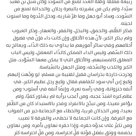
ربيعة مملقا. وقلّة العدد تمنع من السّودد وكان شبل بن معبد
سيّدا، ولم يكن من عشيرته بالبصرة رجلان. والحداثة تمنع من
السّودد، وساد أبو جهل وما طرّ شاربه، ودخل النّدوة وما استوت
لحيته.
فذكر الظّلم، والحمق، والبخل، والفقر، والعهار، وذكر العيوب
ولم يذكر الكبر، لأنّ هذه الأخلاق وإن كانت داء فإنّ في فضول
أحلامهم وفي سائر أمورهم ما يداوى به ذلك الدّاء، ويعالج به
ذلك السّقم، وليس الداء الممكن كالدّاء المعضل، وليس الباب
المغلق كالمستبهم، والأخلاق التي لا يمكن معها السّؤدد، مثل
الكبر والكذب والسّخف، ومثل الجهل بالسّياسة.
وخرجت خارجة بخراسان فقيل لقتيبة بن مسلم: لو وجّهت إليهم
وكيع إبن أبي سود لكفاهم فقال: وكيع رجل عظيم الكبر، في
أنفه خنزوانة، وفي رأسه نعرة، وإنّما أنفه في أسلوب؛ ومن
عظم كبره اشتدّ عجبه، ومن أعجب برأيه لم يشاور كفيّا، ولم
يؤامر نصيحا، ومن تبجّح بالانفراد وفخر بالاستبداد كان من الظّفر
بعيدا، ومن الخذلان قريبا، والخطاء مع الجماعة خير من الصواب
مع الفرقة. وإن كانت الجماعة لا تخطىء والفرقة لا تصيب.
ومن تكبّر على عدوّه حقره، وإذا حقره تهاون بأمره. ومن تهاون
بخصمه ووثق بفضل قوّته قلّ احتراسه، ومن قلّ احتراسه كثر