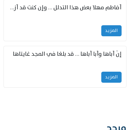
أفاطم مهلا بعض هذا التدلل … وإن كنت قد أزمعت صرمي فأجملي
المزید
إنّ أباها وأبا أباها … قد بلغا في المجد غايتاها
المزید
مرجح