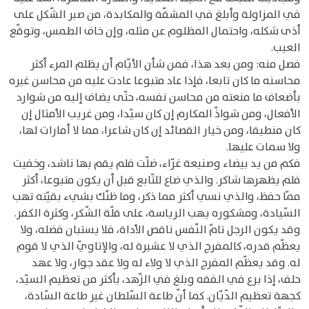
في المزاولة وأبلغ في المشقّة والمكابدة، من صبر الشّكل على
أذى شكله، واحتمال المظلوم عن مثله، وإن خاف الطمس، وتوقّع
العيب.
فصل منه: ومن بعد هذا، فمن شأن الأيّام أن يظلم المرء أكثر
محاسنه ما كان تابعا، فإذا عاد متبوعا عادت عليه من محاسن غيره
بأضعاف ما منعته من محاسن نفسه، حتّى يضاف إليه من شوارد
الأفعال، ومن شواذّ المكارم إن كان سيّدا، ومن غريب الأمثال إن
كان منطيقا، ومن خيار القصائد إن كان شاعرا، مما لا أمارات لها،
ولا سمات عليها.
فكم من يد بيضاء وصنيعة غرّاء، ضلّت فلم يقم بها ناشد، وخفيت
فلم يظهرها شاكر. والذي ضاع للتّابع قبل أن يكون متبوعا، أكثر
ممّا حفظ، والذي نسي أكثر مما ذكر، وما ظنّك بشيء بقيّته تهب
السّيادة، ومشكوره يهب الرياسة، على قلّة الشّكر، وكثرة الكفر.
وقد يكون الرجل تامّ النّفس ناقص الأداة، فلا يستبان فضله، ولا
يعظّم قدره، كالمفرج الذي لا عشيرة له، والإتاويّ الذي لا قوم
له. وقد يعظّم المفرج الذي لا ولاء له ولا عقد جوار، ولا عهد
حلف، إذا برع في الفقه وبلغ في الزّهد، بأكثر من تعظيم السيّد،
كجهة تعظيم الدّيّان. كما أنّ طاعة السّلطان غير طاعة السّادة،