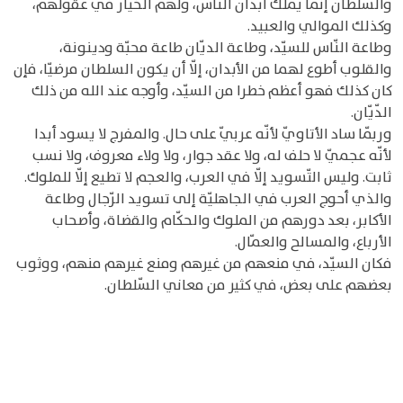
والسّلطان إنّما يملك أبدان الناس، ولهم الخيار في عقولهم،
وكذلك الموالي والعبيد.
وطاعة النّاس للسيّد، وطاعة الديّان طاعة محبّة ودينونة،
والقلوب أطوع لهما من الأبدان، إلّا أن يكون السلطان مرضيّا، فإن
كان كذلك فهو أعظم خطرا من السيّد، وأوجه عند الله من ذلك
الدّيّان.
وربّما ساد الأتاويّ لأنّه عربيّ على حال. والمفرج لا يسود أبدا
لأنّه عجميّ لا حلف له، ولا عقد جوار، ولا ولاء معروف، ولا نسب
ثابت. وليس التّسويد إلّا في العرب، والعجم لا تطيع إلّا للملوك.
والذي أحوج العرب في الجاهليّة إلى تسويد الرّجال وطاعة
الأكابر، بعد دورهم من الملوك والحكّام والقضاة، وأصحاب
الأرباع، والمسالح والعمّال.
فكان السيّد، في منعهم من غيرهم ومنع غيرهم منهم، ووثوب
بعضهم على بعض، في كثير من معاني السّلطان.