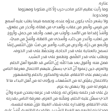
عثاره.
وما رأيت عظيم الكبر صاحب حرب إلّا كان منكوبا ومهزوما
ومخدوعا.
ولا يشعر حتّى يكون عدوّه عنده، وخصمه فيما يغلب عليه أسمع
من فرس، وأبصر من عقاب، وأهدى من قطاة، وأحذر من عقعق،
وأشدّ إقداما من الأسد، وأوثب من فهد، وأحقد من جمل، وأروغ
من ثعلب، وأغدر من ذئب، وأسخى من لافظة، وأشحّ من صبيّ،
وأجمع من ذرّة، وأحرص من كلب، وأصبر من ضبّ. فإنّ النّفس إنّما
تسمح بالعناية على قدر الحاجة، وتتحفّظ على قدر الخوف،
وتطلب على قدر الطّمع، وتطمع على قدر السّبب.
فصل منه: وأقول بعد هذا كلّه: إنّ النّاس قد ظلموا أهل الحلم
والعزم، حين زعموا أنّ الذي يسهّل عليهم الاحتمال معرفة الناس
بقدرتهم على الانتقام، فكيف والمذكور بالحلم والمشهور
بالاحتمال يقيّض له من السّفهاء، ويؤتى له من أهل البذاء ما لا
يقوم له صبر، ولا ينهض به عزم.
بل على قدر حلمه يتعرّض له، وعلى قدر عزمه يمتحن صبره ولأنّ
الذي سهّل عليه الحلم، ومكّنه من العزم، معرفة الناس بقدرته
على الانتقام، واقتداره على شفاء الغيظ؛ فإنّ منعه لنفسه،
ومجاذبته لطبعه مع الغيظ الشّديد، والقدرة الظاهرة، أشدّ عليه