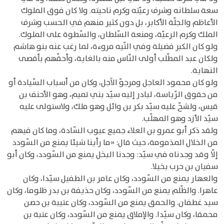
سعة سلطانه وشرف رعيّته وكرم ناحيته. ولا كان فوق الملوك
الأعاظم والجلّة الأكابر، بل دون كثير منهم في الحسب وشرف
الملك وكرم الرعيّة، ومنعة السّلطان، والسّطوة على الملوك.
ولو كان الكبر فضيلة وفي التّيه مروءة، لما رغب عنه بنو هاشم
ولكان عبد المطّلب أولى النّاس منه بالغاية، وأحقّهم بأقصى
النهاية.
ولو كان محمود العاجل ومرجوّ الآجل، وكان من أسباب السّيادة أو
من حقوق الرّياسة، لبادر إليه سيّد بني تميم، وهو الأحنف بن
قيس، ولشحّ عليه سيّد بكر بن وائل وهو ملك، ولاستولى عليه
سيّد الأزد وهو المهلّب.
ولقد ذكر أبو عمرو بن العلاء جميع عيوب السّادة، وما كان فيهم
من الخلال المذمومة، حيث قال: «ما رأينا شيئا يمنع من السّودد
إلّا وقد وجدناه في سيّد: وجدنا البخل يمنع من السّودد، وكان أبو
سفيان بن حرب بخيلا.
والعهار يمنع من السّودد، وكان عامر بن الطفيل سيّدا، وكان
عاهرا. والظّلم يمنع من السّودد، وكان حذيفة بن بدر ظلوما، وكان
سيد غطفان. والحمق يمنع من السّودد، وكان عتيبة بن حصن
محمقا، وكان سيّدا. والإملاق يمنع من السّودد، وكان عتبة بن