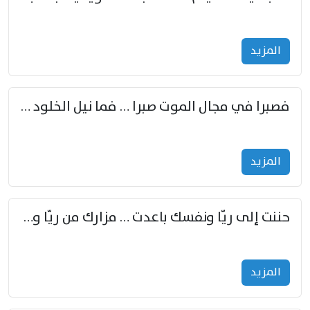
المزید
فصبرا في مجال الموت صبرا … فما نيل الخلود بمستطاع
المزید
حننت إلى ريّا ونفسك باعدت … مزارك من ريّا وشعباكما معا
المزید