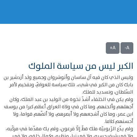
A+
A-
الكبر ليس من سياسة الملوك
وليس الذي كان فيه آل ساسان وأنوشروان وجميع ولد أزدشير بن
بابك كان من الكبر في شيء. تلك سياسة للعوامّ، وتفخيم لأمر
السّلطان، وتسديد للملك.
ولم يكن في الخلفاء أشدّ نخوة من الوليد بن عبد الملك، وكان
أجهلهم وألحنهم. وما كان في ولاة العراق أعظم كبرا من يوسف
ابن عمر، وما كان أشجعهم ولا أبصرهم، ولا أتمّهم قواما، ولا
أحسنهم كلاما.
ولم يدّع الرّبوبيّة ملك قطّ إلّا فرعون، ولم يك مقدّما في مركّبه،
ولا في شرف حسبه، ولا في نبل منظره، وكمال خلقه، ولا في