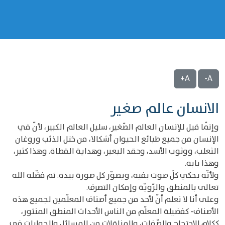
A+
A-
الانسان عالم صغير
وإنّما قيل للإنسان العالم الصّغير، سليل العالم الكبير، لأنّ في
الإنسان من جميع طبائع الحيوان أشكالا، من ختل الذئب وروغان
الثعلب، ووثوب الأسد، وحقد البعير، وهداية القطاة. وهذا كثير،
وهذا بابه.
ولأنّه يحكي كلّ صوت بفيه، ويصوّر كل صورة بيده. ثم فضّله الله
تعالى بالمنطق والرّويّة وإمكان التصرف.
وعلى أنا لا نعلم أنّ لأحد من جميع أصناف المعلّمين لجميع هذه
الأصناف- كفضيلة المعلّم من الناس الأحداث المنطق المنثور،
ككلام الاحتجاج والصّفات، والمناقلات من المسائل والجوابات في