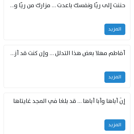
حننت إلى ريّا ونفسك باعدت … مزارك من ريّا وشعباكما معا
المزید
أفاطم مهلا بعض هذا التدلل … وإن كنت قد أزمعت صرمي فأجملي
المزید
إنّ أباها وأبا أباها … قد بلغا في المجد غايتاها
المزید