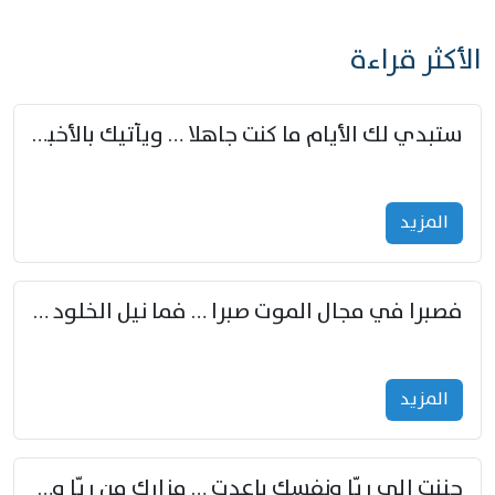
الأكثر قراءة
ستبدي لك الأيام ما كنت جاهلا … ويأتيك بالأخبار من لم تزوّد
المزید
فصبرا في مجال الموت صبرا … فما نيل الخلود بمستطاع
المزید
حننت إلى ريّا ونفسك باعدت … مزارك من ريّا وشعباكما معا