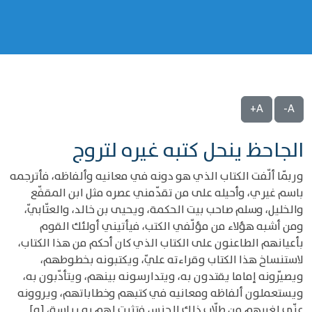
A+
A-
الجاحظ ينحل كتبه غيره لتروج
وربّما ألّفت الكتاب الذي هو دونه في معانيه وألفاظه، فأترجمه
باسم غيري، وأحيله على من تقدّمني عصره مثل ابن المقفّع
والخليل، وسلم صاحب بيت الحكمة، ويحيى بن خالد، والعتّابيّ،
ومن أشبه هؤلاء من مؤلّفي الكتب، فيأتيني أولئك القوم
بأعيانهم الطاعنون على الكتاب الذي كان أحكم من هذا الكتاب،
لاستنساخ هذا الكتاب وقراءته عليّ، ويكتبونه بخطوطهم،
ويصيّرونه إماما يقتدون به، ويتدارسونه بينهم، ويتأدّبون به،
ويستعملون ألفاظه ومعانيه في كتبهم وخطاباتهم، ويروونه
عنّي لغيرهم من طلّاب ذلك الجنس فتثبت لهم به رياسة، [و]