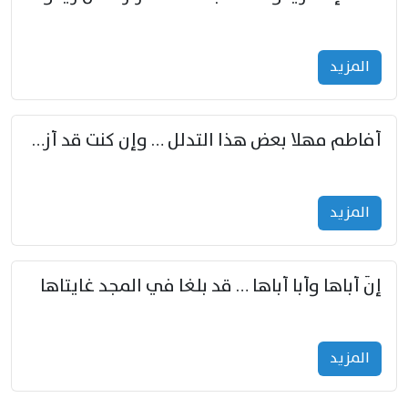
المزید
أفاطم مهلا بعض هذا التدلل … وإن كنت قد أزمعت صرمي فأجملي
المزید
إنّ أباها وأبا أباها … قد بلغا في المجد غايتاها
المزید