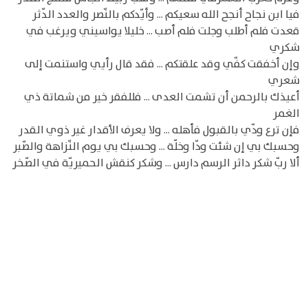
فيا ابن نجاح أنجح الله سعيكم ... وأيّدكم بالنّصر والعدد الدّثر
قعدت فلم أطلب وجلت فلم أصب ... خليلا يواسيني ويرغب في
شكري
وإن أخفقت كفّي وقد علقتكم ... فقد قال رأيي واستنمت إلى
شعري
أعيذك بالرحمن أن تشمت العدى ... فللفقر خير من شماتة ذي
الغمر
فإن ترع ودّي بالقبول فأهله ... ولا يعرف الأقدار غير ذوي القدر
وحسبك بي إن شئت ودّا وخلّة ... وحسبك بي يوم النّزاهة والصّبر
ألا ربّ شكر داثر الرسم دارس ... وشكر كنقش الحميريّة في الصّخر