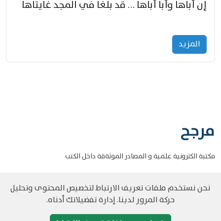
إنّ أباها وأبا أباها … قد بلغا في المجد غايتاها
المزید
مرجح
مكتبة الكترونية علمية و المصادر الموثةقة داخل الكتب
نحن نستخدم ملفات تعريف الارتباط لتخصيص المحتوى وتحليل
حركة المرور لدينا. إدارة تفضيلاتك أدناه.
©
حقوق الطبع والنشر مرجح جميع الحقوق محفوظة
سياسة و الخصوصية