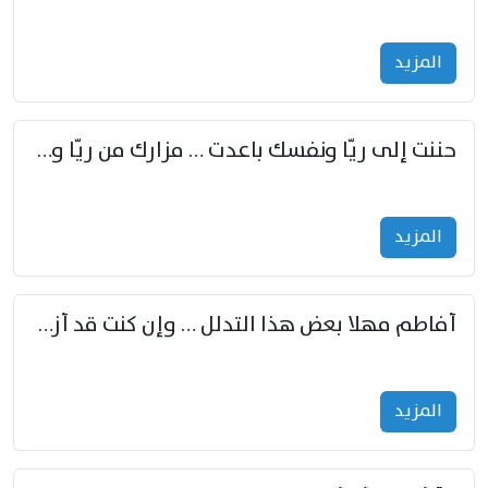
المزید
حننت إلى ريّا ونفسك باعدت … مزارك من ريّا وشعباكما معا
المزید
أفاطم مهلا بعض هذا التدلل … وإن كنت قد أزمعت صرمي فأجملي
المزید