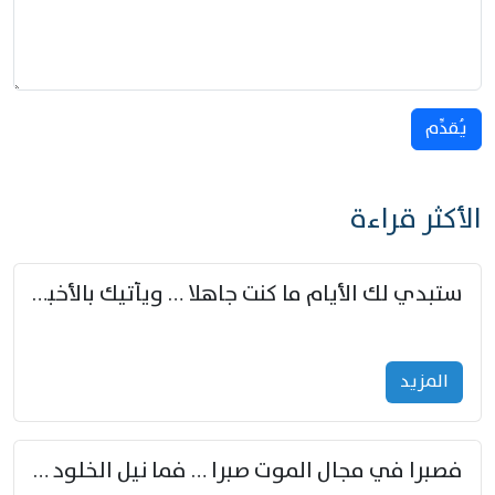
يُقدِّم
الأكثر قراءة
ستبدي لك الأيام ما كنت جاهلا … ويأتيك بالأخبار من لم تزوّد
المزید
فصبرا في مجال الموت صبرا … فما نيل الخلود بمستطاع