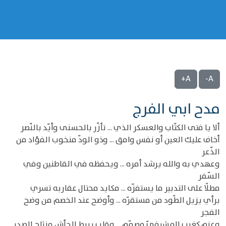
A+
A-
مدح ابي الفرج
ألا يا فتى الكتّاب والعسكر الذي ... تأزّر بالحسنى وأيّد بالنّصر
أخاف عليك العين أو نفس وامق ... وذو الودّ منخوب الفؤاد من
الذّعر
وعهدي به والله يرشد أمره ... ويحفظه في القاطنين وفي
السّفر
مطلّا على التدبير ما يستفزّه ... مكايد محتال عقاربه تسري
برأي يزيل الطّود من مستقرّه ... وأوضح عند الخصم من وضح
الفجر
وعزم كغرب المشرفيّ مصمّم ... وقلب ربيط الجأش منثلج الصدر