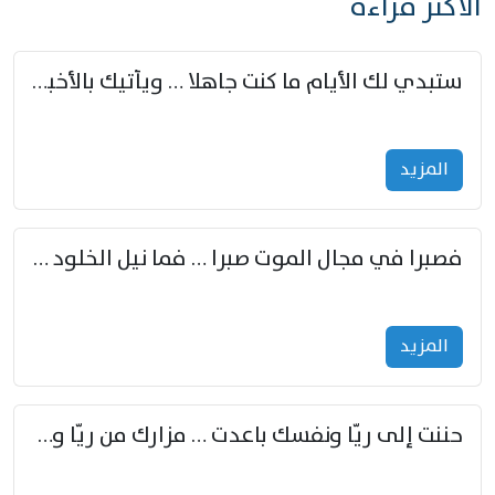
الأكثر قراءة
ستبدي لك الأيام ما كنت جاهلا … ويأتيك بالأخبار من لم تزوّد
المزید
فصبرا في مجال الموت صبرا … فما نيل الخلود بمستطاع
المزید
حننت إلى ريّا ونفسك باعدت … مزارك من ريّا وشعباكما معا