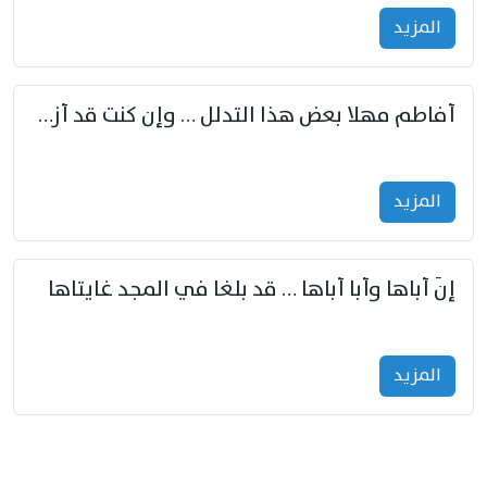
المزید
أفاطم مهلا بعض هذا التدلل … وإن كنت قد أزمعت صرمي فأجملي
المزید
إنّ أباها وأبا أباها … قد بلغا في المجد غايتاها
المزید