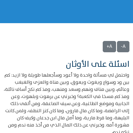
A+
A-
اسئلة على الأوثان
واحتمل لي مسألة واحدة ولا أعود وسأجعلها طويلة ولا ازيد: كم
بين ود وسواع ويغوث ويعوق، وبين مناة والعزى والغبغب
وعائم، وبين مناف ونهم وسعد ومنهب، ومذ كم نكح أساف نائلة،
ومذ كم مسخا في الكعبة؟ وخبرني عن برهوت وبلهوت، وعن
الجابية وموضع الطاغية، وعن سيف الصاعقة، ومن ألقى ذلك
إلى الرافضة، وما كان مال قارون، وما كان كنز النطف، ولمن كانت
البليهة، وما قرط مارية، وما أصل مال ابن جدعان وكيف كان
مشورة أمه. وخبرني عن ذلك المال الذي من أخذ منه ندم ومن
تركه ندم.