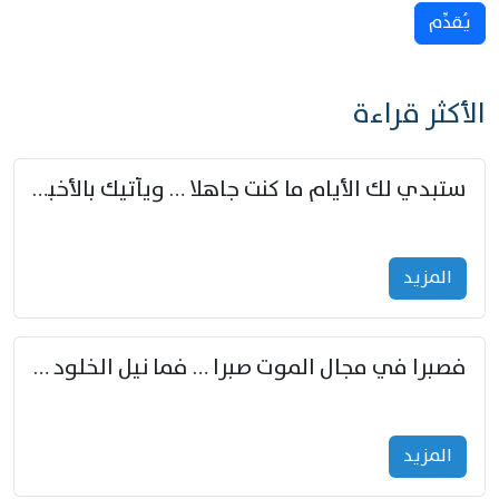
يُقدِّم
الأكثر قراءة
ستبدي لك الأيام ما كنت جاهلا … ويأتيك بالأخبار من لم تزوّد
المزید
فصبرا في مجال الموت صبرا … فما نيل الخلود بمستطاع
المزید