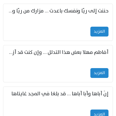
حننت إلى ريّا ونفسك باعدت … مزارك من ريّا وشعباكما معا
المزید
أفاطم مهلا بعض هذا التدلل … وإن كنت قد أزمعت صرمي فأجملي
المزید
إنّ أباها وأبا أباها … قد بلغا في المجد غايتاها
المزید