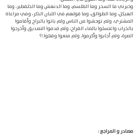
وخبرني ما السحر وما الطلسم، وما الدنهش وما الخلقطير، وما
الهيكل، وما الطوالق، وما قولهم في اللبان الذكر، وفي مراعاة
المشتري، ولم توحشوا من الناس ولم باتوا بالبراح وأقاموا
بالخراب واغتسلوا بالماء القراح، ولم قدموا التصديق وأخرجوا
الصرة، ولم أجابوا وأكرموا، ولم منعوا وقتلوا.!؟
مصادر و المراجع :