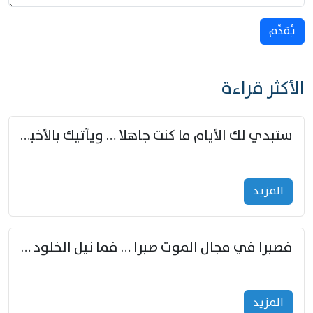
يُقدِّم
الأكثر قراءة
ستبدي لك الأيام ما كنت جاهلا … ويأتيك بالأخبار من لم تزوّد
المزید
فصبرا في مجال الموت صبرا … فما نيل الخلود بمستطاع
المزید