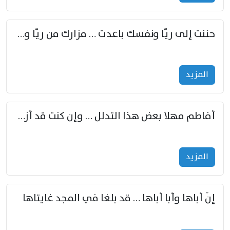
حننت إلى ريّا ونفسك باعدت … مزارك من ريّا وشعباكما معا
المزید
أفاطم مهلا بعض هذا التدلل … وإن كنت قد أزمعت صرمي فأجملي
المزید
إنّ أباها وأبا أباها … قد بلغا في المجد غايتاها