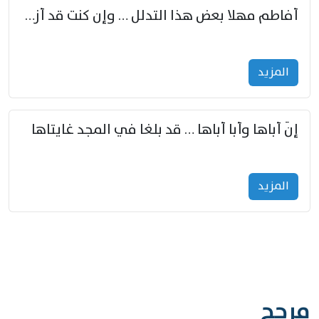
أفاطم مهلا بعض هذا التدلل … وإن كنت قد أزمعت صرمي فأجملي
المزید
إنّ أباها وأبا أباها … قد بلغا في المجد غايتاها
المزید
مرجح