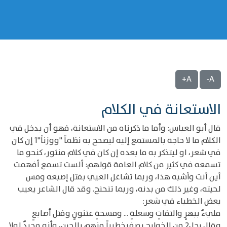
A+
A-
الاستعانة في الكلام
قال أبو العباس: وأما ما ذكرناه من الاستعانة، فهو أن يدخل في
الكلام ما لا حاجة بالمستمع إليه ليصحح به نظماً "ووزناً"1 إن كان
في شعر، او ليتذكر به ما بعده إن كان في كلام منثور، كنحو ما
تسمعه في كثير من كلام العامة قولهم: ألست تسمع أفهمت
أين أنت وأشبه هذا، وربما تشاغل العيي بفتل إصبعه ومس
لحيته، وغير ذلك من بدنه، وربما تنحنح. وقد قال الشاعر يعيب
بعض الخطباء في شعر:
مليءٌ ببهرٍ والتفاتٍ وسعلةٍ ... ومسحةٍ عثنونٍ وفتل أصابعٍ
وقال رجل2 من الخوارج يصف خطيباً منهم بالجبن، وأنه مجيدٌ لولا