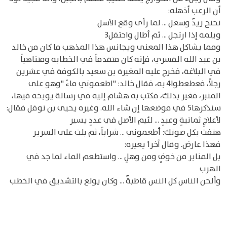
أن الرعب أذهله:
نحنح زيدٌ وسعل ... لما رأى وقع الأسل
ويلمه إذا ارتجل ... ثم أطال واحتفل3
ومما يشاكل هذا المعنى ويجانس هذا المذهب ما كان من خالد
بن عبد الله القسري، فإنه كان متقدماً في الخطابة ومتناهياً
في البلاغة، فخرج عليه المغيرة بن سعيد بالكوفة في عشرين
رجلاً، فعطعطوا4 به، فقال خالد: "اطعموني ماءً "وهو على
المنبر، فغير بذلك، فكتب به هشام إليه في رسالة يوبخه فيها،
سنذكرها5 في موضعها إن شاء الله. وغيره يحيى بن نوفل فقال:
لأعلاجٍ ثمانيةٍ وعبدٍ ... لئيم الأصل في عددٍ يسير
هتفت بكل صوتك: أطعموني ... شراباً، ثم بلت على السرير
فهذا عارض. وقال آخر1 يعيره:
بل المنابر من خوفٍ ومن وهلٍ ... واستطعم الماء لما جد في
الهرب
وألحن الناس كل النس قاطبةٌ ... وكان يولع بالتشديق في الخطب