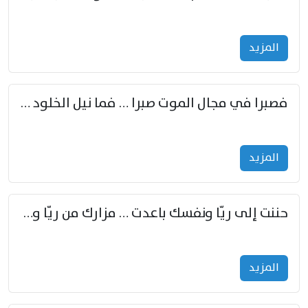
المزید
فصبرا في مجال الموت صبرا … فما نيل الخلود بمستطاع
المزید
حننت إلى ريّا ونفسك باعدت … مزارك من ريّا وشعباكما معا
المزید