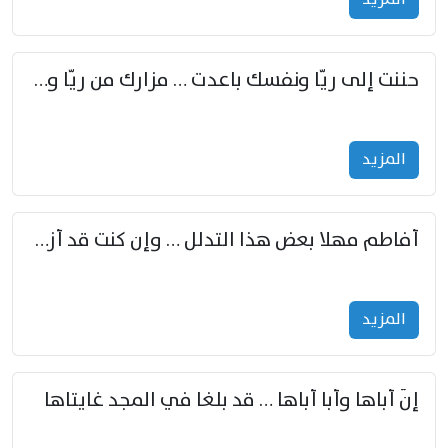
حننت إلى ريّا ونفسك باعدت … مزارك من ريّا وشعباكما معا
المزید
أفاطم مهلا بعض هذا التدلل … وإن كنت قد أزمعت صرمي فأجملي
المزید
إنّ أباها وأبا أباها … قد بلغا في المجد غايتاها