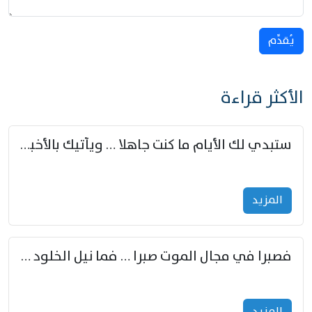
يُقدِّم
الأكثر قراءة
ستبدي لك الأيام ما كنت جاهلا … ويأتيك بالأخبار من لم تزوّد
المزید
فصبرا في مجال الموت صبرا … فما نيل الخلود بمستطاع
المزید