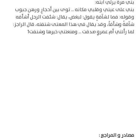
بني مرة يرثي ابنه:
بني على عيني وقلبي مكانه ... ثوى بين أحجارٍ ورهن جبوب
وقوله: فما لشآفةٍ يقول: لبغض، يقال: شئفت الرحل أشأفه
شآفةً وشأفاً، وقد يقال في هذا المعنى شنفته، قال الراجز:
لما رأتني أم عمروٍ صدفت ... ومنعتني خيرها وشنفت1
مصادر و المراجع :