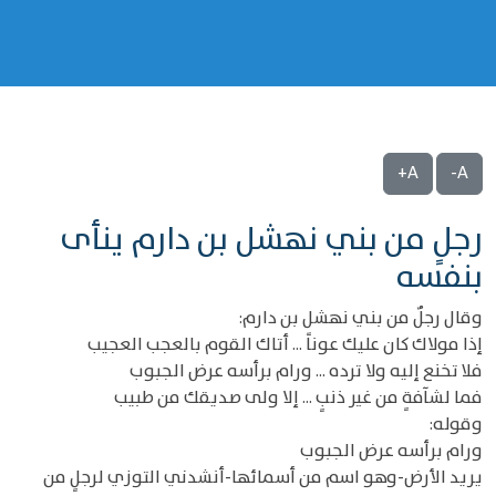
A+
A-
رجلٍ من بني نهشل بن دارم ينأى
بنفسه
وقال رجلٌ من بني نهشل بن دارم:
إذا مولاك كان عليك عوناً ... أتاك القوم بالعجب العجيب
فلا تخنع إليه ولا ترده ... ورام برأسه عرض الجبوب
فما لشآفةٍ من غير ذنبٍ ... إلا ولى صديقك من طبيب
وقوله:
ورام برأسه عرض الجبوب
يريد الأرض-وهو اسم من أسمائها-أنشدني التوزي لرجلٍ من