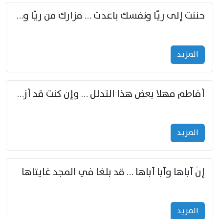
حننت إلى ريّا ونفسك باعدت … مزارك من ريّا وشعباكما معا
المزید
أفاطم مهلا بعض هذا التدلل … وإن كنت قد أزمعت صرمي فأجملي
المزید
إنّ أباها وأبا أباها … قد بلغا في المجد غايتاها
المزید