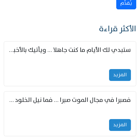
يُقدِّم
الأكثر قراءة
ستبدي لك الأيام ما كنت جاهلا … ويأتيك بالأخبار من لم تزوّد
المزید
فصبرا في مجال الموت صبرا … فما نيل الخلود بمستطاع
المزید