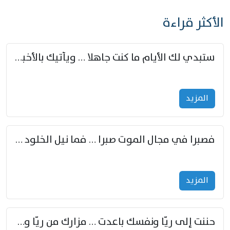
الأكثر قراءة
ستبدي لك الأيام ما كنت جاهلا … ويأتيك بالأخبار من لم تزوّد
المزید
فصبرا في مجال الموت صبرا … فما نيل الخلود بمستطاع
المزید
حننت إلى ريّا ونفسك باعدت … مزارك من ريّا وشعباكما معا