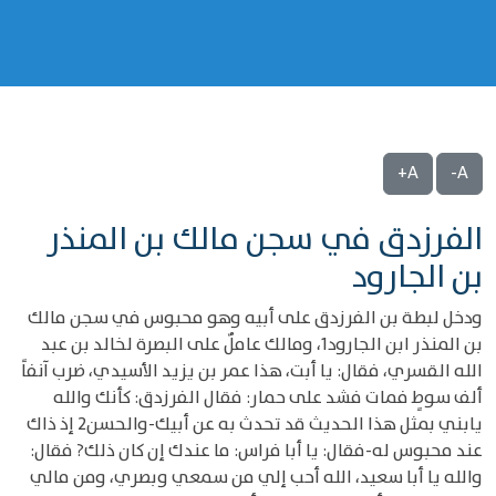
A+
A-
الفرزدق في سجن مالك بن المنذر
بن الجارود
ودخل لبطة بن الفرزدق على أبيه وهو محبوس في سجن مالك
بن المنذر ابن الجارود1، ومالك عاملٌ على البصرة لخالد بن عبد
الله القسري، فقال: يا أبت، هذا عمر بن يزيد الأسيدي، ضرب آنفاً
ألف سوطٍ فمات فشد على حمار: فقال الفرزدق: كأنك والله
يابني بمثل هذا الحديث قد تحدث به عن أبيك-والحسن2 إذ ذاك
عند محبوس له-فقال: يا أبا فراس: ما عندك إن كان ذلك? فقال:
والله يا أبا سعيد، الله أحب إلي من سمعي وبصري، ومن مالي