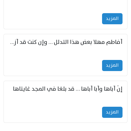
المزید
أفاطم مهلا بعض هذا التدلل … وإن كنت قد أزمعت صرمي فأجملي
المزید
إنّ أباها وأبا أباها … قد بلغا في المجد غايتاها
المزید