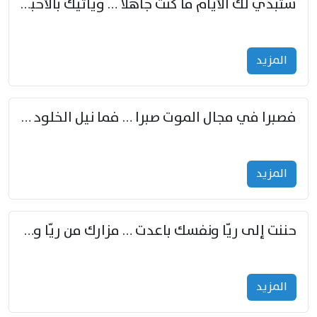
ستبدي لك الأيام ما كنت جاهلا … ويأتيك بالأخبار من لم تزوّد
المزید
فصبرا في مجال الموت صبرا … فما نيل الخلود بمستطاع
المزید
حننت إلى ريّا ونفسك باعدت … مزارك من ريّا وشعباكما معا
المزید