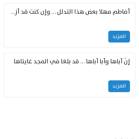
أفاطم مهلا بعض هذا التدلل … وإن كنت قد أزمعت صرمي فأجملي
المزید
إنّ أباها وأبا أباها … قد بلغا في المجد غايتاها
المزید