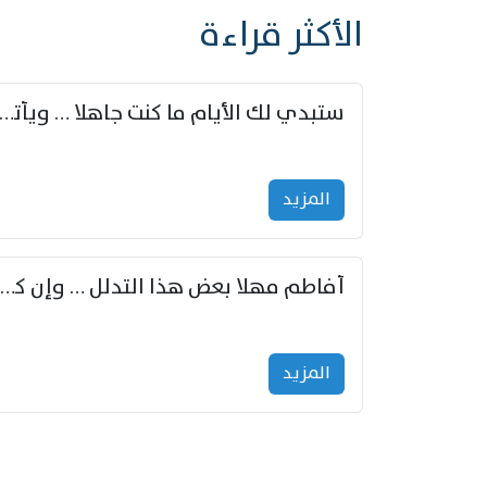
الأكثر قراءة
ستبدي لك الأيام ما كنت جاهلا … ويأتيك بالأخبار من لم ت
المزید
أفاطم مهلا بعض هذا التدلل … وإن كنت قد أزمعت صرمي فأجملي
المزید