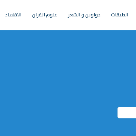
الطبقات
دواوين و الشعر
علوم القران
الاقتصاد