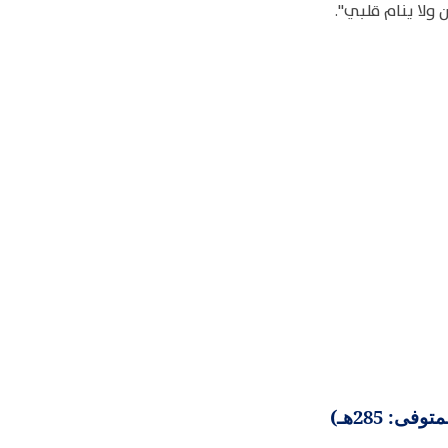
مان ولا ينام قلبي".
ى: 285هـ)