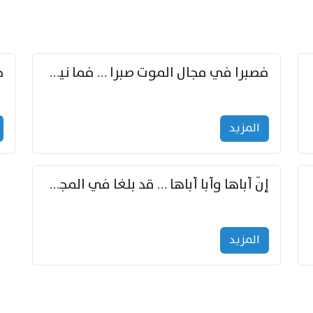
زوّد
فصبرا في مجال الموت صبرا … فما نيل الخلود بمستطاع
المزید
إنّ أباها وأبا أباها … قد بلغا في المجد غايتاها
المزید