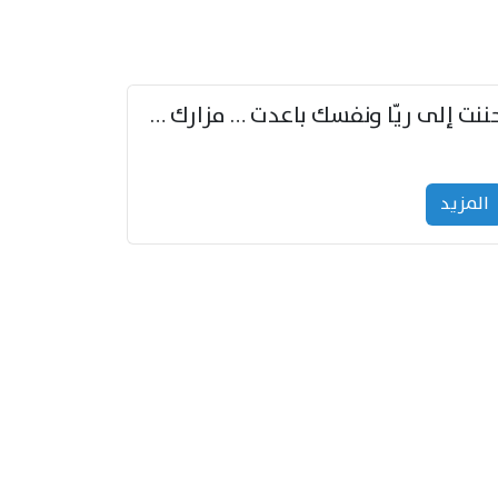
حننت إلى ريّا ونفسك باعدت … مزارك من ريّا وشعباكما معا
المزید