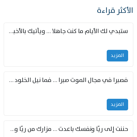
الأكثر قراءة
ستبدي لك الأيام ما كنت جاهلا … ويأتيك بالأخبار من لم تزوّد
المزید
فصبرا في مجال الموت صبرا … فما نيل الخلود بمستطاع
المزید
حننت إلى ريّا ونفسك باعدت … مزارك من ريّا وشعباكما معا