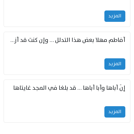
المزید
أفاطم مهلا بعض هذا التدلل … وإن كنت قد أزمعت صرمي فأجملي
المزید
إنّ أباها وأبا أباها … قد بلغا في المجد غايتاها
المزید