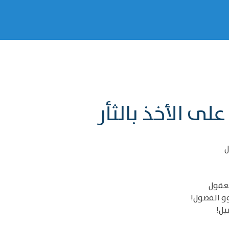
لى الأخذ بالثأر
ل
لعقول
و الفضول!