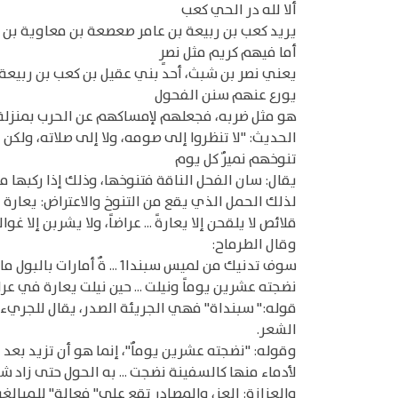
ألا لله در الحي كعب
يريد كعب بن ربيعة بن عامر صعصعة بن معاوية بن ب
أما فيهم كريم مثل نصرٍ
يعني نصر بن شبث، أحد بني عقيل بن كعب بن ربيعة.
يورع عنهم سنن الفحول
هو مثل ضربه، فجعلهم لإمساكهم عن الحرب بمنزلة ا
الحديث: "لا تنظروا إلى صومه، ولا إلى صلاته، ولكن
تنوخهم نميرٌ كل يوم
يقال: سان الفحل الناقة فتنوخها، وذلك إذا ركبها من غ
لذلك الحمل الذي يقع من التنوخ والاعتراض: يعارة وع
قلائص لا يلقحن إلا يعارةً ... عراضاً، ولا يشربن إلا غوال
وقال الطرماح:
سوف تدنيك من لميس سبندا1 ... ةٌ أمارات بالبول ماء الكراض
نضجته عشرين يوماً ونيلت ... حين نيلت يعارة في عر
قوله:" سبنداة" فهي الجريئة الصدر، يقال للجريء
الشعر.
وقوله: "نضجته عشرين يوماٌ"، إنما هو أن تزيد بعد ال
لأدماء منها كالسفينة نضجت ... به الحول حتى زاد شهراٌ2 عدي