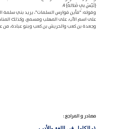
{لَيْسَ بِي ضَلالةٌ} 4.
وقوله: "فأين فوارس السلمات"، يريد بني سلمة ال
على اسم الأب، على المهلب ومسمع، وكذلك المناذ
وجعدة بن كعب والحريش بن كعب وبنو عبادة، من عقيل
مصادر و المراجع :
الكامل في اللغة والأدب
١-