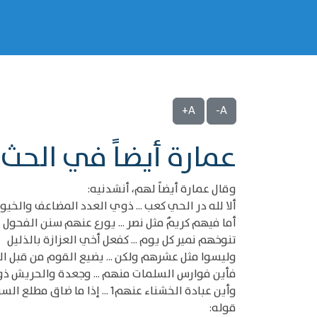
A+
A-
عمارة أيضاً في الحث ع
وقال عمارة أيضاً لهم، أنشدنيه:
ألا لله در الحي كعب ... ذوي العدد المضاعف والخيو
أما فيهم كريمٌ مثل نصر ... يورع عنهم سنن الفحول
تنوخهم نمير كل يوم ... كفعل أخي العزازة بالذليل
وليسوا مثل عشرهم ولكن ... يضيع القوم من قبل ا
فأين فوارس السلمات منهم ... وجعدة والحريش ذو
وأين عبادة الخشناء عنهم1 ... إذا ما ضاق مطلع السبيل!
قوله: