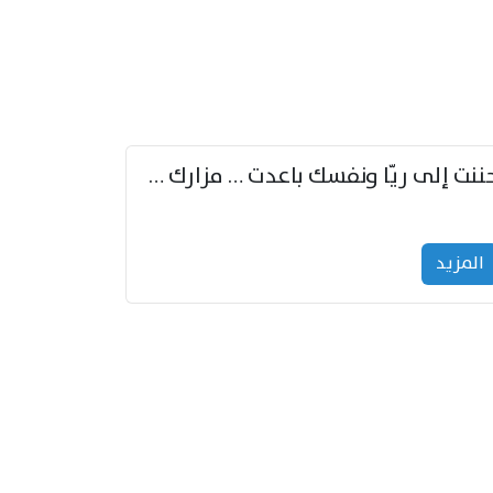
حننت إلى ريّا ونفسك باعدت … مزارك من ريّا وشعباكما معا
المزید