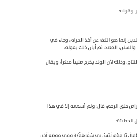
. وقوله:
ين إنما هو الكف عن أخذ الحرام، وجاء في
 والسنن: القصد، ثم أبان ذلك بقوله:
اج، وذلك لأن الولد يخرج صليباً مذكراً، ويقال
اض حلق الرحم، قال: ولم أسمعه إلا في هذا
ل الحطيئة:
والعزازة: العز، والمصادر تقع على" فعالة" للمبالغة، يقال عز عزا وعزازة، كما يقال: الشراسة والصرامة، قال الله تعالى: {قَالَ يَا قَوْمِ لَيْسَ بِي سَفَاهَةٌ} 3 وفي موضع آخر: