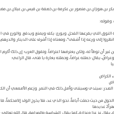
كر بن هوزان بن منصور بن عكرمة بن خصفة بن قيس بن عيلان بن مضر
 وقوله:
لنوق التي يقرعها الفحل. ويورع: يكف ويمنع ويدفع. والورع في الد
 انظروا إلى ورعه إذا أشفى"، ومعناه إذا أشرف على الدينار والدرهم.
ير أن توطأ له، ولكن يعترضها اعتراضاً. وتقول العرب: إن ذلك أكرم النت
راضٌ، يقال: حملته عراضاً، وحملته يعارة يا فتى، قال الراعي:
يا
اض
 الصدر: سبندى وسبنتى وأصل ذلك في النمر. وزعم الأصمعي أن الكر
حول من حيث حملت أياماٌ، نحو الذي عد، فلا يخرج الولد إلامحكماٌ، قا
دها