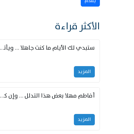
يُقدِّم
الأكثر قراءة
ستبدي لك الأيام ما كنت جاهلا … ويأتيك بالأخبار من لم ت
المزید
أفاطم مهلا بعض هذا التدلل … وإن كنت قد أزمعت صرمي فأجملي
المزید