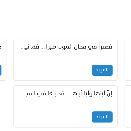
زوّد
فصبرا في مجال الموت صبرا … فما نيل الخلود بمستطاع
المزید
إنّ أباها وأبا أباها … قد بلغا في المجد غايتاها
المزید