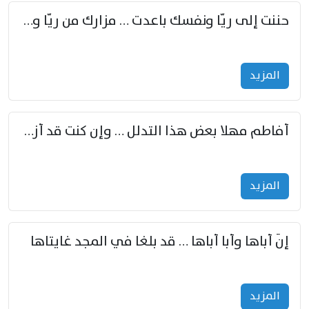
حننت إلى ريّا ونفسك باعدت … مزارك من ريّا وشعباكما معا
المزید
أفاطم مهلا بعض هذا التدلل … وإن كنت قد أزمعت صرمي فأجملي
المزید
إنّ أباها وأبا أباها … قد بلغا في المجد غايتاها
المزید