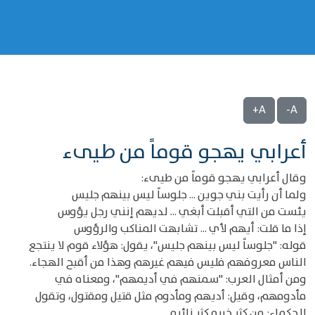
A+
A-
أعرابي يهجو قوماً من طيىء
وقال أعرابي يهجو قوماً من طيىء:
ولما أن رأيت بني جوين ... جلوساً ليس بينهم جليس
يئست من التي أقبلت أبغي ... لديهم إنني رجل يؤوس
إذا ما قلت: أيهم لأي ... تشابهت المناكب والرؤوس
قوله: "جلوساً ليس بينهم جليس"، يقول: هؤلاء قوم لا ينتجع
الناس معروفهم فليس فيهم غيرهم وهذا من أقبح الهجاء.
ومن أمثال العرب: "سمنهم في أديمهم"، ومعناه في
مأدومهم، وقيل: أديهم ومأدوم مثل قتيل ومقتول، وتقول
الحكماء: من كثر خيره كثر زائره.