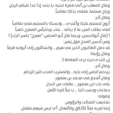
وقال المهلب بن أبي صفرة لبنيه: يا بني، إذا غدا عليكم الرجل
وراح مسلما، فكفى بذلك تقاضياً.
وقال آخر:
أروح لتسليم عليك وأغتدي ... وحسبك بالتسليم مني تقاضياً
كفى بطلاب المرء ما لا يناله ... عناء، وباليأس المصرح ناهياً
1 [قال أبوالحسن: وربما قال أبو العباس: "مصرح" بكسر الراء] 1
ومن أحسن المدح قول زهير:
قد جعل الطالبون الخير في هرم ... والسائلون إلى أبوابه طرقاً
وقال رؤبة1:
إن الندى حيث ترى الضغاطا 2
وقال آخر:
يزدحم الناس إلى بابه ... والمشرب العذب كثير الزحام
وقال أشجع في محمد بن منصور:
على باب ابن منصور ... علامات من البذل
جماعات وحسب البا ... ب نبلاً كثرة الأهل
وقوله:
تشابهت المناكب والرؤوس
إنما ضربه مثلاً للأخلاق والأفعال: أي ليس فيهم مفضل.