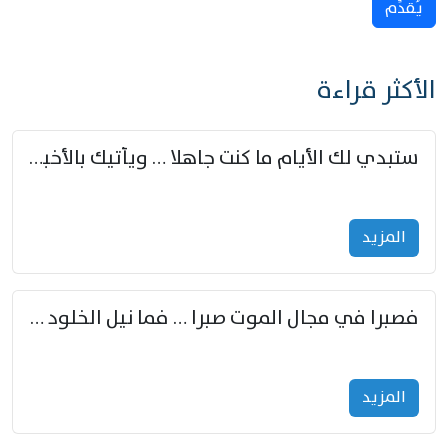
يُقدِّم
الأكثر قراءة
ستبدي لك الأيام ما كنت جاهلا … ويأتيك بالأخبار من لم تزوّد
المزید
فصبرا في مجال الموت صبرا … فما نيل الخلود بمستطاع
المزید