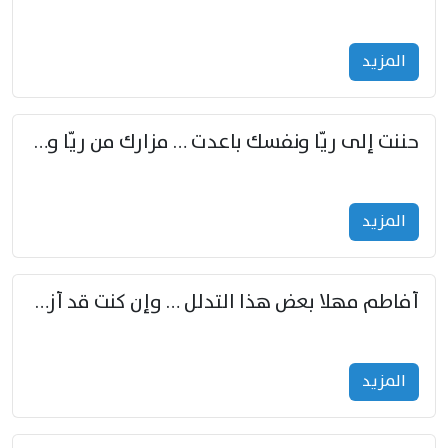
المزید
حننت إلى ريّا ونفسك باعدت … مزارك من ريّا وشعباكما معا
المزید
أفاطم مهلا بعض هذا التدلل … وإن كنت قد أزمعت صرمي فأجملي
المزید