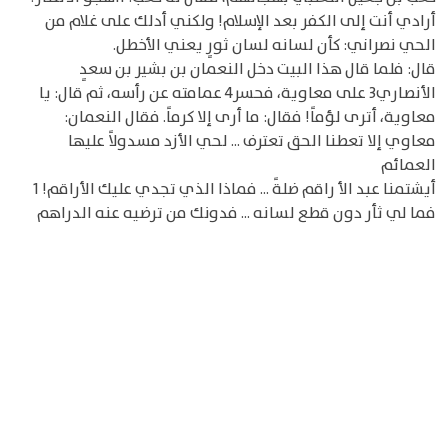
أرادي أنت إلى الكفر بعد الإسلام! ولكني أدلك على غلام من
الحي نصراني: كأن لسانه لسان ثورٍ يعني الأخطل.
قال: فلما قال هذا البيت دخل النعمان بن بشير بن سعدٍ
الأنصاري3 على معاوية، فحسر4 عمامته عن رأسه، ثم قال: يا
معاوية، أترى لؤماً! فقال: ما أرى إلا كرماً. فقال النعمان:
معاوي إلا تعطنا الحق تعترف ... لحي الأزد مسدولاً عليها
العمائم
أيشتمنا عبد الأ راقم ضلةً ... فماذا الذي تجدي عليك الأراقم! 1
فما لي ثأر دون قطع لسانه ... فدونك من ترضيه عنه الدراهم