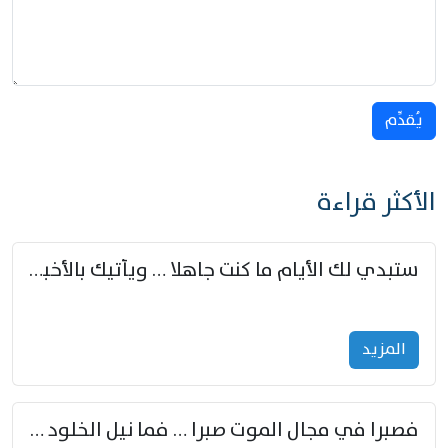
يُقدِّم
الأكثر قراءة
ستبدي لك الأيام ما كنت جاهلا … ويأتيك بالأخبار من لم تزوّد
المزید
فصبرا في مجال الموت صبرا … فما نيل الخلود بمستطاع