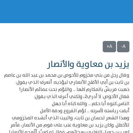
A+
A-
يزيد بن معاوية والأنصار
وقال رجل من بني مخزوم للأحوص بن محمد بن عبد الله بن عاصم
بن ثابت بن أبي الأفلح الأنصاري ليؤذيه: أتعرف الذي يقول:
ذهبت قريشٌ بالمكارم كلها ... واللؤم تحت عمائم الأنصار1
فقال الأحوص: لا أدري2، ولكني أعرف الذي يقول:
الناس كنوه أبا حكم ... والله كناه أبا جهل
أبقت رياسته لأسرته ... لؤم الفروع ودقة الأصل
وهذا الشعر لحسان بن ثابت، والبيت الذي أنشده المخزومي
للأخطل. وكان يزيد بن معاوية عتب على قوم من الأنصار، فأمر
كعب بن جعيل التغلبي بهجائهم، فقال له كعبٌ: أأهجو الأنصار!