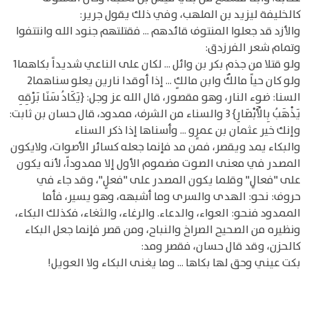
كالخليفة ليزيد بن الملهب، وفي ذلك يقول جرير:
والأزد قد جعلوا المنتوف قائدهم ... فقتلتهم جنود الله وانتتفوا
وتمام شعر الفرزدق:
ولو قتلا من جذم بكر بن وائل ... لكان على الناعي شديداً بكاهما1
ولو كان حياً مالكٌ وابن مالكٍ ... إذا أوقدا نارين يعلو سناهما2
السنا: ضوء النار، وهو مقصور، قال الله عز وجل: {يَكَادُ سَنَا بَرْقِهِ
يَذْهَبُ بِالْأَبْصَارِ} 3 والسناء من الشرف، ممدود، قال حسان بن ثابت:
وإنك خير عثمان بن عمرٍو ... وأسناها إذا ذكر السناء
والبكاء يمد ويقصر، فمن مد فإنما جعله كسائر الأصوات، ولايكون
المصدر في معنى الصوت مضموم الأول إلا ممدوداً، لأنه يكون
على "فعالٍ" وقلما يكون المصدر على "فعلٍ"، وقد جاء في
حروف: نحو: الهدى والسرى وما أشبهه، وهو يسير، فأما
الممدود فنحو: العواء، والدعاء. والرغاء، والثغاء، فكذلك البكاء،
ونظيره من الصحيح الصراخ والنباح، ومن قصر فإنما جعل البكاء
كالحزن، وقد قال حسان، فقصر ومد:
بكت عيني وحق لها بكاها ... وما يغنى البكاء ولا العويل!