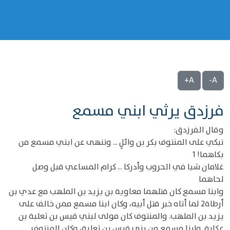
A+
A-
فرزدق يرثي ابني مسمع
وقال الفرزدق:
تبكي على المنتوف بكر بن وائلٍ ... وتنهى عن ابني مسمع من
بكاهما! 1
غلامان شبا في الحروب وأدركا ... كرام المساعي قبل وصل
لحاهما
وابنا مسمع كان قتلهما معاوية بن يزيد بن الملهب مع عدي بن
أرطاة2 لما أتاه خبر قتل أبيه، وكان ابنا مسمع ممن خالف على
يزيد بن الملهب. والمنتوف كان مولى لبني قيس بن ثعلبة بن
عكابة. وابنا مسمع من بني قيس بن ثعلبة، وكان المنتوف