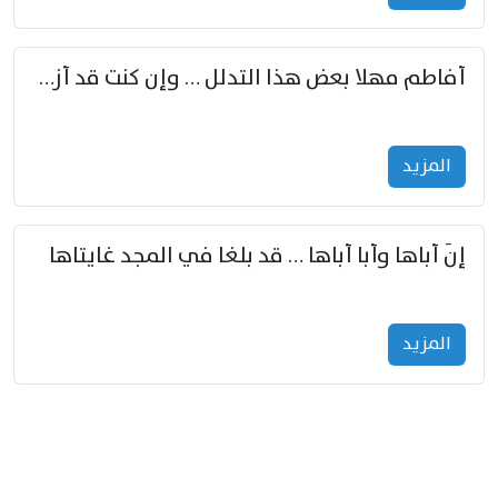
أفاطم مهلا بعض هذا التدلل … وإن كنت قد أزمعت صرمي فأجملي
المزید
إنّ أباها وأبا أباها … قد بلغا في المجد غايتاها
المزید