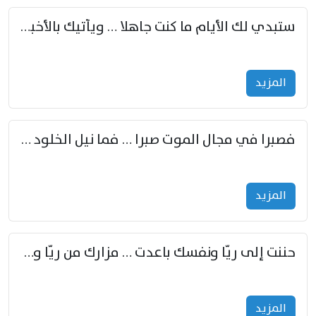
ستبدي لك الأيام ما كنت جاهلا … ويأتيك بالأخبار من لم تزوّد
المزید
فصبرا في مجال الموت صبرا … فما نيل الخلود بمستطاع
المزید
حننت إلى ريّا ونفسك باعدت … مزارك من ريّا وشعباكما معا
المزید