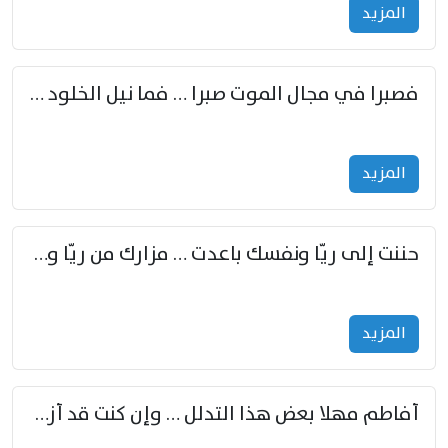
المزید
فصبرا في مجال الموت صبرا … فما نيل الخلود بمستطاع
المزید
حننت إلى ريّا ونفسك باعدت … مزارك من ريّا وشعباكما معا
المزید
أفاطم مهلا بعض هذا التدلل … وإن كنت قد أزمعت صرمي فأجملي