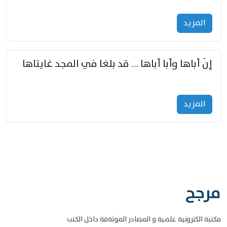
المزید
إنّ أباها وأبا أباها … قد بلغا في المجد غايتاها
المزید
مرجح
مكتبة الكترونية علمية و المصادر الموثةقة داخل الكتب