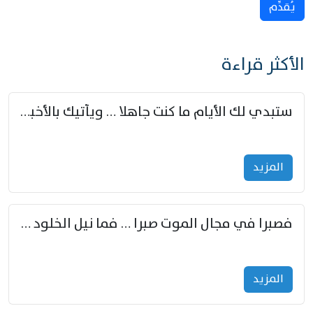
يُقدِّم
الأكثر قراءة
ستبدي لك الأيام ما كنت جاهلا … ويأتيك بالأخبار من لم تزوّد
المزید
فصبرا في مجال الموت صبرا … فما نيل الخلود بمستطاع
المزید