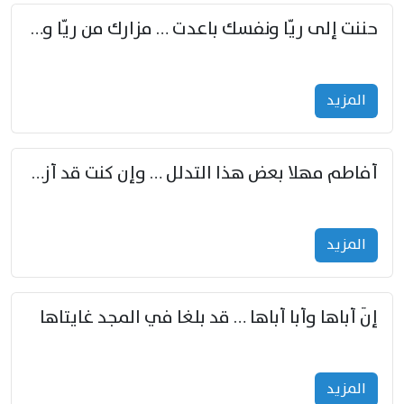
حننت إلى ريّا ونفسك باعدت … مزارك من ريّا وشعباكما معا
المزید
أفاطم مهلا بعض هذا التدلل … وإن كنت قد أزمعت صرمي فأجملي
المزید
إنّ أباها وأبا أباها … قد بلغا في المجد غايتاها
المزید