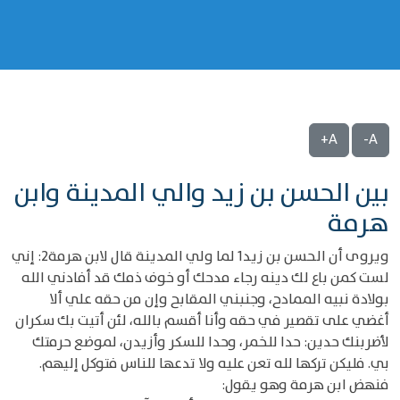
A+
A-
بين الحسن بن زيد والي المدينة وابن
هرمة
ويروى أن الحسن بن زيد1 لما ولي المدينة قال لابن هرمة2: إني
لست كمن باع لك دينه رجاء مدحك أو خوف ذمك قد أفادني الله
بولادة نبيه الممادح، وجنبني المقابح وإن من حقه علي ألا
أغضي على تقصير في حقه وأنا أقسم بالله، لئن أتيت بك سكران
لأضربنك حدين: حدا للخمر، وحدا للسكر وأزيدن، لموضع حرمتك
بي. فليكن تركها لله تعن عليه ولا تدعها للناس فتوكل إليهم.
فنهض ابن هرمة وهو يقول: