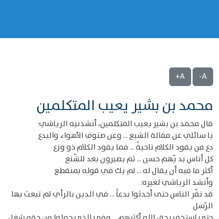
A+
A-
محمد بن بشير يعيب المتكلمين
قال محمد بن بشير يعيب المتكلمين، أنشدنيه الرياشي:
يا سائلي عن مقالة الشيع ... وعن صنوف الأهواء والبدع
دع من يقود الكلام ناحيةً ... فما يقود الكلام ذو وزع
كل أناس بد يّهم حسن ... ثم يصيرون بعد للشّنع
أكثر ما فيه أن يقال له ... لم يك في قوله بمنقطع
وأنشد الرياشي لغيره:
قد نقّر الناس حتى أحدثوا بدعاً ... في الدين بالرأي لم تبعث بها
الرّسل
حتى استخف بحق الله أكثرهم ... وفي الذي حملوا من حقه شغل