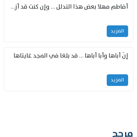
أفاطم مهلا بعض هذا التدلل … وإن كنت قد أزمعت صرمي فأجملي
المزید
إنّ أباها وأبا أباها … قد بلغا في المجد غايتاها
المزید
مرجح