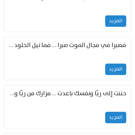
المزید
فصبرا في مجال الموت صبرا … فما نيل الخلود بمستطاع
المزید
حننت إلى ريّا ونفسك باعدت … مزارك من ريّا وشعباكما معا
المزید