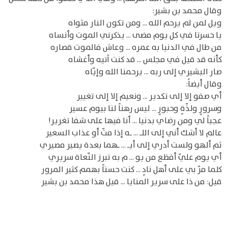
وقال محمد بن بشير:
ويل لمن لم يرحم الله ... ومن تكون النار مثواه
يا حسرتا في كل يوم مضى ... يذكرني الموت وأنساه
من طال في الدنيا به عمره ... وعاش فالموت قصاره
كأنه قد قيل في مجلس ... قد كنت آتيه وأغشاه
صار البشيري إلى ربه ... يرحمنا الله وإيّاه
وقال أيضاُ:
أي صفو إلا إلى تكدير ... ونعيم إلا إلى تغيير
وسرورٍ ولذّةٍ وحبورٍ ... ليس رهناً لنا بيوم عسير
عجباً لي ومن رضاي بدنيا ... أنا فيها على شفا تغرير!
عالم لا أشك أني إلى اللـ ... ـه إذا متّ أو عذاب السعير
ثم ألهو ولست أدري إلى أيـ ... ـهما بعدة يصير مصيري
أي يوم عليّ أفظع من يو ... م به تبرز النّعاة سريري
كلما مرّ بي على أهل نادٍ ... كنت حسناً بهمم كثير المرور
قيل: من ذا على سرير المنايا ... قيل هذا محمد بن بشير