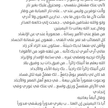
لأني عنك مشتغل بنفسي ... ومحترقٌ عليك بغير نار
وأنت توفرين وليس عندي ... على نار الصبابة من وقار
فأنت لأن ما بك دون ما بي ... تدارين العيون ولا أدري
ولو والله تشتاقين شوقي ... جمحت إلي خالعة العذار
وقال عبد الله يعاتب ذا اليمينين:
من مبلغ عني الأمير رسالةً ... محصورةً عندي عن الإنشاد
كل المصائب قد تمر على الفتى ... فتهون غير شماتة الحساد
وأظن لي منها لديك خبيثةً ... ستكون عند الزاد آخر زاد
مالي أرى أمري لديك كأنه ... من ثقله طود من الأطواد!
وأراك ترجيه وتمضي غيره ... في ساعة الإصدار والإيراد
الله يعلم ما أتيتك زائراً ... من ضيق ذات يد وضيق بلاد
لكن أتيتك زائراً لك راجياً ... بك رتبة الآباء والأجداد
قد كان لي بالمصر يومٌ جامعٌ ... لك مصلحٌ فيه لكل فساد
ودعوت منصوراً فأعلن بيعةً ... في جمع أهل المصر والأجناد
في الأرض منفسحٌ ورزق واسع ... لي عنك في غوري وفي
إنجادي
وقال أيضاً يعاتبه:
أيا ذا اليمينين إن العتا ... ب يغري صدوراً ويشفي صدوراً