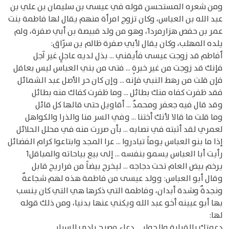
ومن شعره المستحسن قوله في عيسى بن سليمان بن علي بن
عبد الله بن العباس، وكان تزوج امرأة منهم يقال لها فاطمة بنت
عمر بن حفص هزارمرد1، وهو من ولد قبيصة بن أبي صفرة، ولم
يلده المهلب، وكان يقال لأبي صفرة ظالم ين سرّاق:
أفاطم قد زوجت عيسى فأيقني ... بذل لديه عاجلٍ غير آجل
فإنك قد زوجت من غير خبرةٍ ... فتى من بني العباس ليس بعاقل
فإن قلت من رهط النبي فإنه ... وإن كان حر الأصل عبد الشمائل
فقد ظفرت كفاه منك بطائل ... وما ظفرت كفاك منه بطائل
وقد قال فيه جعفر ومحمدٌ ... أقاويل حتى قالها كل قائل
وما قلت ما قالا لأنك أختنا ... وفي السر منا والذرا والكواهل
لعمري لقد أثبته في نصابه ... بأن صررت منه في محلل الحلائل
إذا ما بنو العباس يوماً تبادروا ... عرا المجد وابتاعوا كرام الفضائل
رأيت أبا العباس يسمو بنفسه ... إلى بيع بياحاته والمباقل1
يرخم بيض العام تحت دجاجه ... ليخرج بيضاً من فراريج قابل
وقال أبو العباس: وولد عيسى من فاطمة هذه لهم شجاعةٌ
ونجدةٌ وشدة أبدان، وفاطمة التي ذكرها هي التي كان ينسب
بها أبو عيينه أخو عبد الله ويكني عنها بدنيا، ومن ذلك قوله
لها:
دعوتك بالقرابة والجوار ... دعاء مصرحٍ بادي السرار