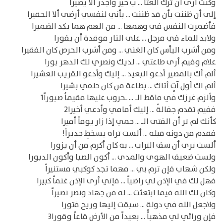
وكنت أرى أن ترك العتا ... ب خير وأجدر ألا يضيرا
إلى أن ظننت بأن قد ظننت ... بأني لنفسي أرضى ألا الحقيرا
فأضمرت النفس في وهمها ... من الهم هما يكد الضميرا
ولابد للماء في مرجل ... على النار موقدة أن يفورا
ومن أشرب اليأس كان الغني ... ومن أشرب الحرص كان الفقيرا
علام وفيم أرى طاعتي ... لديك ونصري لك الدهر بورا
ألم أك بالمصير أدعو البعيد ... إليك وأدعو القريب العشيرا
ألم اك أول آتٍ أتاك ... بطاعة من كان خلفي بشيرا
وألزم غرزك في ماقط الـ ... ـحروب عليها مقيماُ صبوراً1
ففيم تقدم جفالةً ... إليك أمامي وأدعي أخيرا2
كأنك لم تر أن الفتى الـ ... حمي إذا زار يوماً أميرا
فقدم من دونه قبله ... ألست تراه يسخطٍ جديراً!
ألست ترى أن سف التراب ... به كان أكرم من أن يزورا
ولست ضعيف الهوى والمدى ... أكون الصبا وأكون الدبورا
ولكن شهاب فإن ترم بي ... مهما تجد كوكبي مستنيراً
فهل لك في الإذن لي راضياً ... فإني أرى الإذن غنماً كبيرا
وكان لك الله فيما ابتعثت ... له من جهاد ونصر نصيراً
ولاجعل الله في دولةٍ ... سبقت إليها وريح فتورا
فإن ورائي لي مذهباً ... بعيداً من الأرض قاعاً وقورا3