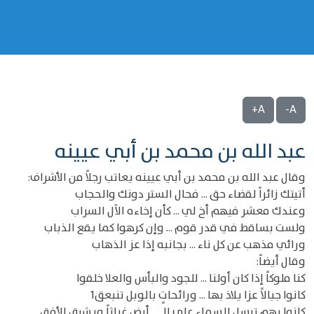
A+
A-
عبد الله بن محمد بن أبي عيينه
وقال عبد الله بن محمد بن أبي عيينه يعاتب رجلاً من الأشراف:
أتيتك زائراً لقضاء حق ... فحال الستر دونك والحجاب
وعندك معشر فيهم أخ لي ... كأن إخاءه الآل السراب
ولست بساقط في قدر قوم ... وإن كرهوا كما يقع الذباب
ورائي مذهب عن كل ناء ... بجانبه إذا عز الذهاب
وقال أيضاً:
كنا ملوكاً إذا كان أولنا ... للجود والبأس والعلا خلقوا
كانوا جبالاً عزا يلاذ بها ... ورائحاتٍ بالوبل تنبعق1
كانوا بهم ترسل السماء على الـ ... أرض غياثاً ويشرق الأفق