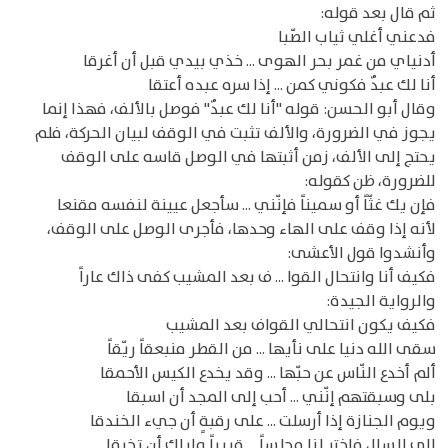
ثم قال بعد قوله:
فدعني أغلي ثياب الصّبا
أدنياي من غمر بحر الهوى ... خذي بيدي قبل أن أغرقا
أنا لك عبدٌ فكوني كمن ... إذا سره عبده أعتقا
وقال أبو الحسن: قوله "أنا لك عبدٌ" فوصل بالألف، فهذا إنما
يجوز في الضرورة، والألف تثبت في الوقف لبيان الحركة، فلم
يحتج إلى الألف، زمن أثبتها في الوصل قاسه على الوقف
للضرورة، ظن كقوله:
فإن يك غثّاً أو سميناً فإنّني ... سأجعل عيينة لنفسه مقنعا
لأنه إذا وقف على الهاء وحدها، فأجرى الوصل على الوقف،
وأنشدوا قول الأعشى:
فكيف أنا وانتحال القوا ... ف بعد المشيب كفى ذاك عاراً
والرواية الجيدة:
فكيف يكون انتحالي القواف بعد المشيب
سقى الله دنيا على نأيها ... من القطر منبعقاً ريّقاً
ألم أخدع النّاس عن حبّها ... وقد يخدع الكيس الأحمقا
بلى وسبقتهم إنّني ... أحب إلى المجد أن اسبقا
ويوم الجنازة إذا أرسلت ... على رقبةٍ أن جيء الخندقا
إلى السال فاختر لنا مجلساً ... قريباً وإياك أن تخرقا