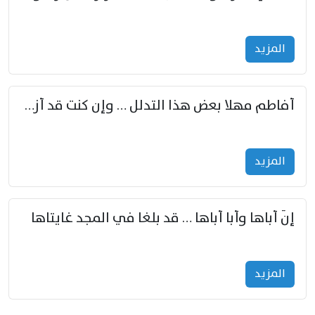
المزید
أفاطم مهلا بعض هذا التدلل … وإن كنت قد أزمعت صرمي فأجملي
المزید
إنّ أباها وأبا أباها … قد بلغا في المجد غايتاها
المزید