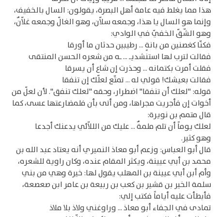
هذا مما يغلط فيه عامة أهل البصرة، يقولون: السال بالخفيف،
وإنما هو السال يا هذا، وجمعه سلاّن، وهو الغالّ وجمعه غلاّنٌ،
وهو الشّقّ الخفيّ في الوادي:
فكنّا كغصنين من بانةٍ ... رطيبين حدثان ما أورقا
فقالت لترب لها استنشديـ ... ـه من شعره الحسن المنتقى
فقلت أمرت بكتمانه ... وحذرت إن شاع أن يسرقا
فقالت بعيشك! قولي له ... تمتّع لعلّك إن تنفقا
قوله: "لعلك أن تنفقا" اضطرار، وحقه "لعلك تنفق". لأن لعلّ من
أخوات إن فأجريت مجراها، ومن أتى بأن فلمضارعتها عسى، كما
قال متمم بن نويرة:
لعلك يوماً أن تلم ملمةٌ ... عليك من الللاّئي يدعنك أجدعا
وهو كثير.
قال أبو العباس: وزعم أبو معاذ النميري أنه يعتاد عبد الله بن
محمد بن أبي عيينة، ويكثر المقام عنده، وكان راوية للشعره،
وأم أبن أبي عيينة بن المهلب يقول لها: خيرة وهي من بني
سلمة الخير بن قشير بن كعب بن ربيعة بن عامر ابن صعصعة،
فأبطأت عليه أياماً فكتب إلي:
تمادى في الجفاء أبو معاذ ... وراوغني ولاذ بلا ملاذ