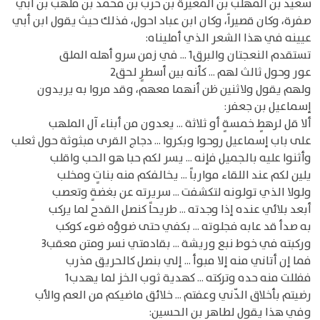
سعيد بن المهلب بن المغيرة بن حرب بن محمد بن ملهب بن أبي
صفرة، وكان قصيراً، وكان ابن عباد احول، فذلك حيث يقول ابن أبي
عيينه في هذا الشعر الذي أمليناه:
تستقدم النعجتان والبرق1 ... في زمن سرو أهله الملق
عور وحول ثالث لهم ... كأنه بين أسطرٍ لحق2
ولهم يقول ولاثنين ظن أنهما معهم، وقد مروا به يريدون
إسماعيل بن جعفر:
ألا قل لرهطٍ خمسةٍ أو ثلاثة ... يعدون من أبناء آل الملهب
على باب إسماعيل روحوا وبكروا ... دجاج القرى مبثوثة حول ثعلب
وأثنوا عليه بالجميل فإنه ... يسر لكم حبا هو الحب واقلب
يلين لكم عند اللقاء موارباً ... يخالفكم منه بناتٍ ومخلب
ولولا الذي تولونه لتكشفت ... سريرته عن بغضةٍ وتعصب
أبعد بلائي عنده إذا وجدته ... طريحاً كنصل القدح لما يركب
به صدأ قد عابه فجلوته ... بكفي حتى ضوؤه ضوء كوكب
وركبته في خوط نبع وريشة ... بقادمتي نسر ومتن معقب3
فما إن أتاني منه إلا مبوأ ... إلي بنصل كالحريق مذرب
ففللت منه حده وتركته ... كهدية ثوب الخز لما يهدب1
رضيتم بأخلاق الدّني وعفتم ... خلائق ماضيكم من العم والأب
وفي هذا يقول لطاهر بن الحسين: