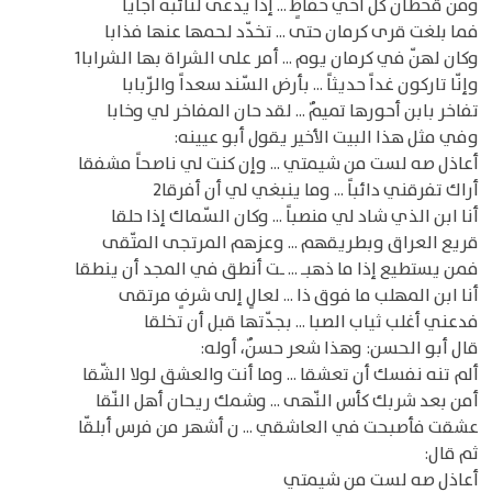
ومن قحطان كل أخي حفاظٍ ... إذا يدعى لنائبه أجايا
فما بلغت قرى كرمان حتى ... تخدّد لحمها عنها فذابا
وكان لهنّ في كرمان يوم ... أمر على الشراة بها الشرابا1
وإنّا تاركون غداً حديثاً ... بأرض السّند سعداً والرّبابا
تفاخر بابن أحورها تميمٌ ... لقد حان المفاخر لي وخابا
وفي مثل هذا البيت الأخير يقول أبو عيينه:
أعاذل صه لست من شيمتي ... وإن كنت لي ناصحاً مشفقا
أراك تفرقني دائباً ... وما ينبغي لي أن أفرقا2
أنا ابن الذي شاد لي منصباً ... وكان السّماك إذا حلقا
قريع العراق وبطريقهم ... وعزهم المرتجى المتّقى
فمن يستطيع إذا ما ذهبـ ... ـت أنطق في المجد أن ينطقا
أنا ابن المهلب ما فوق ذا ... لعالٍ إلى شرفٍ مرتقى
فدعني أغلب ثياب الصبا ... بجدّتها قبل أن تخلقا
قال أبو الحسن: وهذا شعر حسنٌ، أوله:
ألم تنه نفسك أن تعشقا ... وما أنت والعشق لولا الشّقا
أمن بعد شربك كأس النّهى ... وشمك ريحان أهل النّقا
عشقت فأصبحت في العاشقي ... ن أشهر من فرس أبلقّا
ثم قال:
أعاذل صه لست من شيمتي