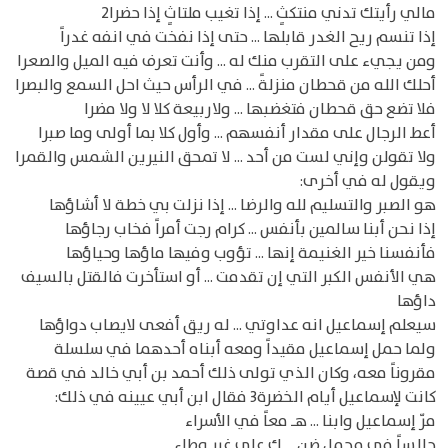
مالي رأيتك تدني منتكثٍ ... إذا تغيب ملتاثٍ إذا حضرا2
إذا تنسم ريح الغدر قابلها ... حتى إذا نفخت في انفه غدراً
ومن يجيء على التقرب منك له ... وأنت تعرف فيه الميل والصعرا
أحلك الله من قحطان منزلةً ... في الرأس حيث احل السمع والبصرا
فلا تضع حق قحطان فتغضبها ... ولاربيعة كلا لا ولا مضرا
أعط الرجال على مقدار أنفسهم ... وأول كلا بما أولى وما صبرا
ولا تقولن وإني لست من أحد ... لا تمحق النيرين الشمس والقمرا
ويقول له في أخرى:
هو الصبر والتسليم لله والرضا ... إذا نزلت بي خطة لا أشاؤها
إذا نحن أبنا سالمين بأنفس ... كرام رجت أمراً فخاب رجاؤها
فأنفسنا خير الغنيمة إنها ... تؤوب وفيها ماؤها وحياؤها
هي الأنفس الكبر التي إن تقدمت ... أو استأخرت فالقتل بالسيف
داؤها
سيعلم إسماعيل انه عداوتي ... له ريق أفعى لايصاب دواؤها
ولما حمل إسماعيل مقيداً ومعه أبناه أحدهما في سلسلة
مقروناً معه، وكان الذي تولى ذلك أحمد بن أبي خالد في قصة
كانت لإسماعيل أيام الخضرة3 فقال ابن أبي عيينه في ذلك:
مرّ إسماعيل وابنا ... هـ معاً في الأسراء
جالساً في محملٍ ضن ... كٍ على غير وطاء