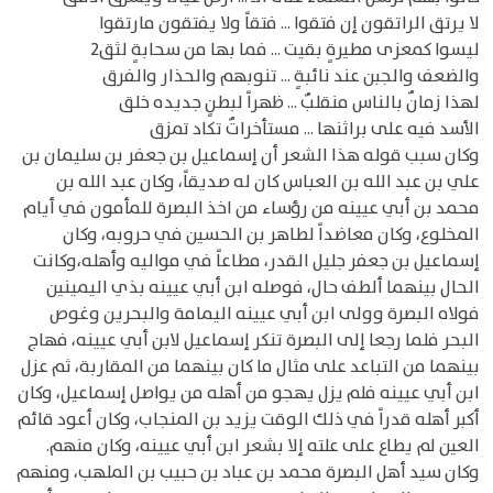
لا يرتق الراتقون إن فتقوا ... فتقاً ولا يفتقون مارتقوا
ليسوا كمعزى مطيرةٍ بقيت ... فما بها من سحابةٍ لثق2
والضعف والجبن عند نائبةٍ ... تنوبهم والحذار والفرق
لهذا زمانٌ بالناس منقلبٌ ... ظهراً لبطنٍ جديده خلق
الأسد فيه على براثنها ... مستأخراتٌ تكاد تمزق
وكان سبب قوله هذا الشعر أن إسماعيل بن جعفر بن سليمان بن
علي بن عبد الله بن العباس كان له صديقاً، وكان عبد الله بن
محمد بن أبي عيينه من رؤساء من اخذ البصرة للمأمون في أيام
المخلوع، وكان معاضداً لطاهر بن الحسين في حروبه، وكان
إسماعيل بن جعفر جليل القدر، مطاعاً في مواليه وأهله،وكانت
الحال بينهما ألطف حال، فوصله ابن أبي عيينه بذي اليمينين
فولاه البصرة وولى ابن أبي عيينه اليمامة والبحرين وغوص
البحر فلما رجعا إلى البصرة تنكر إسماعيل لابن أبي عيينه، فهاج
بينهما من التباعد على مثال ما كان بينهما من المقاربة، ثم عزل
ابن أبي عيينه فلم يزل يهجو من أهله من يواصل إسماعيل، وكان
أكبر أهله قدراً في ذلك الوقت يزيد بن المنجاب، وكان أعود قائم
العين لم يطاع على علته إلا بشعر ابن أبي عيينه، وكان منهم.
وكان سيد أهل البصرة محمد بن عباد بن حبيب بن الملهب، ومنهم