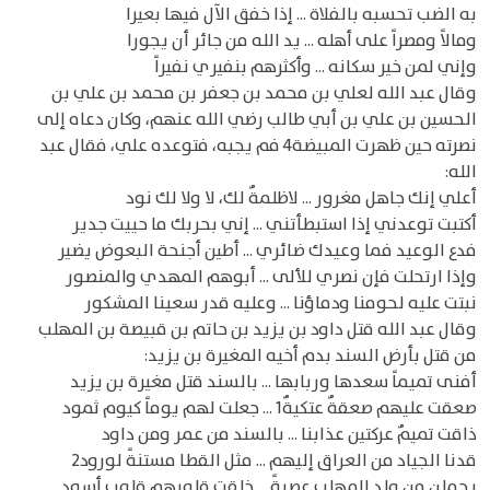
به الضب تحسبه بالفلاة ... إذا خفق الآل فيها بعيرا
ومالاً ومصراً على أهله ... يد الله من جائر أن يجورا
وإني لمن خير سكانه ... وأكثرهم بنفيري نفيراً
وقال عبد الله لعلي بن محمد بن جعفر بن محمد بن علي بن
الحسين بن علي بن أبي طالب رضي الله عنهم، وكان دعاه إلى
نصرته حين ظهرت المبيضة4 فم يجبه، فتوعده علي، فقال عبد
الله:
أعلي إنك جاهل مغرور ... لاظلمةٌ لك، لا ولا لك نود
أكتبت توعدني إذا استبطأتني ... إني بحربك ما حييت جدير
فدع الوعيد فما وعيدك ضائري ... أطين أجنحة البعوض يضير
وإذا ارتحلت فإن نصري للألى ... أبوهم المهدي والمنصور
نبتت عليه لحومنا ودماؤنا ... وعليه قدر سعينا المشكور
وقال عبد الله قتل داود بن يزيد بن حاتم بن قبيصة بن المهلب
من قتل بأرض السند بدم أخيه المغيرة بن يزيد:
أفنى تميماً سعدها وربابها ... بالسند قتل مغيرة بن يزيد
صعقت عليهم صعقةٌ عتكيةٌ1 ... جعلت لهم يوماً كيوم ثمود
ذاقت تميمٌ عركتين عذابنا ... بالسند من عمر ومن داود
قدنا الجياد من العراق إليهم ... مثل القطا مستنةً لورود2
يحملن من ولد المهلب عصبةً ... خلقت قلوبهم قلوب أسود