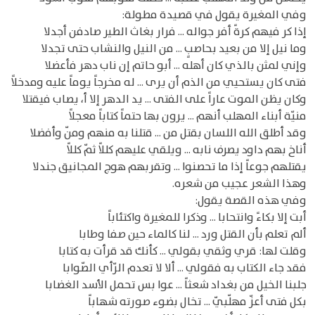
وفي المغيرة يقول في قصيدة مطولة:
إذا كر فيهم كرةً أفر جواله ... فرار بغاث الطير صادفن أجدلا
وما نيل إلا من بعيد بحاصبٍ ... من النيل والنشاب حتى تجدلا
وإني لمثن بالذي كان أهله ... أبو حاتم إن ناب دهر فأعضلا
فتى كان يستحيي من الذم أن يرى ... له مخرجاً يوماً عليه ومدخلاً
وكان يظن الموت عاراً على الفتى ... يد الدهر إلا أ، يصاب فيقتلا
منيّة أبناء المهلب أنهم ... يرون بها حتماً كتاباً معجلاً
وقد أطلق الله اللسان بقتل من ... قتلنا به منهم ومنّ وأفضلا
أناخ بهم داود يصرف نابه ... ويلقي عليهم كللاً ثمّ كللاً
يقتلهم جوعاً إذا ما تحصنوا ... وتقربهم هوج المجانيق جندلا
وهذا الشعر عجيب من شعره.
وفي هذه القصة يقول:
أبت إلا بكاءً وانتحابا ... وذكرا للمغيرة واكتئاباً
ألم تعلم بأن القتل ورد ... لنا كالماء حين صفا وطابا
وقلت لها: قري وثقي بقولي ... كأنك قد قرأت به كتابا
فقد جاء الكتاب به فقولي ... ألا لا تعدم الرّأي الصّوابا
جلبنا الخيل من بغداد شعثاً ... عوا بس تحمل الأسد الغضابا
بكل فتى أعزّ مهلّبيّ ... تخال بضوء صورته شهاباً