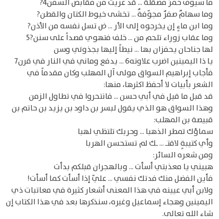
ما سيوفٌ حمرٌ مصقلةٌ ... قد عرّيت من مقابض السفن4?
وما سهامٌ صفرٌ مجوّفةٌ ... تخشى خيوط الكتان والقطن?
وما ابن ماءٍ إن يخرجوه إلى الأر ... ض تسل نفسه من الأذن?
وما عقاب زوراء تلحم من ... خلف فتهوي قصداً على سنن?5
لها جناحان يحفزان بها ... نيطاً إليها بجذوتي وسن
يا ذا اليمينين اضرب علاوته6 ... يدفع وماني في النار في قرن7
فأجاب إبراهيم السواق مولى آل المهلب وكان مقدماً في
الشعر بأبيات لا أحفظ اكثرها، منها:
قد قبل ما قيل في أبي حسن ... فانتحروا في تطاول الزمن
وهذا السواق هو الذي يقول لبسر بن داود بن يزيد بن حاتم بن
قبيصة بن المهلب:
سماؤك تمطر الذهبا ... وحربك تلتظي لهبا
وأي كتيبةٍ لاقتـ ... ـك لم تستحسن الهربا
ومن شعره السائر:
هبيني يا معذبتي أسأت ... وبالهجران قبلكم بدأت
فأين الفضل منك فدتك نفسي ... عليّ إذا أسأت كما أسأت!
ولابن أبي عيينه في هذا المعنى أشعار كثيرة في معاتبات ذي
اليمينين وهجاء إسماعيل وغيره، سنذكرها بعد في هذا الكتاب إن
شاء الله تعالى.