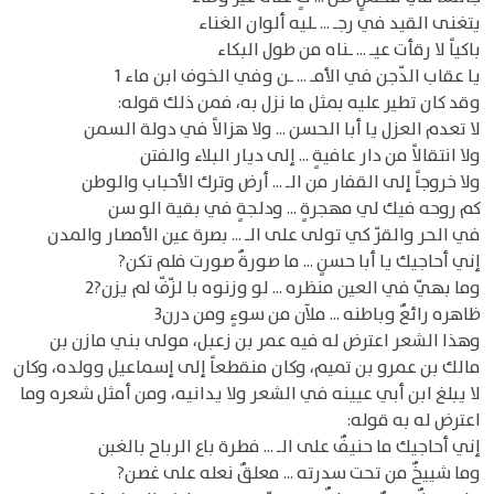
يتغنى القيد في رجـ ... ـليه ألوان الغناء
باكياً لا رقأت عيـ ... ـناه من طول البكاء
يا عقاب الدّجن في الأمـ ... ـن وفي الخوف ابن ماء 1
وقد كان تطير عليه بمثل ما نزل به، فمن ذلك قوله:
لا تعدم العزل يا أبا الحسن ... ولا هزالاً في دولة السمن
ولا انتقالاً من دار عافيةٍ ... إلى ديار البلاء والفتن
ولا خروجاً إلى القفار من الـ ... أرض وترك الأحباب والوطن
كم روحه فيك لي مهجرةٍ ... ودلجةٍ في بقية الو سن
في الحر والقرّ كي تولى على الـ ... بصرة عين الأمصار والمدن
إني أحاجيك يا أبا حسنٍ ... ما صورةٌ صورت فلم تكن?
وما بهيّ في العين منظره ... لو وزنوه با لزّفّ لم يزن?2
ظاهره رائعٌ وباطنه ... ملآن من سوءٍ ومن درن3
وهذا الشعر اعترض له فيه عمر بن زعبل، مولى بني مازن بن
مالك بن عمرو بن تميم، وكان منقطعاً إلى إسماعيل وولده، وكان
لا يبلغ ابن أبي عيينه في الشعر ولا يدانيه، ومن أمثل شعره وما
اعترض له به قوله:
إني أحاجيك ما حنيفٌ على الـ ... فطرة باع الرباح بالغبن
وما شييخٌ من تحت سدرته ... معلقٌ نعله على غصن?