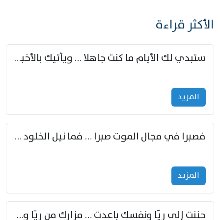
الأكثر قراءة
ستبدي لك الأيام ما كنت جاهلا … ويأتيك بالأخبار من لم تزوّد
المزید
فصبرا في مجال الموت صبرا … فما نيل الخلود بمستطاع
المزید
حننت إلى ريّا ونفسك باعدت … مزارك من ريّا وشعباكما معا