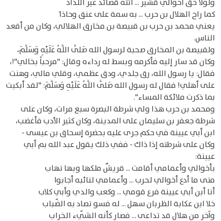
ولولا حق أخوالي قشير ... أتته قصائد غير اللّذاذ
كما راح الهلال بن حرب ... به سمة على عنق وحاذ1
يعني محمد بن حرب بن قبيصة بن مخارق الهلالي، وكان من أقعد
الناس.
ولقبيصة بن المخارق صحبة لرسول الله صَلَّى اللَّهُ عَلَيْهِ وَسَلَّمَ،
وكان قد سار إليه فأكرمه وبسط له رداءه وقال: "مرحباً بخالي"!،
فقال: يا رسول الله، رق جلدي، ودق عظمي، وقلي مالي، وهنت
على أهلي! فقال له رسول الله صَلَّى اللَّهُ عَلَيْهِ وَسَلَّمَ: "لقد أبكيت
بما ذكرت ملائكة المساء".
ومحمد بن حرب هذا ولي شرطة البصرة سبع مرات، وكان على
شرطة جعفر بن سليمان على المدينة، وكان كثير الأدب فأغضب،
ابن أبي عيينة في حكم جرى عليه بحضرة إسحاق بن عيسى -
وكان على شرطته إذا ذاك - ففي ذلك يقول عبد الله بم أبي
عيينة:
بأخوالي وأعمامي أقامت ... قريشٌ ملكها وبها تهاب
متى ما أدع أخوالي لحرب ... وأعمامي لنائبه أجابوا
أنا أبن أبي عيينة فرع قومي ... وكعب والدي وأبي كلاب
خلا ابن عكابة الظربان سهل ... له فسو تصاد به الضّباب
وآخر من هلال قد تداعى ... فصار كأنه الشّيء الخراب