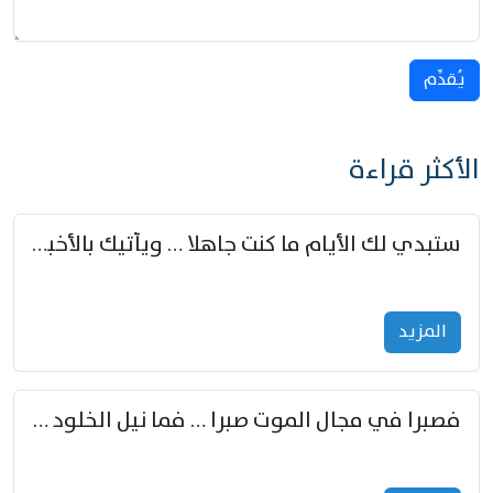
يُقدِّم
الأكثر قراءة
ستبدي لك الأيام ما كنت جاهلا … ويأتيك بالأخبار من لم تزوّد
المزید
فصبرا في مجال الموت صبرا … فما نيل الخلود بمستطاع