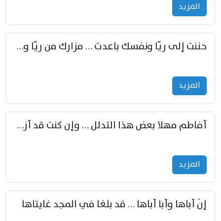
المزید
حننت إلى ريّا ونفسك باعدت … مزارك من ريّا وشعباكما معا
المزید
أفاطم مهلا بعض هذا التدلل … وإن كنت قد أزمعت صرمي فأجملي
المزید
إنّ أباها وأبا أباها … قد بلغا في المجد غايتاها