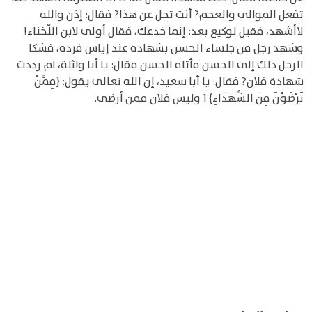
تفعل الموالي والعجم? أنت تجل عن هذا? فقال: إذن والله
لاأشهد، فقيل لوكيع بعد: إنما خدعك، فقال أولى لابن اللّخناء!
وشهد رجل من جلساء الحسن بشهادة عند إياس فرده، فشكا
الرجل ذلك إلى الحسن فأتاه الحسن فقال: يا أبا واثلة، لم رددت
شهادة فلان? فقال: يا أبا سعيد، إن الله تعالى يقول: {مِمَّنْ
تَرْضَوْنَ مِنَ الشُّهَدَاءِ} 1 وليس فلان ممن أرضى.