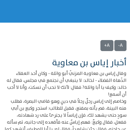
A+
A-
أخبار إياس بن معاوية
وقال إياس بن معاوية المزنّي أبو واثلة - وكان أحد العقلاء
الدّهاة الفضلاء - لخالد: لا ينبغي أن نجتمع في مجلس، فقال له
خالد: وكيف يا أبا واثلة? فقال: لأنك لا تحب أن تسكت، وأنا لا أحب
أن أسمع!
وخاصم إلى إياس رجلٌ رجلاً في دينٍ وهو قاضي البصرة، فطلب
منه البينة، فم يأته بمقنع، فقيل للطالب: استجر وكيع بن أبي
سودٍ حتى يشهد لك، فإن إياساً لا يجترئ على رد شهادته،
ففعل، فقال وكيعٌ: فهم إياسٌ عنه فأقعده إلى جانبه، ثم سأله
عن حاجته، فقال: جئت شاهداً، فقال له: يا أبا المطرف، أتشهد كما