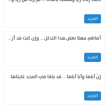
المزید
أفاطم مهلا بعض هذا التدلل … وإن كنت قد أزمعت صرمي فأجملي
المزید
إنّ أباها وأبا أباها … قد بلغا في المجد غايتاها
المزید