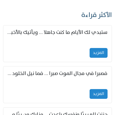
الأكثر قراءة
ستبدي لك الأيام ما كنت جاهلا … ويأتيك بالأخبار من لم تزوّد
المزید
فصبرا في مجال الموت صبرا … فما نيل الخلود بمستطاع
المزید
حننت إلى ريّا ونفسك باعدت … مزارك من ريّا وشعباكما معا