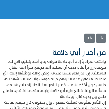
A+
A-
من أخبار أبي دلامة
واختلف نصرانيّ إلى أبي دلامة مولى بني أسد يتطبّب لابنٍ له،
فوعده إن برأ على يديه أن يعطيه ألف درهم، فبرأ ابنه، فقال
للمتطبّب: إن الدراهم ليست عندي، ولكن والله لوصّلنّها إليك، ادّع
على جاري فلان هذه الدراهم فإنه موسر، وأنا وابني نشهد لك،
فليس د ون أخذها شيء، فصار النصرانيّ بالجار إلى ابن شبرمة،
فسأله البينة، فطلع عليه أبو دلامة وابنه، ففهم القاضي، فلمال
جلس بين يديه قال أبو دلامة:
إن النّاس غطّوني تغطّيت عنهم ... وإن يحثوني كان فيهم مباحث
وإن حفروا بئري حفرت بئارهم ... ليعلم قومٌ كيف تلك النّبائث