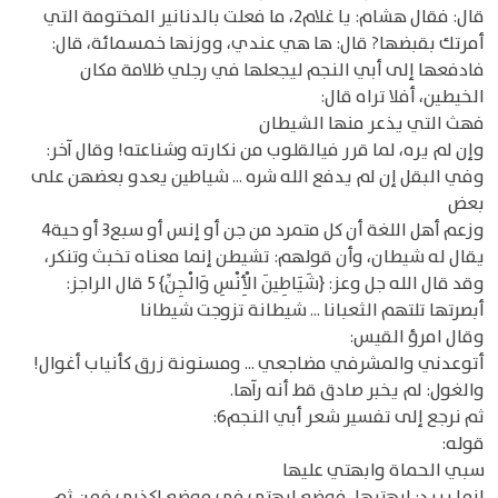
قال: فقال هشام: يا غلام2، ما فعلت بالدنانير المختومة التي
أمرتك بقبضها? قال: ها هي عندي، ووزنها خمسمائة، قال:
فادفعها إلى أبي النجم ليجعلها في رجلي ظلامة مكان
الخيطين، أفلا تراه قال:
فهث التي يذعر منها الشيطان
وإن لم يره، لما قرر فيالقلوب من نكارته وشناعته! وقال آخر:
وفي البقل إن لم يدفع الله شره ... شياطين يعدو بعضهن على
بعض
وزعم أهل اللغة أن كل متمرد من جن أو إنس أو سبع3 أو حية4
يقال له شيطان، وأن قولهم: تشيطن إنما معناه تخبث وتنكر،
وقد قال الله جل وعز: {شَيَاطِينَ الْأِنْسِ وَالْجِنِّ} 5 قال الراجز:
أبصرتها تلتهم الثعبانا ... شيطانة تزوجت شيطانا
وقال امرؤ القيس:
أتوعدني والمشرفي مضاجعي ... ومسنونة زرق كأنياب أغوال!
والغول: لم يخبر صادق قط أنه رآها.
ثم نرجع إلى تفسير شعر أبي النجم6:
قوله:
سبي الحماة وابهتي عليها
إنما يريد: ابهتيها، فوضع ابهتي في موضع اكذبي فمن ثم