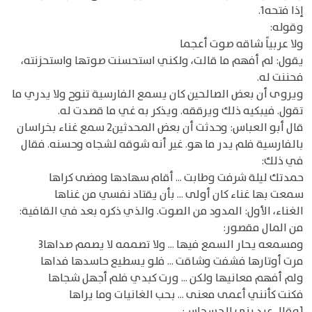
إذا فتحه1.
وقوله:
ولا عربياً شاقه صوت أعجما
يقول: لم أفهم ما قالت، ولكني استحسنت صوتها واستحزنته،
فحننت له.
ويروى أن بعض الصالحين كان يسمع الفارسية تنوح ولا يدري ما
تقول. فيبكيه ذلك ويرققه. ويذكر به غي ما قصدت له.
قال أبو العباس: وحدثت أن بعض المحدثين2 سمع غناء بخراسان
بالفارسية فلم يدر ما هو. غير أنه شوقه لشجاه وحسنه. فقال
في ذلك:
حمدتك ليلة شرفت وطابت ... أقام سهادها ومضى كراها
سمعت بها غناء كان أولى ... بأن يقتاد نفسي من غناها
الغناء، الأول: المدود من الصوت. والذي ذكره بعد في القافية:
من المال مقصور:
ومسمعه يحار السمع فيها ... ولا تصممه لا يصمم صداها3
مرت أوتارها فشفت وشاقت ... فلو يسطيع حاسدها فداها
ولم أفهم معانيها ولكن ... ورت كبدي فلم أجهل شجاها
فكنت كأنني أعمى معنى ... بحب الغانيات وما يراها
[وقال عبد بني الحسحاس: