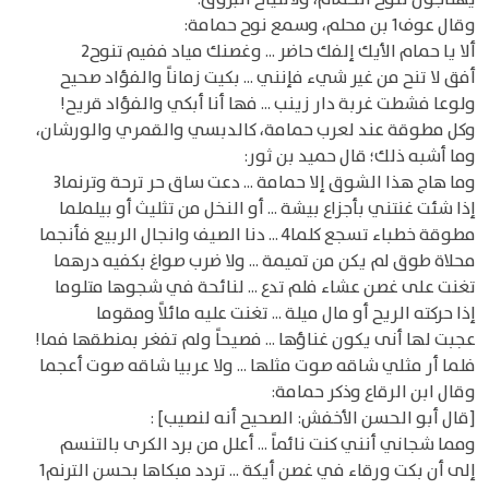
وقال عوف1 بن محلم، وسمع نوح حمامة:
ألا يا حمام الأيك إلفك حاضر ... وغصنك مياد ففيم تنوح2
أفق لا تنح من غير شيء فإنني ... بكيت زماناً والفؤاد صحيح
ولوعا فشطت غربة دار زينب ... فها أنا أبكي والفؤاد قريح!
وكل مطوقة عند لعرب حمامة، كالدبسي والقمري والورشان،
وما أشبه ذلك؛ قال حميد بن ثور:
وما هاج هذا الشوق إلا حمامة ... دعت ساق حر ترحة وترنما3
إذا شئت غنتني بأجزاع بيشة ... أو النخل من تثليث أو بيلملما
مطوقة خطباء تسجع كلما4 ... دنا الصيف وانجال الربيع فأنجما
محلاة طوق لم يكن من تميمة ... ولا ضرب صواغ بكفيه درهما
تغنت على غصن عشاء فلم تدع ... لنائحة في شجوها متلوما
إذا حركته الريح أو مال ميلة ... تغنت عليه مائلاً ومقوما
عجبت لها أنى يكون غناؤها ... فصيحاً ولم تفغر بمنطقها فما!
فلما أر مثلي شاقه صوت مثلها ... ولا عربيا شاقه صوت أعجما
وقال ابن الرقاع وذكر حمامة:
[قال أبو الحسن الأخفش: الصحيح أنه لنصيب] :
ومما شجاني أنني كنت نائماً ... أعلل من برد الكرى بالتنسم
إلى أن بكت ورقاء في غصن أيكة ... تردد مبكاها بحسن الترنم1