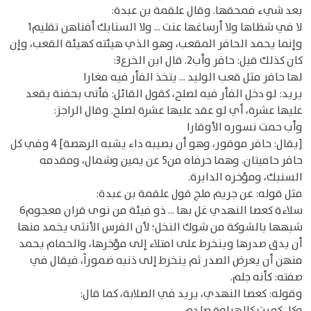
بعد شيء فمحقها. وقال علقمة بن عبدة:
لا في شظاها ولا أرساغها عنت ... ولا السنابك أفناهن تقليم1
وإنما يحمد الحافر المقعب، وهو الذي هيئته كهيئة القعب، وإن
كان كذلك قيل: حافر وأب2. قال ابن الخرع3:
لها حافر مثل قعب الوليد ... يتخذ الفأر فيه مغارا
يريد: لو دخل الفأر فيه لصلح، كقول القائل: فأتى بحفنة يقعد
عليها عشرة، أي لو عقد عليها عشرة لصلح. وقال الراجز:
وأب حمت نسوره الأوقارا
[يقال: حافر موقور، وهو أن يصيبه داء يشبه الرهصة] 4 وفي كل
حافر حاميتان. وهما حرفاه من5 عن يمين وشمال، ومقدمه
السنبك، ومؤخره الدابرة.
مثل قوله: عن جريم ملج قول علقمة بن عبدة:
سلاءة كعصا النهدي غل بها ... ذو فيئة من نوى قران معجوم6
شبهها بالشوكة من شوك النخل؛ لأن الفرس الأنثى يخمد منها
أن يدق صدرها وينخرط على امتلاء إلى مؤخرها، والحمام يحمد
منهن أن يعرض الصدر ثم ينخرط إلى ذنبه ضموراً، فيقال في
صفته: كأنه جلم.
وقوله: كعصا النهدي، يريد في الصلابة، كما قال:
وكل كميت كالهراوة صلدم