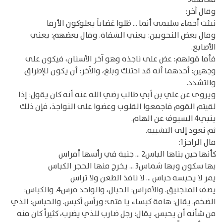
وقال آخر:
نبئت أحماء سليمى أنما ... ظلوا غضاباً يعلوكون الأرما
وقال بعض النحويين: يعني الشفاة. وقال بعضهم: يعني
الأصابع.
فأما قولهم: عض على ناجذه وهو آخر الأسنان، فيكون على
وجهين: أحدهما أنه قد احتنك وبلغ، والآخر: أن يكون للإطراق
والتشدد.
ويروى عن علي بن أبي طالب رضي الله عنه أنه كان يقول: إذا
لقيتم القوم فاجمعوا القلوب وعضوا على النواجذ، فإن ذلك
ينبي4 السيوف عن الهام.
ثم نعود إلى التشبيه.
قال الراجز1:
كأنها حين بناها الباس2 ... جنية في رأسها أمراس
بها سكون وبها شماس3 ... يخرج منها الحجر الكباس
يمر لا يحبسه حباس ... لا نافذ الطعن ولا تراس
يصف المنجنيق. والأمراس: الحبال، والواحد مرس4. والكباس:
الضخم. يقال: هامة كبساء يا فتى؛ ورأس أكبس. والحباس: الذي
من شأنه أن يحبس. يقال: رجل ضارب للذي يضرب، كثيراً كان منه