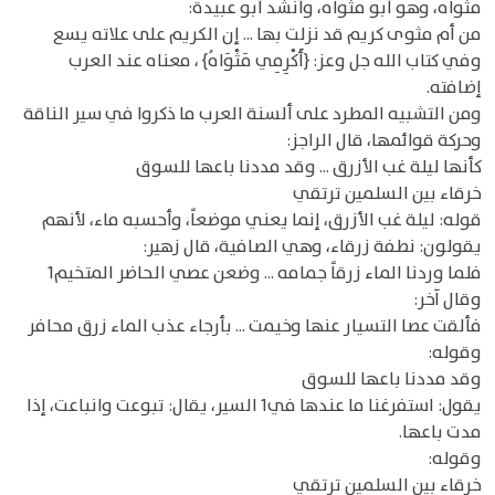
مثواه، وهو أبو مثواه، وأنشد أبو عبيدة:
من أم مثوى كريم قد نزلت بها ... إن الكريم على علاته يسع
وفي كتاب الله جل وعز: {أَكْرِمِي مَثْوَاهُ} ، معناه عند العرب
إضافته.
ومن التشبيه المطرد على ألسنة العرب ما ذكروا في سير الناقة
وحركة قوائمها، قال الراجز:
كأنها ليلة غب الأزرق ... وقد مددنا باعها للسوق
خرقاء بين السلمين ترتقي
قوله: ليلة غب الأزرق، إنما يعني موضعاً، وأحسبه ماء، لأنهم
يقولون: نطفة زرقاء، وهي الصافية، قال زهير:
فلما وردنا الماء زرقاً جمامه ... وضعن عصي الحاضر المتخيم1
وقال آخر:
فألقت عصا التسيار عنها وخيمت ... بأرجاء عذب الماء زرق محافر
وقوله:
وقد مددنا باعها للسوق
يقول: استفرغنا ما عندها في1 السير، يقال: تبوعت وانباعت، إذا
مدت باعها.
وقوله:
خرقاء بين السلمين ترتقي