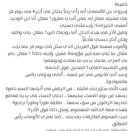
ثاقبه3
ويروى عن الأصمعي أنه رأى رجلاً يختال في أزير4 في يوم قر
في مشيته. فقال له: ممن أنت يا مقرور? فقال: أنا ابن الوحيد،
أمشي الخيزلى5، ويدفئني حسبي.
وقيل لآخر في هذه الحال: أما يوجعك البرد? فقال: بلى والله،
ولكن أذكر حسبي فأدفأ.
وأصوب منهما قول العريان الذي سئل في يوم قر عما يجد،
فقال: ما علي منه كبير مؤونة6. فقيل: وكيف ذلك7 ? فقال: دام
بي العري، فاعتاد بدني ما تعتاده وجوهكم!
ومن التشبيه القاصد1 الصحيح، قول النابغة:
وعيد أبي قابوس في غير كنهه ... أتاني ودوني راكس
فالضواجع2
فبت كأني ساورتني ضئيلة ... من الرقش في أنيابها السم ناقع3
يسهد من نوم العشاء سليمها ... لحلي النساء في يديه قعاقع
تناذرها الراقون من سوء سمها ... تطلقه طوراً وطوراً تراجع4
فهذه صفة الخائف المهموم. ومثل ذلك قول الآخر5:
تبيت الهموم الطارقات يعدنني ... كما تعتري الأوصاب رأس
المطلق
والمطلق هو الذي ذكره النابغة في قوله: