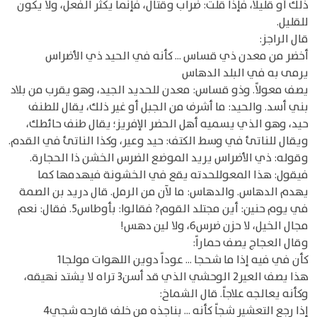
ذلك أو قليلاً، فإذا قلت: ضراب وقتال، فإنما يكثر الفعل، ولا يكون
للقليل.
قال الراجز:
أخضر من معدن ذي قساس ... كأنه في الحيد ذي الأضراس
يرمى به في البلد الدهاس
يصف معولاً. وذو قساس: معدن للحديد الجيد، وهو يقرب من بلاد
بني أسد. والحيد: ما أشرف من الجبل أو غير ذلك، يقال للطنف
حيد، وهو الذي يسميه أهل الحضر الإفريز؛ يقال طنف حائطك،
ويقال للناتئ في وسط الكتف: حيد وعير، وكذا الناتئ في القدم.
وقوله: ذي الأضراس يريد الموضع الضرس الخشن ذا الحجارة.
فيقول: هذا المعوللحدته يقع في الخشونة فيهدمها كما
يهدم الدهاس. والدهاس: ما لآن من الرمل. قال دريد بن الصمة
في يوم حنين: أين مجتلد القوم? فقالوا: بأوطاس5. فقال: نعم
مجال الخيل، لا حزن ضرس6، ولا لين دهس!
وقال العجاج يصف حماراً:
كأن في فيه إذا ما شحجا ... عوداً دوين اللهوات مولجا1
هذا يصف العير2 الوحشي الذي قد أسن3 تراه لا يشتد نهيقه،
وكأنه يعالجه علاجاً. قال الشماخ:
إذا رجع التعشير شجاً كأنه ... بناجذه من خلف قارحه شجي4