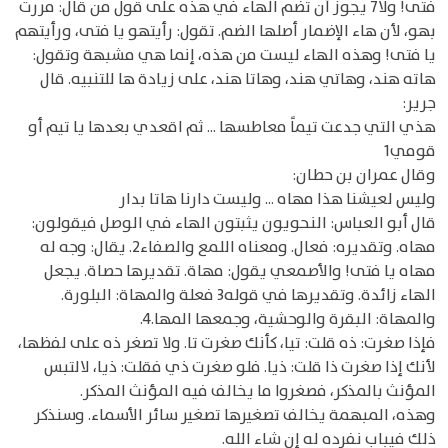
فتى! ولا7 يجوز أن تضم الهاء في هذه على قول من قال: مررت
بهو، لأن هاء الإضمار أصلها الضم. تقول: رأيتهو يا فتى، ورأيتهم
يا فتى! وهذه الهاء ليست من هذه، إنما هي مشبهة وتقول:
هاته هند، وهاتي هند، وهاتا هند، على زيادة ها للتنبيه. قال
جرير:
هذي التي جدعت تيماً معاطسها ... ثم اقعدي بعدها يا تيم أو
قومي1
وقال عمران بن حطان:
وليس لعيشنا هذا مهاه ... وليست دارنا هاتا بدار
قال أبو العباس: النحويون يثبتون الهاء في الوصل فيقولون:
مهاه. وتقديره: فعال. ومعناه اللمع والصفاء2. يقال: وجه له
مهاه يا فتى! والأصمعي يقول: مهاة. تقديرها حصاة. يجعل
الهاء زائدة. وتقديرها في قوله3 فعلة والمهاة: البلورة.
والمهاة: البقرة والوحشية، وجمعها المها.4.
فإذا صغرت: ذه قلت: تيا، كأنك صغرت تا. ولا تصغر ذه على لفظها،
لأنك إذا صغرت ذا قلت: ذيا. فلو صغرت ذي فقلت: ذيا، لالتبس
المؤنث بالمذكر، فصغروا ما يخالف فيه المؤنث المذكر.
وهذه، المبهمة يخالف تصغيرها تصغير سائر الأسماء. وسنذكر
ذلك فيباب نفرده له إن شاء الله.