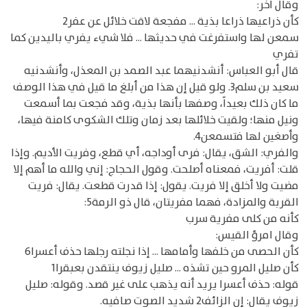
وقال آخر:
كأن ذراعيها ذراعا بذية ... مفجعة لاقت خلائل عن عفر2
سمعن لها واستفرغت في حديثها ... فلا شيء يفري باليدين كما
تفري
قال أبو العباس: أنشدنيهما عبد الصمد بن المعذل، وأنشدنيه
سعيد بن سلم3. ولو قيل إن هذا من أبلغ ما قيل في هذا الوصف
ما كان ذلك بعيداً، وصفها بأنها بذية، وقد فجعت بما أسمعت
ونيل منها؛ ولقيت خلائلها بعد زمان وتلك الشكوى كامنة فيها،
وأصغين لها فتسمعن4.
والفري: الشق، يقال: فرى أوداجه، أي قطع، وفريت الأديم. وإذا
قلت: أفريت، فمعناه أصلحت. وقول الحجاج: إني والله ما أهم إلا
مضيت ولا أخلق إلا فريت. يقول: إذا قدرت قطعت. يقال: فريت
القربة والمزادة، فهما مفريتان، قال ذو الرمة5:
كأنه من كلى مفرية سرب
وقال امرؤ القيس:
كأن الحصى من خلفها وأمامها ... إذا نجلته رجلها حذف أعسرا6
كأن صليل المرو حين تشذه ... صليل زيوف ينتقدن بعبقرا1
قوله: حذف أعسرا يريد أنه يذهب على غير قصد. وقوله: صليل
زيوف يقال: إن الزائف2 شديد الصوت صافيه.