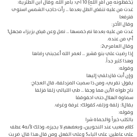
يَحْفَظُونَهُ مِنْ أَمْرِ اللَّهِ} 10 أي: بأمر الله. وقال ابن الطثرية:
غدت من عليه تنفض الطل بعدما ... رأت حاجب الشمس استوى
فترفعا
وقال الآخر:
غدت من عليه بعدما تم خمسها ... تصل وعن قيض بزيزاء مجهل1
أي من عنده.
وقال العامري2:
إذا رضيت علي بنو قشير ... لعمر الله أعجبني رضاها
وهذا كثير جداً.
وقوله:
وإن أبت فازدلفي إليها
يقول: تقربي، ومن ذا سميت المزدلفة، قال العجاج:
ناج طواه الأين مما وجفا ... طي الليالي زلفا فزلفا
سماوة الهلال حتى احقوقفا
يقال3: زلفة وزلف، كقولك: غرفة وغرف.
وقوله:
بالكلب خيراً والحماة شرا
كلام معيب عند النحويين، وبعضهم لا يجيزه، وذلك لأنه4 عطف
على عاملين: على الباء5 وعلى الفعل. ومن قال هذا قال: ضربت