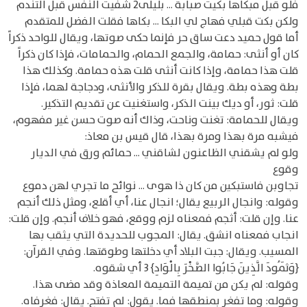
فلو قبل مبكاها بكيت صبابة ... بليلى2 شفيت النفس قبل التندم
ولكن بكت قبلي فهاج لي البكا ... بكاها فقلت الفضل للمتقدم
أما قول حميد دعت ساق حر فإنما حكى صوتها، ويقال للواحد ذكراً
كان أو أنثى: حمامة، والجمع الحمام، والحمامات، فإذا كان ذكراً
قلت هذا حمامة، وإذا كانت أنثى قلت هذه حمامة. وكذلك هذا
بطة وهذه بطة. ويقال بقرة للذكر والأنثى، ودجاجة لهما، فإذا
قلت: ثور، أو ديك بينت الذكر، واستغنيت عن تقديم التذكير.
ويقال للحمامة: تغنت وناحت، وذاك أنه صوت حسن غير مفهوم،
فيشبه مرة بهذا ومرة بهذا، قال قيس بن معاذ:
ولو لم يشقني الظاعنون لشاقني ... حمائم ورق في الديار
وقوع
تجاوبن فاستبكين من كان ذا هوى ... نوائح ما تجري لهن دموع
وقوله: وانجال الربيع يقال؛ انجال عنا، أي أقلع، ومثل ذلك أنجم
عنا. وإن قلت: أثجم فمعناه لزم ووقع، فهو خلاف أنجم. وإن قلت:
انجاب فمعناه انشق. يقال: المجوب للحديدة التي يثقب بها
المسيب. ويقال: جبت البلاد أي دخلتها وطوقتها. وفي القرآن:
{وَثَمُودَ الَّذِينَ جَابُوا الصَّخْرَ بِالْوَادِ} 3 أي شقوه.
وقوله: لم يكن من تميمة التميمة المعاذة وقد مضى هذا.
وقوله: وما تفغر بمنطقها فما. يقول: لم تفتح. يقال: فغرفاه.