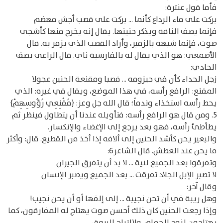
فأما قول عنترة:
بركت على ماء الرداع كأنما ... بركت على قصب أجش مهضم
فإنما يصف الناقة ويذكر حنينها. يقال إنه يخرج منها كأشجى
صوت، فإنما شبهه بالزمير، وأراد القصب الذي يزمر به. قال
الأصمعي: هو الذي يقال له بالفارسية ناي. قال الراعي يصف
الحادي:
زجل الحداء كأن في حيزومه ... قصبا ومقنعة الحنين عجولا
المقنع: الرافع رأسه، في هذا الموضع، ويقال في غيره: الذي
يحط رأسه استخذاء وندماً؛ قال الله جل وعز: {مُقْنِعِي رُؤُوسِهِمْ}
5. ومن قال هو الرافع رأسه: فتأويله عندنا أن يتطاول فينظر ثم
يطأطئ رأسه، فهو بعد يرجع إلى الإغضاء والإنكسار.
والبعير يحن كأشد الحنين إلى ألافه إذا أخذ من القطيع. قال: وأكثر
ما يحن عند العطش. قال الشاعر6:
وتفرقوا بعد الجميع لنية ... لا بد أن يتفرق الجيران
لا تصبر الإبل الجلاد تفرقت ... بعد الجميع ويصبر الإنسان
وقال آخر:
وهل ريبة في أن تحن نجيبة ... إلى إلفها أو أن يحن نجيب!
وإذا رجعت الحنين كان ذلك أحسن صوت يهتاج له المفارقون، كما
يهتاجون لنوح الحمام، ولالتياح البروق.