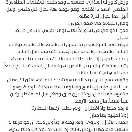
ورمل كأوراك العذارى قطعته ... وقد جللته المظلمات الحنادس2
الحندس: اشتداد الظلمة، وهو توكيد لها، يقال: ليل حندس، وليل
أليل، كما يقال: ليل3 مظلم.
وقال الشماخ في صفة الفرس:
مفج الحوامي عن نسور كأنها ... نوى القسب ترت عن جريم
ملجلج
قوله: مفج الحوامي يريد مفرق الحوامي، فالحوامي: نواحي
الحافر. والنسور، واحدها نسر، وهي نكتة في داخل الحافر،
ويحمد الفرس إذا صلب ذلك منه، ولذلك شبه بنوى القسب4،
وترت: سقطت. والجريم: المصروم، والملجلج: الذي قد لجلج مضغاً
في الفم، ثم قذف لصلابته.
وقوله: مفج ليس يريد الذي هو شديد التفرقة، ولكن الانفصال
عن النسر، فإنه إن اتسع واستوى أسفله فذلك الرحح5، وهو
مذموم في الخيل، وكذلك إن ضاق وصغر قيل له: مضطر، وكان
عيباً قبيحاً. قال حميد الأرقط:
لا رحح فيها ولا اضطرار ... ولم يقلب أرضها البيطار6
[ولا لحبليه بها حبار]
الحبار: الأثر] 7. ويروى: ولم يقلم8، وتأويل ذلك: أن حوافرها لا
تتشعث فيقلمها البيطار، لأنها إذا كانت كذلك ذهب منها شيء