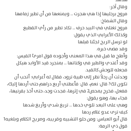
وقال آخر:
مروح برجليها إذا هي هجرت ... ويمنعها من أن تطير زمامها
وقال الشماخ:
مروح تغتلي في البيد حرف ... تكاد تطير من رأي القطيع
وكذلك الأعرابي الذي يقول:
لو ترسل الريح لجئنا قبلها
وقد مضى خبره.
وأملح ما قيل في هذا المعنى وأجوده قول امرئ القيس:
وقد أغتدي والطير في وكناتها ... بمنجرد قيد الأوابد هيكل
فجعله للوحش كالقيد.
وحدثت أن رجلاً نظر إلى ظبية ترود، فقال له أعرابي: أتحب أن
تكون لك? قال: نعم، قال: فأعطني أربع دراهم حتى أردها إليك،
ففعل، فخرج يمحص2 في إثرها، فجدت وجد، حتى أخذ بقرنيها،
فجاء بها، وهو يقول:
وهي على البعد تلوي خدها ... تريغ شدي وأريغ شدها
كيف ترى عدو غلام ردها
قال أبو العباس: ومن حلو التشبيه وقريبه، وصريح الكلام وبلغيه1
قول ذي الرمة: