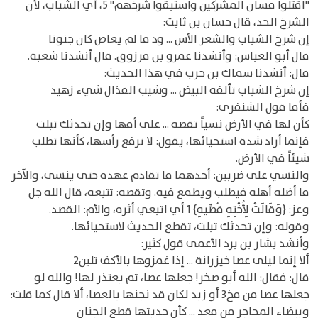
"اقتلوا مسان المشركين واستبقوا شرخهم" 5، أي الشباب، لأن
الشرخ الحد، قال حسان بن ثابت:
إن شرخ الشباب والشعر الأس ... ود ما لم يعاص كان جنونا
قال أبو العباس: وأنشدنا عمرو بن مرزوق. قال أنشدنا شعبة.
قال: أنشدنا سماك بن حرب في هذا الحديث:
إن شرخ الشباب تألفه البيض ... وشيب القذال شيء زهيد
فأما قول الشنفرى:
كأن لها في الأرض نسياً تقصه ... على أمها وإن تحدثك تبلت
فإنما أراد شدة استحيائها، يقول: لا ترفع رأسها، كأنها تطلب
شيئاً في الأرض.
والنسي على ضربين: أحدهما ما تقادم عهده حتى ينسى، والآخر
ما أضله أهله فيطلب ويطمع فيه. وتقصه: تتبعه، قال الله جل
وعز: {وَقَالَتْ لِأُخْتِهِ قُصِّيهِ} 1 أي اتبعي أثره، والأم: القصد.
وقوله: وإن تحدثك تبلت، تقطع الحديث لاستحيائها.
وأنشد بشار بن برد الأعمى قول كثير:
ألا إنما ليلى عصا خيزرانة ... إذا غمزوها بالأكف تلين2
قال: فقال: الله أبو صخر! جعلها عصا، ثم يعتذر لها! والله لو
جعلها عصا من مخ3 أو زبد لكان قد نجنها بالعصا، ألا قال كما قلت:
وبيضاء المحاجر من معد ... كأن حديثها قطع الجنان