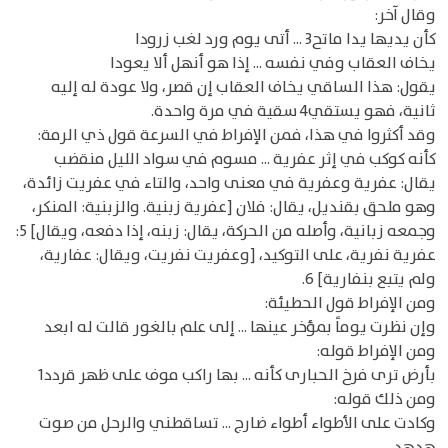
وقال آخر:
كأن يديها يدا ماتح3 ... أتى يوم ورد لغب زرودا
يخاف العقاب وفي نفسه ... إذا هو أنهل ألا يعودا
يقول: هذا الساقي يخاف العقاب إن قصر، ولا عودة له إليه
ثانية، فهو يستقي4 سقية في مرة واحدة.
وقد أكثروا في هذا، فمن الإفراط في السرعة قول ذي الرمة:
كأنه كوكب في إثر عفرية ... مسوم في سواد الليل منقضب
يقال: عفرية وعفرية في معنى واحد، والتاء في عفريت زائدة،
وهو ملحق بقنديل، يقال: فلان [عفرية زبنية. والزبنية: المنكر،
وجمعه زبانية، وأصله من الحركة، يقال: زبنه، إذا دفعه، ويقال] 5:
عفرية نفرية، على التوكيد، [وعفريت نفريت، ويقال: عفارية،
ولم يتبع بنفارية] 6.
ومن الإفراط قول الحطيئة:
وإن نظرت يوماً بمؤخر عينها ... إلى علم بالغور قالت له ابعد
ومن الإفراط قوله:
بأرض ترى فرخ الحبارى كأنه ... بها راكب موف على ظهر قردد1
ومن ذلك قوله:
وكادت على الأطواء أطواء ضارج ... تساقطني والرحل من صوت
هدهد