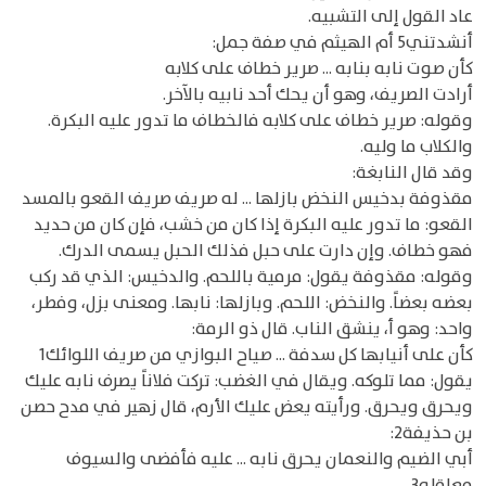
عاد القول إلى التشبيه.
أنشدتني5 أم الهيثم في صفة جمل:
كأن صوت نابه بنابه ... صرير خطاف على كلابه
أرادت الصريف، وهو أن يحك أحد نابيه بالآخر.
وقوله: صرير خطاف على كلابه فالخطاف ما تدور عليه البكرة.
والكلاب ما وليه.
وقد قال النابغة:
مقذوفة بدخيس النخض بازلها ... له صريف صريف القعو بالمسد
القعو: ما تدور عليه البكرة إذا كان من خشب، فإن كان من حديد
فهو خطاف. وإن دارت على حبل فذلك الحبل يسمى الدرك.
وقوله: مقذوفة يقول: مرمية باللحم. والدخيس: الذي قد ركب
بعضه بعضاً. والنخض: اللحم. وبازلها: نابها. ومعنى بزل، وفطر،
واحد: وهو أ، ينشق الناب. قال ذو الرمة:
كأن على أنيابها كل سدفة ... صياح البوازي من صريف اللوائك1
يقول: مما تلوكه. ويقال في الغضب: تركت فلاناً يصرف نابه عليك
ويحرق ويحرق. ورأيته يعض عليك الأرم، قال زهير في مدح حصن
بن حذيفة2:
أبي الضيم والنعمان يحرق نابه ... عليه فأفضى والسيوف
معاقله3