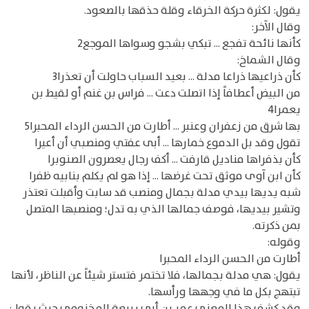
يقول: لكثرة حركة الخرقاء وقلة حذقها بالصعود.
وقال الآخر:
كأنها نائحة تفجع ... تبكي بشجو وسواها الموجع2
وقال الشماخ:
كأن ذراعيها ذراعا مدلة ... بعيد السباب حاولت أن تعذرا3
من البيض أعطافاً إذا اتصلت دعت ... فراس بن غنم أو لقيط بن
يعمرا4
بها شرق من زعفران وعنبر ... أطارت من الحسن الرداء المحبرا5
تقول وقد بل الدموع خمارها ... أبى عفتي ومنصبي أن أعيرا
كأن بذفراها مناديل قارفت ... أكف رجال يعصرون الصنوبرا
كأن ابن آوى موثق تحت غرضها ... إذا هو لم يكلم بنابيه ظفرا
شبه يديها بيدي مدلة بجمال ومنصب قد سابت وأقبلت تعتذر
وتشير بيديها، فوصف جمالها الذي به تدل؛ ومنصبها المتصل
بمن ذكرته.
وقوله:
أطارت من الحسن الرداء المحبرا
يقول: هي مدلة بجمالها، فلا تختمر فتستر شيئاً عن الناظر، لأنها
تبتهج بكل ما في وجهها ورأسها.
وقد كشف هذا المعنى عمر بن أبي ربيعة المخزومي حيث يقول: