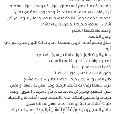
وقوله: ذو فيئة من نوى قران يقول: ذو رجعة، يقول: مضغته
الإبل فلم تكسره ثم بعرته صحاحاً. ومعجوم: ممضوغ، يقال:
عجمته أعجمه عجماً1 إذا مضغته، فالعجم، ويقال للنوى من كل
شيء: العجم، متحرك الجيم2، قال الأعشى:
وجذعانها كلقيط العجم
وقال النابغة:
فظل يعجم أعلى الروق منقبضا ... في حالك اللون صدق، غير ذي
أود
ومثل البيت الأول قول عقبة بن سبق العنزي:
له بين حواشيه ... نسور كنوى القسب
فهذا تشبيه مقارب جداً.
ومن التشبيه الحسن قول الشاعر3:
كأن المتن والشرخين منه ... خلاف النصل سيط به مشيج
يريد سهماً رمي به فأنفذ الرمية وقد اتصل به دمها، والمتن:
متن السهم، وشرخ كل شيء: حده، فأراد شرخي الفوق، وهما
حرفاه. والمشيج: اختلاط الدم بالنطفة، وهذا أصله، قال الشماخ:
طوت أحشاء مرتجة لوقت ... على مشج سلالته مهين
وقال الله جل وعز: {مِنْ نُطْفَةٍ أَمْشَاجٍ نَبْتَلِيهِ} 4. وفي الحديث: