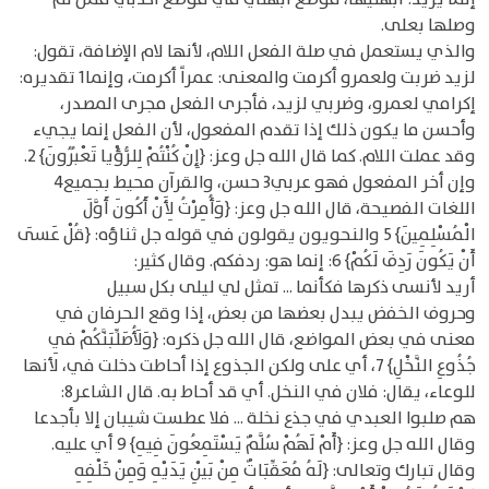
وصلها بعلى.
والذي يستعمل في صلة الفعل اللام، لأنها لام الإضافة، تقول:
لزيد ضربت ولعمرو أكرمت والمعنى: عمراً أكرمت، وإنما1 تقديره:
إكرامي لعمرو، وضربي لزيد، فأجرى الفعل مجرى المصدر،
وأحسن ما يكون ذلك إذا تقدم المفعول، لأن الفعل إنما يجيء
وقد عملت اللام. كما قال الله جل وعز: {إِنْ كُنْتُمْ لِلرُّؤْيا تَعْبُرُونَ} 2.
وإن أخر المفعول فهو عربي3 حسن، والقرآن محيط بجميع4
اللغات الفصيحة، قال الله جل وعز: {وَأُمِرْتُ لِأَنْ أَكُونَ أَوَّلَ
الْمُسْلِمِينَ} 5 والنحويون يقولون في قوله جل ثناؤه: {قُلْ عَسَى
أَنْ يَكُونَ رَدِفَ لَكُمْ} 6: إنما هو: ردفكم. وقال كثير:
أريد لأنسى ذكرها فكأنما ... تمثل لي ليلى بكل سبيل
وحروف الخفض يبدل بعضها من بعض، إذا وقع الحرفان في
معنى في بعض المواضع، قال الله جل ذكره: {وَلَأُصَلِّبَنَّكُمْ فِي
جُذُوعِ النَّخْلِ} 7، أي على ولكن الجذوع إذا أحاطت دخلت في، لأنها
للوعاء، يقال: فلان في النخل. أي قد أحاط به. قال الشاعر8:
هم صلبوا العبدي في جذع نخلة ... فلا عطست شيبان إلا بأجدعا
وقال الله جل وعز: {أَمْ لَهُمْ سُلَّمٌ يَسْتَمِعُونَ فِيهِ} 9 أي عليه.
وقال تبارك وتعالى: {لَهُ مُعَقِّبَاتٌ مِنْ بَيْنِ يَدَيْهِ وَمِنْ خَلْفِهِ