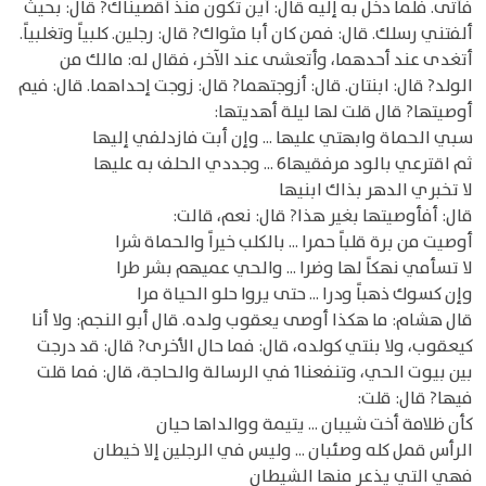
فأتى. فلما دخل به إليه قال: أين تكون منذ أقصيناك? قال: بحيث
ألفتني رسلك. قال: فمن كان أبا مثواك? قال: رجلين. كلبياً وتغلبياً.
أتغدى عند أحدهما، وأتعشى عند الآخر، فقال له: مالك من
الولد? قال: ابنتان. قال: أزوجتهما? قال: زوجت إحداهما. قال: فيم
أوصيتها? قال قلت لها ليلة أهديتها:
سبي الحماة وابهتي عليها ... وإن أبت فازدلفي إليها
ثم اقترعي بالود مرفقيها6 ... وجددي الحلف به عليها
لا تخبري الدهر بذاك ابنيها
قال: أفأوصيتها بغير هذا? قال: نعم، قالت:
أوصيت من برة قلباً حمرا ... بالكلب خيراً والحماة شرا
لا تسأمي نهكاً لها وضرا ... والحي عميهم بشر طرا
وإن كسوك ذهباً ودرا ... حتى يروا حلو الحياة مرا
قال هشام: ما هكذا أوصى يعقوب ولده. قال أبو النجم: ولا أنا
كيعقوب، ولا بنتي كولده، قال: فما حال الأخرى? قال: قد درجت
بين بيوت الحي، وتنفعنا1 في الرسالة والحاجة، قال: فما قلت
فيها? قال: قلت:
كأن ظلامة أخت شيبان ... يتيمة ووالداها حيان
الرأس قمل كله وصئبان ... وليس في الرجلين إلا خيطان
فهي التي يذعر منها الشيطان