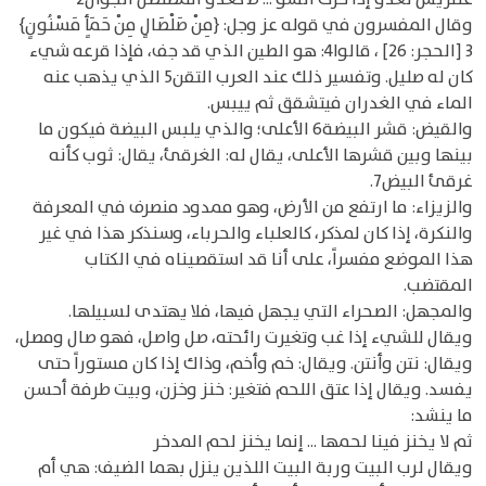
وقال المفسرون في قوله عز وجل: {مِنْ صَلْصَالٍ مِنْ حَمَأٍ مَسْنُونٍ}
3 [الحجر: 26] ، قالوا4: هو الطين الذي قد جف، فإذا قرعه شيء
كان له صليل. وتفسير ذلك عند العرب التقن5 الذي يذهب عنه
الماء في الغدران فيتشقق ثم ييبس.
والقيض: قشر البيضة6 الأعلى؛ والذي يلبس البيضة فيكون ما
بينها وبين قشرها الأعلى، يقال له: الغرقئ، يقال: ثوب كأنه
غرقئ البيض7.
والزيزاء: ما ارتفع من الأرض، وهو ممدود منصرف في المعرفة
والنكرة، إذا كان لمذكر، كالعلباء والحرباء، وسنذكر هذا في غير
هذا الموضع مفسراً، على أنا قد استقصيناه في الكتاب
المقتضب.
والمجهل: الصحراء التي يجهل فيها، فلا يهتدى لسبيلها.
ويقال للشيء إذا غب وتغيرت رائحته، صل واصل، فهو صال ومصل،
ويقال: نتن وأنتن. ويقال: خم وأخم، وذاك إذا كان مستوراً حتى
يفسد. ويقال إذا عتق اللحم فتغير: خنز وخزن، وبيت طرفة أحسن
ما ينشد:
ثم لا يخنز فينا لحمها ... إنما يخنز لحم المدخر
ويقال لرب البيت وربة البيت اللذين ينزل بهما الضيف: هي أم