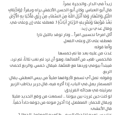
زيداً في الدار، والحجرة عمراً.
قال أبو العباس: وكان أبو الحسن الأخفش يراه ويقرأ: {وَاخْتِلافِ
اللَّيْلِ وَالنَّهَارِ وَمَا أَنْزَلَ اللَّهُ مِنَ السَّمَاءِ مِنْ رِزْقٍ فَأَحْيَا بِهِ الْأَرْضَ
بَعْدَ مَوْتِهَا وَتَصْرِيفِ الرِّيَاحِ آيَاتٌ} 1. فعطف على إن وعلى في.
وقال عدي بن زيد:
أكل امرئ تحسبين امرأ ... ونار توقد بالليل نارا
فعطف على كل وعلى الفعل.
وأما قوله:
غدت من عليه بعد ما تم خمسها
فالخمس: ظمء من أظمائها، وهو أن ترد ثم تغب ثلاثاً، ثم ترد،
فيبتدأ بيومي وردها مع ظمئها، فيقال: خمس، والربع كحمى
الربع.
وقوله: تصل أي تسمع لأجوافها صليلاً من يبس العطش، يقال:
المسمار يصل في الباب، إذا أكره فيه، قال جرير يخاطب الزبير
بمرثيته في هجائه الفرزدق:
لو كنت حين غررت بين بيوتنا ... لسمعت من وقع الحديد صليلا
ويقال للحمار: المصلصل، إذا أخرج صوته من جوفه حاداً خفياً.
قال الأعشى:
عنتريس تعدو إذا حرك السو ... ط كعدو المصلصل الجوال2