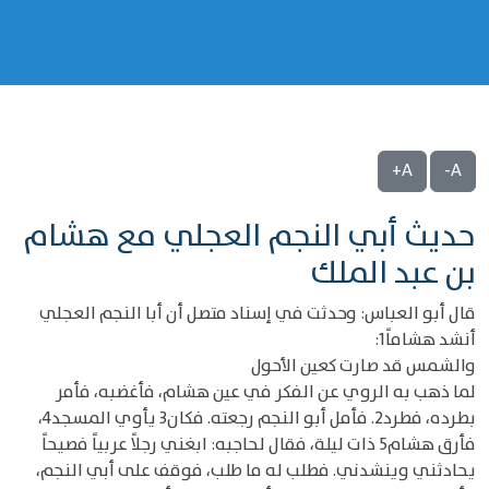
A+
A-
حديث أبي النجم العجلي مع هشام
بن عبد الملك
قال أبو العباس: وحدثت في إسناد متصل أن أبا النجم العجلي
أنشد هشاماً1:
والشمس قد صارت كعين الأحول
لما ذهب به الروي عن الفكر في عين هشام، فأغضبه، فأمر
بطرده، فطرد2. فأمل أبو النجم رجعته. فكان3 يأوي المسجد4،
فأرق هشام5 ذات ليلة، فقال لحاجبه: ابغني رجلاً عربياً فصيحاً
يحادثني وينشدني. فطلب له ما طلب، فوقف على أبي النجم،