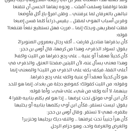
فلما تواقفنا وسلمت أقبلت ... وجوه زهاها الحسن أن تتقنعا
تبالهن بالعرفان لما عرفنني ... وقلن امرؤ باغ أكل فأوضعا
وقربن أسباب الهوى لمقتل ... يقيس ذراعاً كلما قسن إصبعا
فقلت لمطريهن ويحك إنما ... ضررت فهل تستطيع نفعاً فتنفعا1
قوله:
كأن بذفراها مناديل قارفت ... أكف رجال يعصرون الصنوبرا2
يقول: لسواد الذفرى، وهذا من كرمها، قال أوس بن حجر:
كأن كحيلاً معقداً أو عنية ... على رجع ذفراها من الليت واكف3
وهذا معنى يسأل عنه، لأن الليتين صفحتا العنق. والذفرى في
أعلى القفا، فيكف يكف على الذفرى من الليت! والمعنى إنما
هو كأن كحيلاً معقداً أو عنية واكف على رجع ذفراها.
وقوله: من الليت كقولك: كموضع دجلة من بغداد، إنما هو للحد
بينهما، لا أنه وكف من شيء على شيء: وأما قوله:
كأن ابن آوى موثق تحت غرضها ... إذا هو لم يكلم بنابيه ظفرا 4
يقول: ليست تستقر، فكأن ابن آوى يكلمها بنابيه أو يخلبها
بظفره، فهي لا تستقر. وقال أوس بن حجر:
كأن هراً جنيباً تحت غرضتها ... والتف ديك برجليها وخنزير1
والغرض والغرضة واحد، وهو حزام الرحل.