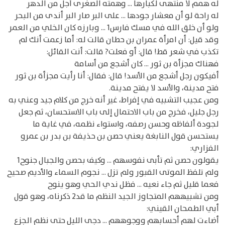
له همم لا منتهى لكبارها ... وهمته الصغرى أجل من الدهر
له راحة لو أن معشار جودها ... على البر صار البر أندى من البحر
ولو أن خلق الله في مسك فارس1 ... وبارزه كان الخلي من العمر
وقد قيل: أن امرأة عمران بن حطان قالت له: أما زعمت أنك لم
تكذب في شعر قط! قال: أو فعلت? قالت: أنت القائل:
فهناك مجزأة بن ثور ... كان أشجع من أسامة
أفيكون رجل أشجع من الأسد! قال: فقال: أنا رأيت مجزأة بن ثور
فتح مدينة، والأسد لا يفتح مدينة.
ومن عجيب التشبيه في إفراط، غير أنه خرج من كلام جيد وعني به
رجل جليل، فخرج من باب الاحتمال إلى باب الاستحسان، ثم جعل
لجودة ألفاظه وحسن رصفه، واستواء نظمه، في غاية ما
يستحسن قول النابغة يعني حصن بن حذيفة بن بدر بن عمرو
الفزاري:
يقولون حصن ثم تأبى نفوسهم ... وكيف بحصن والجبال جنوح1
ولم تلفظ الموتى القبور ولم تزل ... نجوم السماء والأديم صحيح
فعما قليل ثم جاء نعيه ... فظل ندي الحي وهو ينوح
ومن تشبيههم المتجاوز الجيد النظم ما قد2 ذكرناه، وهو قول
أبي الطمحان القيني:
أضاءت لهم أحسابهم ووجوههم ... دجى الليل حتى نظم الجزع