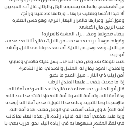
من أطعمتهم، والعامة يسمونه الركل والركال، قال أحد العبديين:
ألا حبذا الأحسا وططيب ترابها ... وركالها غاد علينا ورائح7
وقول كثير: وعرارها فالعرار البهار البري، وهو حسن الصفرة
طيب الريح، قال الأعشى:
بيضاء ضحوتها وصفـ ... ـراء العشية كالعراره1
وقوله: موهناً يريد بعد هديء من الليل2، يقال: أتانا بعد هديء
من الليل، وبعد وهن من الليل3، أي بعد دخولنا في الليل، وأنشد
أبو زيد:
هبت تلومك بعد وهن في الندى ... بسل عليك ملامتي وعتابي
والمندل: العود. يقال له: المندل والمندلي. قال الشاعر4:
أمن زينب ذي النار ... قبيل الصبح ما تخبو
إذا ما خمدت يلقى ... عليها المندل الرطب
قال أبو العباس: ذي معناه ذه يقال: ذا عبد الله، وذي أمة الله،
وذة أمة الله، وته أمة الله، وتا أمة الله؛ فإذا قلت: هذا عبد الله:
فالإسم ذا وها للتنبيه. وعلى هذا القول5: هذي أمة الله [وهذه
أمة الله] 6. وإن شئت أسكنت في الوصل فقلت: هذه أمة الله.
وإذا قلت: هذهي أمة الله. فالياء زائدة. لأن هذه الهاء لما كانت
في لفظ المضمر شبهوها به في زيادة الياء. نحو: مررت بهي يا