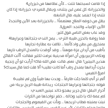
إذا قامت لسبحتها تثنت ... كأن عظامها من خيزران4
والخيزرانة: كل غصن لين يتثنى، ويقال للمردي: خيزرانة؛ إذا كان
تثنى إذا اعتمد عليه، قال النابغة:
يظل من خوفه الملاح معتصماً1 ... بالخيزرانة بعد الأين والنجد2
الأين: الإعياء، والنجد: العرق3.
وقد عاب بعض الناس قول كثير:
فما روضة بالحزن طيبة الثرى ... يمج الندى جثجاثها وعرارها4
بمنخرق من بطن واد كأنما ... تلاقت به عطارة تجارها
بأطيب من أردان عزة موهناً ... وقد أوقدت بالمندل الرطب نارها
وحكى الزبيريون أن امرأة مدينية عرضت لكثير فقالت: أأنت القائل
هذين البيتين? قال: نعم، قالت: فض الله فاك! أرأيت لو أن زنجية
بخرت أردانها بمندل رطب أما كانت تطيب! ألا قلت كما قال سيدك5
امرؤ القيس:
ألم تر أني كلما جئت طارقاً ... وجدت بها طيباً وإن لم تطيب6
قوله: جثجاثها وعرارها الجثجاث: ريحانة طيبة الريح برية؛ من
أحرار البقل؛ قال جرير يهجو خالد عينين العبدي:
كم عمة لك يا خليد وخالة ... خضر نواجذها من الكراث
نبتت بمنبته فطاب لريحها ... ونأت عن القيصوم والجثجاث
وإنما هجاه بالكراث، لأن عبد القيس يسكنون البحرين، والكراث