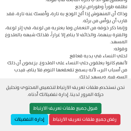
تطلقه طوراً وطوراص تراجع
وذاك أن المنهوش إذا ألح الوجع به تارة، وأمسك عنه تارة، فقد
قارب أن يوأس من برئه.
وإنما ذكر خوفه من النعمان وما يعتريه من لوعة، في إثر لوعة،
والفترة بينهما، والخائف لا ينام إلا غراراً، فلذلك شبهه بالملدوغ
المسهد.
وقوله:
لحلي النساء في يديه قعاقع
لأنهم كانوا يعلقون حلي النساء على الملدوغ. يزعمون أن ذلك
من أسباب البرء، لأنه يسمع تقعقعها النوم فلا ينام، فيدب
السم فيه. ويسهد لذلك.
وقال الآخر:
نحن نستخدم ملفات تعريف الارتباط لتخصيص المحتوى وتحليل
كأن فجاج الأرض وهي عريضة ... على الخائف المطلوب كفة حابل
حركة المرور لدينا. إدارة تفضيلاتك أدناه.
يؤتى إليه أن كل ثنية ... تيممها ترمي إليه بقاتل1
يقال لكل مستطيل كفة. يقال كفة الثوب لحاشيته، وكفة الحابل،
قبول جميع ملفات تعريف الارتباط
إذا كانت مستطيلة. ويقال لكل شيء مستدير كفة، ويقال: ضعه
في كفة الميزان، فهذه جملة هذا وكفة الحابل، يعني صاحب
رفض جميع ملفات تعريف الارتباط
إدارة التفضيلات
الحبالة التي ينصبها للصيد.