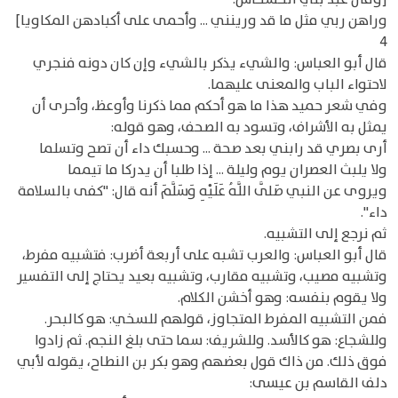
وراهن ربي مثل ما قد ورينني ... وأحمى على أكبادهن المكاويا]
4
قال أبو العباس: والشيء يذكر بالشيء وإن كان دونه فنجري
لاحتواء الباب والمعنى عليهما.
وفي شعر حميد هذا ما هو أحكم مما ذكرنا وأوعظ، وأحرى أن
يمثل به الأشراف، وتسود به الصحف، وهو قوله:
أرى بصري قد رابني بعد صحة ... وحسبك داء أن تصح وتسلما
ولا يلبث العصران يوم وليلة ... إذا طلبا أن يدركا ما تيمما
ويروى عن النبي صَلَّى اللَّهُ عَلَيْهِ وَسَلَّمَ أنه قال: "كفى بالسلامة
داء".
ثم نرجع إلى التشبيه.
قال أبو العباس: والعرب تشبه على أربعة أضرب: فتشبيه مفرط،
وتشبيه مصيب، وتشبيه مقارب، وتشبيه بعيد يحتاج إلى التفسير
ولا يقوم بنفسه: وهو أخشن الكلام.
فمن التشبيه المفرط المتجاوز، قولهم للسخي: هو كالبحر.
وللشجاع: هو كالأسد. وللشريف: سما حتى بلغ النجم. ثم زادوا
فوق ذلك. من ذاك قول بعضهم وهو بكر بن النطاح، يقوله لأبي
دلف القاسم بن عيسى: