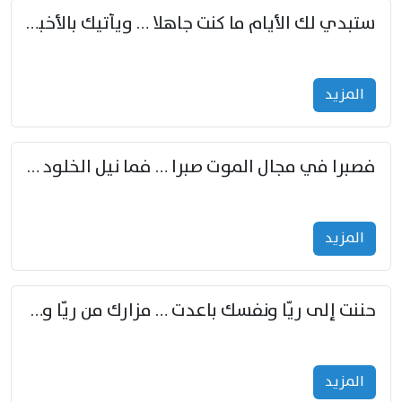
ستبدي لك الأيام ما كنت جاهلا … ويأتيك بالأخبار من لم تزوّد
المزید
فصبرا في مجال الموت صبرا … فما نيل الخلود بمستطاع
المزید
حننت إلى ريّا ونفسك باعدت … مزارك من ريّا وشعباكما معا
المزید