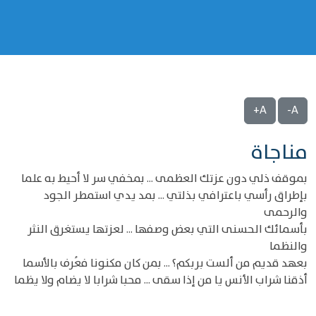
A+
A-
مناجاة
بموقف ذلي دون عزتك العظمى ... بمخفي سر لا أحيط به علما
بإطراق رأسي باعترافي بذلتي ... بمد يدي استمطر الجود
والرحمى
بأسمائك الحسنى التي بعض وصفها ... لعزتها يستغرق النثر
والنظما
بعهد قديم من ألست بربكم؟ ... بمن كان مكنونا فعُرف بالأسما
أذقنا شراب الأنس يا من إذا سقى ... محبا شرابا لا يضام ولا يظما