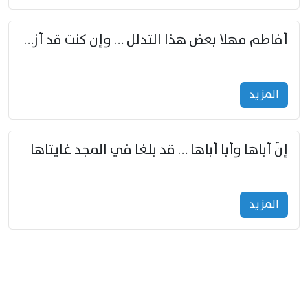
أفاطم مهلا بعض هذا التدلل … وإن كنت قد أزمعت صرمي فأجملي
المزید
إنّ أباها وأبا أباها … قد بلغا في المجد غايتاها
المزید