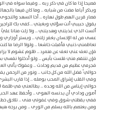
فصيحا إذا ما كان في ذكر ربه ... وفيما سواه في ال
ويذكر أياما مضت من شبابه ... وما كان فيها بالجهال
فصار قرين الهم طول نهاره ... أخا السهد والنجوى إذ
يقول: حبيبي أنت سؤلي وبغيتي ... كفى بك للراجين
ألست الذي غذيتني وهديتني ... ولا زلت منانا عليّ
عسى من له الإحسان يغفر زلتي ... ويستر أوزاري وم
تعاظمني ذنبي فأقبلت خاشعا ... ولولا الرضا ما كنت
فإن تعف عني تعف عن متمرد ... ظلوم غشوم لا يزاي
فإن تنتقم مني فلست بآيس ... ولو أدخلوا نفسي ب
فجرمي عظيم من قديم وحادث ... وعفوك يأتي الع
حوالي َّ فضل الله من كل جانب ... ونور من الرحمن ي
وفي القلب إشراق المحب بوصله ... إذا قارب البشر
حوالي إيناس من الله وحده ... يطالعني في ظلمة ال
أصون ودادي أن يدنسه الهوى ... وأحفظ عهد الحب أ
ففي يقظتي شوق وفي غفوتي منى ... تلاحق خطو
ومن يعتصم بالله يسلم من الورى ... ومن يرجه هيها