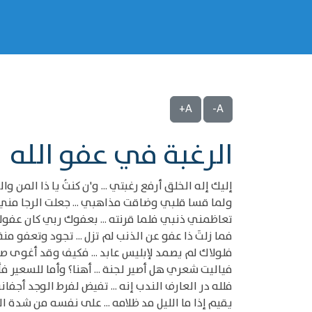
A+
A-
الرغبة في عفو الله
إليك إله الخلق أرفع رغبتي ... و'ن كنتُ يا ذا المن وا
ولما قسا قلبي وضاقت مذاهبي ... جعلت الرجا من
تعاظمني ذنبي فلما قرنته ... بعفوك ربي كان عفو
فما زلتَ ذا عفو عن الذنب لم تزل ... تجود وتعفو منة
فلولاك لم يصمد لإبليس عابد ... فكيف وقد أغوى ص
فياليت شعري هل أصير لجنة ... أهنا؟ وأما للسعير فأ
فلله در العارف الندب إنه ... تفيض لفرط الوجد أجفان
يقيم إذا ما الليل مد ظلامه ... على نفسه من شدة ا