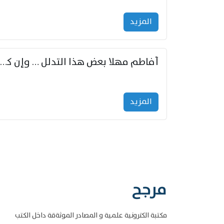
المزید
أفاطم مهلا بعض هذا التدلل … وإن كنت قد أزمعت صرمي فأجملي
المزید
مرجح
مكتبة الكترونية علمية و المصادر الموثةقة داخل الكتب