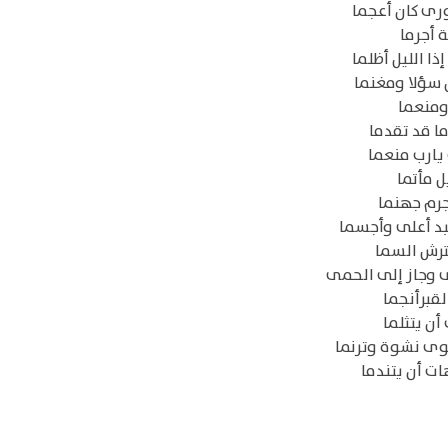
ورى كان أعجما
ة أجرما
ا الليل أظلما
 سؤلا ومغنما
 ومنعما
ا قد تقدما
 يارب منعما
ل مأتما
جرم جهنما
بد أعلى وأجسما
فترش السما
ى وجاز إلى الحمى
قبرأنجما
ن يتثلما
ى نشوة وترنما
ت أن يتندما