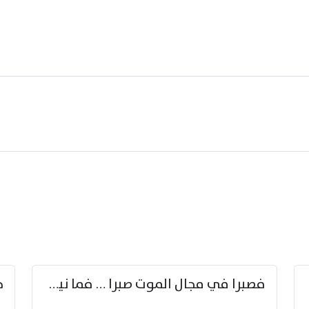
زوّد
فصبرا في مجال الموت صبرا … فما نيل الخلود بمستطاع