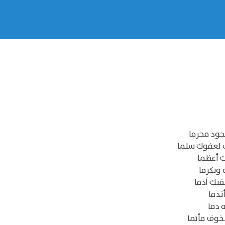
لجود مجرما
ي لعفوك سلما
ك أعظما
 وتكرما
فيك آدما
ندما
ه دما
لخوف مأتما