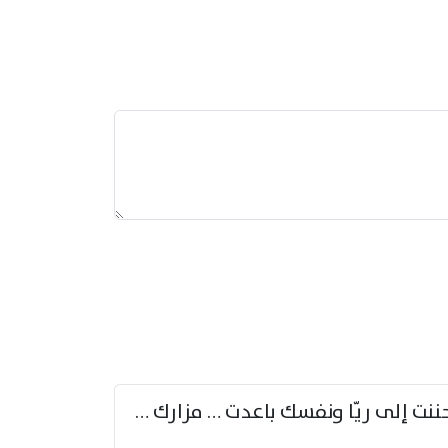
حننت إلى ريّا ونفسك باعدت … مزارك من ريّا وشعباكما معا