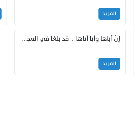
المزید
إنّ أباها وأبا أباها … قد بلغا في المجد غايتاها
المزید