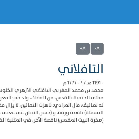
A+
A-
‌‌التافلاني
- 1191 هـ / ? - 1777 م
محمد بن محمد المغربي التافلاتي الأزهري الخلوت
مفتي الحنفية بالقدس، من الفضلاء، ولد في المغر
له تصانيف، قال المرادي: ناهزت الثمانين، لا يزال مخ
البسملة) ناقصة ورقة، و (حسن التبيان في معنى مدلو
(صخرة البيت المقدس) ناقصة الآخر، في المكتبة الخ