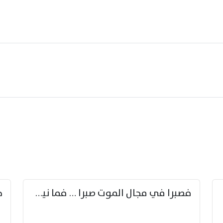
زوّد
فصبرا في مجال الموت صبرا … فما نيل الخلود بمستطاع