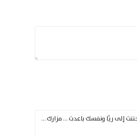
حننت إلى ريّا ونفسك باعدت … مزارك من ريّا وشعباكما معا