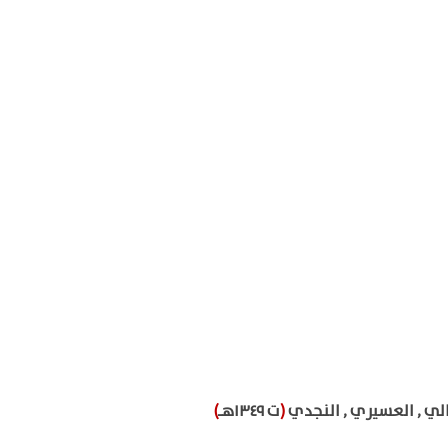
لي , العسيري , النجدي
(
ت ١٣٤٩هـ
)