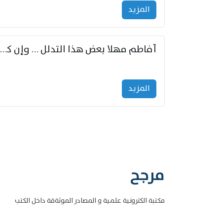
المزید
أفاطم مهلا بعض هذا التدلل … وإن كنت قد أزمعت صرمي فأجملي
المزید
مرجح
مكتبة الكترونية علمية و المصادر الموثةقة داخل الكتب