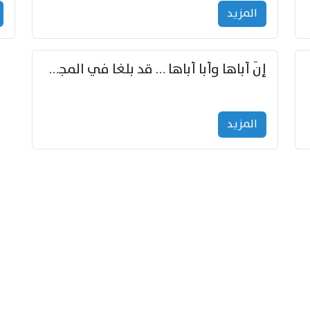
المزید
إنّ أباها وأبا أباها … قد بلغا في المجد غايتاها
المزید