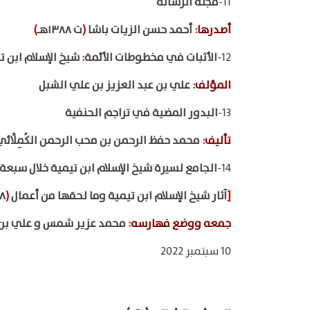
11-
مجلة الرسالة
أصدرها
:
أحمد حسن الزيات باشا
(
ت ١٣٨٨هـ
)
12-
الأثبات في مخطوطات الأئمة
:
شيخ الإسلام ابن ت
المؤلف
:
علي بن عبد العزيز بن علي الشبل
13-
البدور المضية في تراجم الحنفية
تأليف
:
محمد حفظ الرحمن بن محب الرحمن الكُمِلَّائي
14-
الجامع لسيرة شيخ الإسلام ابن تيمية خلال سبعة
[
آثار شيخ الإسلام ابن تيمية وما لحقها من أعمال
(
٨
جمعه ووضع فهارسه
:
محمد عزير شمس و علي بن 
10 سبتمبر 2022