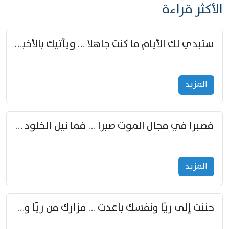
الأكثر قراءة
ستبدي لك الأيام ما كنت جاهلا … ويأتيك بالأخبار من لم تزوّد
المزید
فصبرا في مجال الموت صبرا … فما نيل الخلود بمستطاع
المزید
حننت إلى ريّا ونفسك باعدت … مزارك من ريّا وشعباكما معا