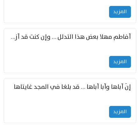
المزید
أفاطم مهلا بعض هذا التدلل … وإن كنت قد أزمعت صرمي فأجملي
المزید
إنّ أباها وأبا أباها … قد بلغا في المجد غايتاها
المزید