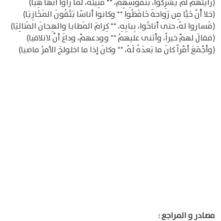
(رَأيْتُهُمُ لم يُشْرِكُوا، بنُفوسِهِمْ، ** مَنِيّتَهُ، لمّا رَأوْا أنّها هِيَا)
(خلا أَنَّ حَيًّا مِن رَواحةَ حَافَظُوا ** وكانوا أناسًا يَتَّقُونَ المَخَازِيَا)
(فَساروا لهُ، حتى أناخُوا، بِبابِهِ، ** كِرامَ المَطايا والهِجانَ المَتالِيَا)
(فقالَ لهمْ خيراً، وأثنى عليهمُ ** وودعهمْ، وداعَ أنْ لاتلاقيا)
(وأجْمَعَ أمْراً كانَ ما بَعدَهُ لَهُ، ** وكانَ إذا ما اخلولجَ الأمرُ ماضيا)
مصادر و المراجع :