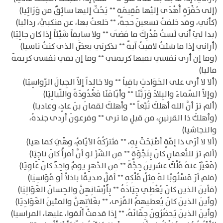
(إلى حُفْرَةٍ أُهْدَى إليْها مُقِيمَةٍ ** يَحُثّ إليها سائِقٌ من وَرَائِيا)
(كأني، وقد خلفتُ تسعينَ حجةً، ** خلعتُ بها، عن منكبيَّ، ردائيا)
(بدا ليَ أني لَستُ مُدْرِكَ ما مَضَى ** ولا سابِقاً شَيْئاً إذا كان جائِيَا)
(أراني إذا ما شئتُ لاقيتُ آيةً ** تذكرني بعضَ الذي كنتُ ناسيا)
(وما إن أرى نفسي تقيها كريمتي ** وما إن تقي نفسي كريمةَ
ماليا)
(ألا لا أرى على الحَوَادثِ باقِياً ** ولا خالِداً إلاّ الجِبالَ الرّواسِيَا)
(وإلاّ السّماءَ والبِلادَ وَرَبَّنَا ** وأيّامَنَا مَعْدُودَةً واللّيالِيَا)
(ألم ترَ أنَّ الله أهلكَ تُبَّعاً ** وأهلكَ لقمانَ بنَ عادٍ، وعاديا)
(وأهلكَ ذا القرنينِ، من قبلِ ما ترى ** وفرعونَ أردى جندهُ،
والنجاشيا)
(ألا لا أرَى ذا إمّةٍ أصْبَحَتْ بِهِ، ** فتَترُكُهُ الأيّامُ، وهْيَ كما هيا)
(ألم ترَ للنُّعمانِ كانَ بِنَجْوَةٍ ** مِن الشَرِّ لو أنَّ أمرأً كانَ ناجِيَا)
(فَغَيَّرَ عنهُ مُلْكَ عشرينَ حِجَّةً ** مِن الدَّهرِ يومٌ واحِدٌ كانَ غَاوِيَا)
(فلم أرَ مَسْلُوبًا لهُ مِثلُ مُلْكِهِ ** أقلَّ صديقًا باذلاً أو مُوَاسِيَا)
(فأينَ الذين كانَ يُعْطِي جِيَادَهُ ** بِأَرْسَانِهِنَّ والحِسانَ الغَوَالِيَا)
(وأينَ الذينَ كانَ يُعطيهِمُ القُرَى، ** بغَلاتِهِنَّ والمئينَ الغَوَادِيَا)
(وأينَ الذينَ يَحضُرُونَ جِفَانَهُ، ** إذا قدمتْ ألقوا، عليها، المراسيا)