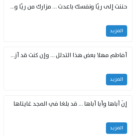
حننت إلى ريّا ونفسك باعدت … مزارك من ريّا وشعباكما معا
المزید
أفاطم مهلا بعض هذا التدلل … وإن كنت قد أزمعت صرمي فأجملي
المزید
إنّ أباها وأبا أباها … قد بلغا في المجد غايتاها
المزید