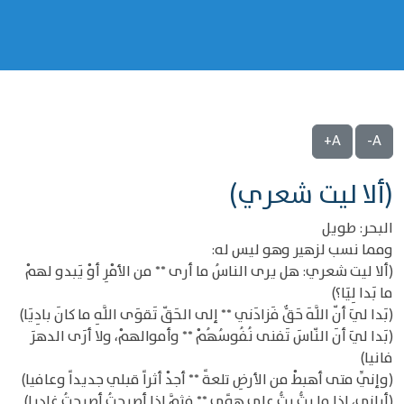
A+
A-
(ألا ليت شعري)
البحر: طويل
ومما نسب لزهير وهو ليس له:
(ألا ليت شعري: هل يرى الناسُ ما أرى ** من الأمْرِ أوْ يَبدو لهمْ
ما بَدا لِيَا؟)
(بَدا ليَ أنّ اللَّهَ حَقٌّ فَزادَني ** إلى الحَقّ تَقوَى اللَّهِ ما كانَ بادِيَا)
(بَدا ليَ أنَ النّاسَ تَفنى نُفُوسُهُمْ ** وأموالهمْ، ولا أرَى الدهرَ
فانيا)
(وإنِّي متى أهبطْ من الأرضِ تلعةً ** أجدْ أثراً قبلي جديداً وعافيا)
(أراني، إذا ما بتُّ بتُّ على هوًى ** فثمَّ إذا أصبحتُ أصبحتُ غاديا)