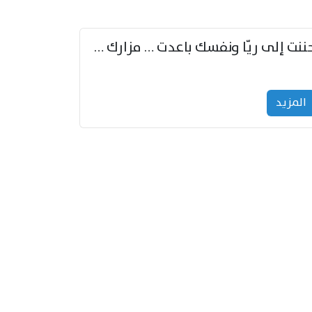
حننت إلى ريّا ونفسك باعدت … مزارك من ريّا وشعباكما معا
المزید