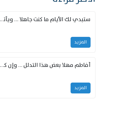
ستبدي لك الأيام ما كنت جاهلا … ويأتيك بالأخبار من لم ت
المزید
أفاطم مهلا بعض هذا التدلل … وإن كنت قد أزمعت صرمي فأجملي
المزید