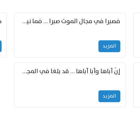
زوّد
فصبرا في مجال الموت صبرا … فما نيل الخلود بمستطاع
المزید
إنّ أباها وأبا أباها … قد بلغا في المجد غايتاها
المزید