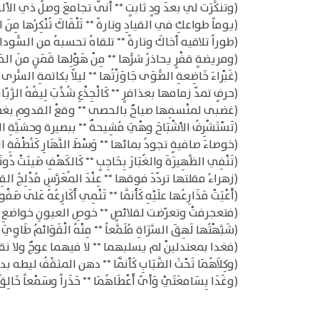
(وتنكَّرَت لي بعدَ ودٍ ثابتٍ ** أنّى تجامعَ وصلُ ذي الألو
(يوماً طواعكِ في القيادِ وتارةً ** تَلْقَاكَ تُنْكِرُها مِنَ الش
(طوراً تلاقيه أخاكَ وتارةً ** تلقاهُ تحسبهُ من السُّودان
(ومريضةٍ قفْرٍ يحاذرُ شرُّها ** مِنْ هَوْلِها قَمَنٍ منَ الحَد
(غَبْراءَ خَاضِعةِ الصُّوَى جَاوَزْتُها ** ليلاً بكاتمةِ السُّر
(حرفٍ تمدّ زمامها بعذافرٍ ** كَالْجِذْعِ شُذِّبَ لِيفُهُ الرَّيّان
(غضبى لمنْسمِها صياحٌ بالحصى ** وقعْ القدومِ بغضْرة
(تَسْتَشْرِفُ الأشْبَاحَ وهْيَ مُشِيحةٌ ** ببصيرة وحشيَّةِ ا
(خوصاءَ صافيةٍ تجودُ بمائها ** وَسْطَ النَّهَارِ كَنُطْفَةِ الحَ
(تَنْفِي الظَّهِيرَةَ والغُبَارَ بِحَاجِبٍ ** كَالكَهْفِ صَينَتْ دُونَ
(زهراءُ مقلتها تردّدَ فوقها ** عِنْدَ المُعَرَّسِ مُدْلِجُ القِرْ
(أَعْيَتْ مَذَارِعُها علَيْهِ كَأَنَّما ** تَنْمِي أَكَارِعُهُ عَلَى صَفْو
(فتعجرفتْ وتعرّضت لقلائصٍ ** خوصِ العيونِ خواضعِ ال
(شَبَّهْتُها لَهِقَ السَّرَاةِ مُلَمَّعاً ** مِنْهُ الْقَوَائمُ طَاوِيَ
(فغدا بمعتدلينْ لم يسلبهما ** لا فيهما عوجٌ ولا نقد
(وكِلاَهُمَا تَحْتَ الضَّبَابِ كَأنَّمَا ** دهن المثقِّفُ ليطه ب
(وغَدَا بِسَامعَتَيْ وَأىً أَعْطَاهُمَا ** حَذَراً وسَمْعاً خَالِقُ