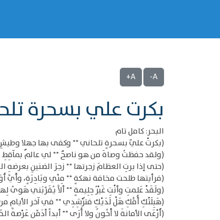
A+
A-
بكرت علي بسحرة تلح
البحر: كامل تام
(بكرتْ عليّ بسحرةٍ تلحاني ** وكفى بها جهلا وطيشِ
(ولقد حفظتُ وصاةَ من هو ناصحٌ ** لي عالمٌ بمآقِطِ الخُ
(حتى إذا برتِ العظامَ زجرتها ** زجرَ الضنينِ بعرضهِ ال
(فرأيتها طلحت مخافة نهكةٍ ** مِنِّي وبَادِرَةٍ، وأَيَّ أَوَا
(ولَقَدْ عَلِمتِ وأنْتِ غَيْرُ حِلِيمةٍ ** ألاَّ يُقَرِّبَني هَوىً لِه
(هَبِلَتْكِ أُمُّكِ هَلْ لَدَيْكِ فتُرْشِدِي ** في آخر الأيامِ من
(أَرْعَى الأمانةَ لا أَخُونُ ولا أُرَى ** أبداً أدَمِّن عَرْصةَ الخَ