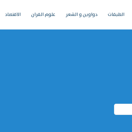
الطبقات
دواوين و الشعر
علوم القران
الاقتصاد