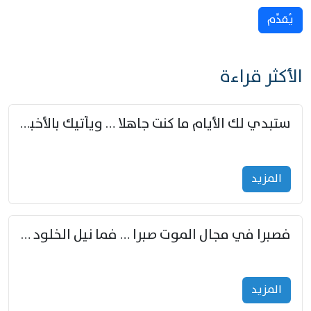
يُقدِّم
الأكثر قراءة
ستبدي لك الأيام ما كنت جاهلا … ويأتيك بالأخبار من لم تزوّد
المزید
فصبرا في مجال الموت صبرا … فما نيل الخلود بمستطاع
المزید