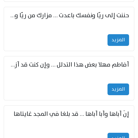
حننت إلى ريّا ونفسك باعدت … مزارك من ريّا وشعباكما معا
المزید
أفاطم مهلا بعض هذا التدلل … وإن كنت قد أزمعت صرمي فأجملي
المزید
إنّ أباها وأبا أباها … قد بلغا في المجد غايتاها