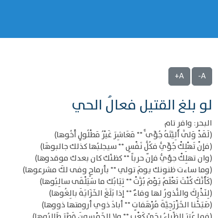
A+
A-
لو بلغ القتيل فعالُ الحي
البحر: وافر تام
(لَقَدْ وَلَّى أَلِيَّتَهُ جُؤَى ٌّ ** مَعَاشِرَ غَيْرُ مَطْلُولٍ أَخُوها)
(فإنْ تَهْلِكْ جُؤَيُّ فكُلُّ نَفْسٍ ** سيجلبُها كذلك جالبوهَا)
(وان تهلِكْ جؤيُّ فإنّ حرباً ** كظنِّك كان بعدك موقدوها)
(وما ساءت ظنونك يومَ تولي ** بأرماحٍ وفى لكَ مشرعوها)
(كَأَنَّكَ كُنْتَ تَعْلَمُ يَوْمَ بُزَّتْ ** ثِيَابُك ما سَيَلْقَى سالِبُوها)
(لِنَذْرِكَ والنُّذورُ لها وفاءٌ ** إذا بَلَغَ الخَزَايَةَ بالِغُوها)
(صَبَحْنا الخَزْرَجِيَّةَ مُرْهَفاتٍ ** أبادَ ذوي أرومتها ذووها)
(فما عُتِرَ الظِّباءُ بِحَيِّ كَعْبٍ ** ولا الخَمْسونَ قَصَّرَ طَالِبُوها)