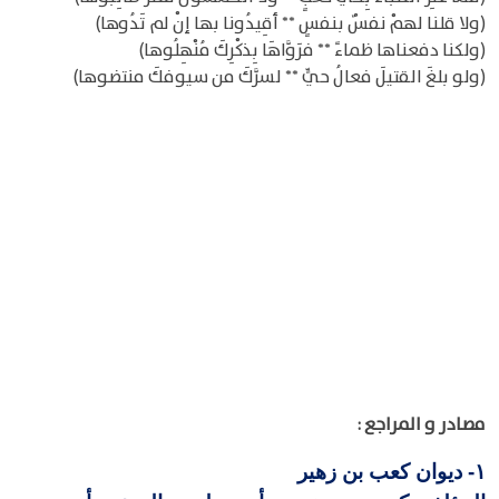
(ولا قلنا لهمْ نفسٌ بنفسٍ ** أقِيدُونا بها إنْ لم تَدُوها)
(ولكنا دفعناها ظماءً ** فرَوَّاهَا بِذكْرِكَ مُنْهِلُوها)
(ولو بلغَ القتيلَ فعالُ حيٍّ ** لسرَّكَ من سيوفكَ منتضوها)
مصادر و المراجع :
ديوان كعب بن زهير
١-