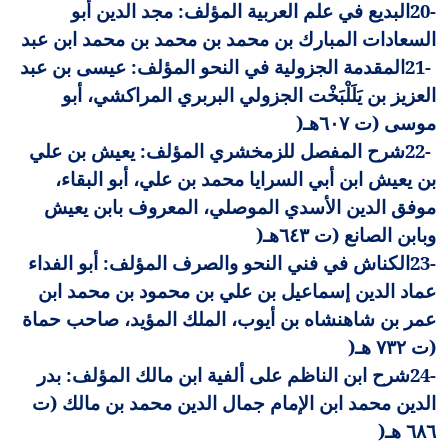
20-
البديع في علم العربية المؤلف: مجد الدين أبو
السعادات المبارك بن محمد بن محمد بن محمد ابن عبد
21-
المقدمة الجزولية في النحو المؤلف: عيسى بن عبد
العزيز بن يَلَلْبَخْت الجزولي البربري المراكشي، أبو
موسى (ت ٦٠٧هـ
)
22-
شرح المفصل للزمخشري المؤلف: يعيش بن علي
بن يعيش ابن أبي السرايا محمد بن علي، أبو البقاء،
موفق الدين الأسدي الموصلي، المعروف بابن يعيش
وبابن الصانع (ت ٦٤٣هـ
)
23-
الكناش في فني النحو والصرف المؤلف: أبو الفداء
عماد الدين إسماعيل بن علي بن محمود بن محمد ابن
عمر بن شاهنشاه بن أيوب، الملك المؤيد، صاحب حماة
(ت ٧٣٢ هـ
)
24-
شرح ابن الناظم على ألفية ابن مالك المؤلف: بدر
الدين محمد ابن الإمام جمال الدين محمد بن مالك (ت
٦٨٦ هـ
)