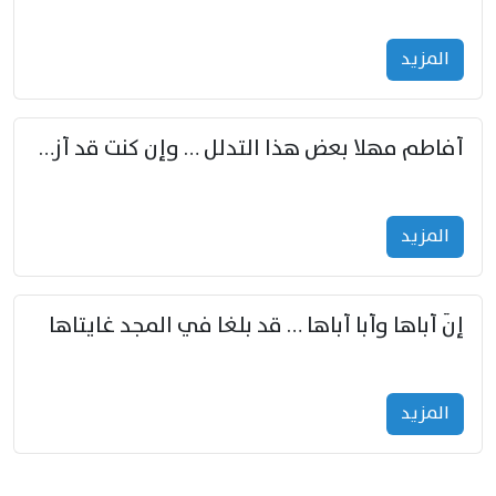
المزید
أفاطم مهلا بعض هذا التدلل … وإن كنت قد أزمعت صرمي فأجملي
المزید
إنّ أباها وأبا أباها … قد بلغا في المجد غايتاها
المزید