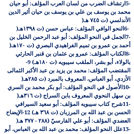
5-
ارتشاف الضرب من لسان العرب المؤلف: أبو حيان
محمد بن يوسف بن علي بن يوسف بن حيان أثير الدين
الأندلسي (ت ٧٤٥ هـ
)
6-
النحو الوافي المؤلف: عباس حسن (ت ١٣٩٨هـ
)
7-
الجمل في النحو المؤلف: أبو عبد الرحمن الخليل بن
أحمد بن عمرو بن تميم الفراهيدي البصري (ت ١٧٠هـ
)
8-
الكتاب المؤلف: عمرو بن عثمان بن قنبر الحارثي
بالولاء، أبو بشر، الملقب سيبويه (ت ١٨٠هـ) 9-
المقتضب المؤلف: محمد بن يزيد بن عبد الأكبر الثمالى
الأزدي، أبو العباس، المعروف بالمبرد (ت ٢٨٥هـ
)
10-
الأصول في النحو المؤلف: أبو بكر محمد بن السري
بن سهل النحوي المعروف بابن السراج (ت ٣١٦هـ
)
11-
شرح كتاب سيبويه المؤلف: أبو سعيد السيرافي
الحسن بن عبد الله بن المرزبان (ت ٣٦٨ هـ) 12-الإيضاح
العضدي المؤلف: أبو علي الفارسيّ (٢٨٨ - ٣٧٧ هـ
)
13-
علل النحو المؤلف: محمد بن عبد الله بن العباس، أبو