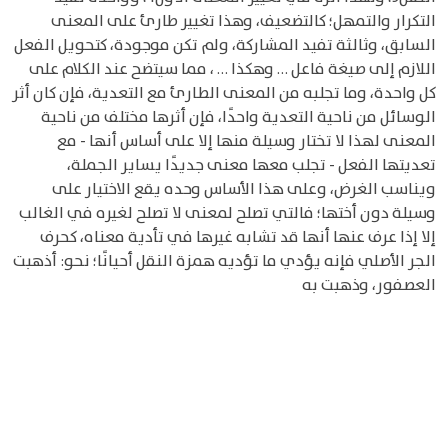
التكرار والتمهل؛ كالتضعيف، وهذا تغيير طارئ على المعنى
السابق، وثالثة تفيد المشاركة، ولم تكن موجودة، كتحويل الفعل
اللازم إلى صيغة فاعل … وهكذا … ، مما سيتضح عند الكلام على
كل واحدة، وما تجلبه من المعنى الطارئ مع التعدية، فإن كان أثر
الوسائل من ناحية التعدية واحدًا، فإن أثرها مختلف من ناحية
المعنى لهذا لا تختار وسيلة منها إلا على أساس أنها - مع
تعديتها الفعل - تجلب معها معنى جديدًا يساير الجملة،
ويناسب الغرض، وعلى هذا الأساس وحده يقع الاختيار على
وسيلة دون أختها؛ فالتي تصلح لمعنى لا تصلح لغيره في الغالب
إلا إذا عرف عنها أنها قد تشابه غيرها في تأدية معناه، كحرف
الجر الأصلي فإنه يؤدي ما تؤديه همزة النقل أحيانًا؛ نحو: أذهبت
العصفور، وذهبت به